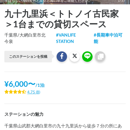
すばらしい海の景色と星空と海の幸をご堪能ください。
1/37
九十九里浜＜トトノイ古民家
＞1台までの貸切スペース
千葉県
/
大網白里市北
#
VANLIFE
#
長期車中泊可
今泉
STATION
能
このステーションを投稿
¥
6,000
〜
/
1泊
4.75
(
8
)
ステーションの魅力
千葉県山武郡大網白里市の九十九里浜から徒歩７分の所にあ