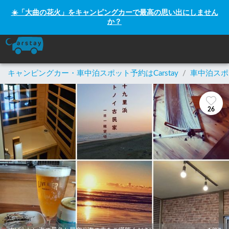
☀️「大曲の花火」をキャンピングカーで最高の思い出にしません
か？
キャンピングカー・車中泊スポット予約はCarstay
/
車中泊スポ
26