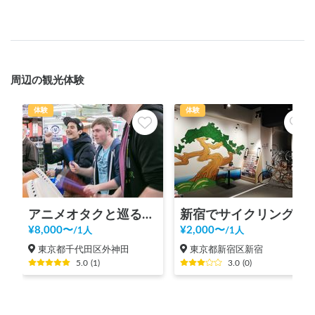
周辺の観光体験
体験
体験
アニメオタクと巡る秋葉原ツアー！
新宿でサイクリング！新宿御苑、明治神宮、代々木公園まで20分の好立地の観光案内所【INBOUND LEAGUE】から
¥
8,000
〜
¥
2,000
〜
/
1人
/
1人
東京都千代田区外神田
東京都新宿区新宿
5.0
(
1
)
3.0
(
0
)