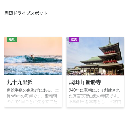
周辺ドライブスポット
絶景
歴史
九十九里浜
成田山 新勝寺
房総半島の東海岸にある、全
940年に寛朝により創建され
長66kmの海岸です。源頼朝
た真言宗智山派の寺院です。
の命で1里ごとに矢を立てた
不動明王を本尊とし、平将門
ところ99本に達したという伝
の乱を鎮めることを望んだ朝
承から「九十九里浜」と言わ
廷の命により成田山が開山し
れるようになりました。現在
ました。源頼朝や徳川家に崇
では海水浴は勿論のこと、サ
拝され、1688年には子宝に