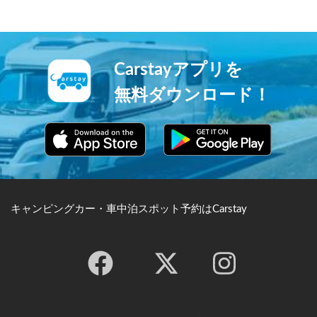
ーフスポットやトライアスロ
恵まれなかった歌舞伎役者初
ン会場としても有名です。
代市川團十郎の祈願が成就し
長男を授かったことから、市
川家は「成田屋」を屋号とし
ました。三重塔平和の大塔成
Carstayアプリを
田山公園と見所満点の寺院で
す。
無料ダウンロード！
キャンピングカー・車中泊スポット予約はCarstay