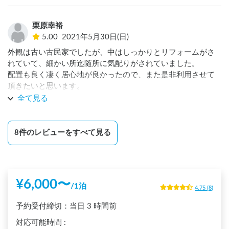
波の音が聞こえてきて、喧騒を忘れとても心地よかったで
す。

栗原幸裕
朝方に九十九里浜を散歩するのはとても清々しい気分になれ
5.00
2021年5月30日(日)
ました！
外観は古い古民家でしたが、中はしっかりとリフォームがさ
れていて、細かい所迄随所に気配りがされていました。

配置も良く凄く居心地が良かったので、また是非利用させて
頂きたいと思います。

食事場所やコンビニ等も近く、何よりビーチが近くてロケー
全て見る
ションも良く、子供もまた来たいって言っておりますので、
その際は宜しくお願い致します。有難うございました。
8
件のレビューをすべて見る
¥
6,000
〜
/
1泊
4.75
(
8
)
予約受付締切：
当日
3 時間前
対応可能時間
: