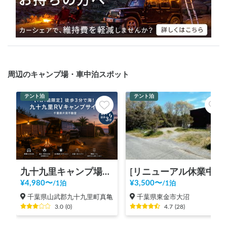
周辺のキャンプ場・車中泊スポット
テント泊
テント泊
九十九里キャンプ場片貝｜海徒歩3分・ペット可・浜焼きBBQもOK、観光・サーフィン拠点に
[リニューアル休業中]テントサウナできるスポットsalon pheasant(サロンフェーザント)
¥
4,980
〜
¥
3,500
〜
/
1泊
/
1泊
千葉県山武郡九十九里町真亀
千葉県東金市大沼
3.0
(
0
)
4.7
(
28
)