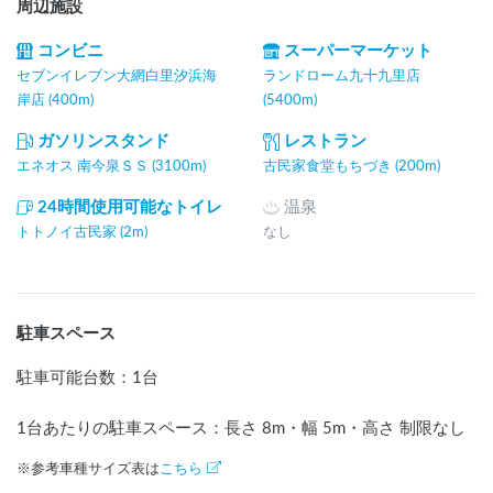
周辺施設
コンビニ
スーパーマーケット
セブンイレブン大網白里汐浜海
ランドローム九十九里店
岸店 (400m)
(5400m)
ガソリンスタンド
レストラン
エネオス 南今泉ＳＳ (3100m)
古民家食堂もちづき (200m)
24時間使用可能なトイレ
温泉
トトノイ古民家 (2m)
なし
駐車スペース
駐車可能台数
：
1台
1台あたりの駐車スペース：長さ
8
m
・幅
5
m
・高さ 制限なし
※参考車種サイズ表は
こちら