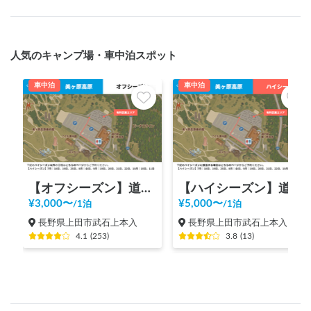
人気のキャンプ場・車中泊スポット
車中泊
車中泊
【オフシーズン】道の駅 美ヶ原高原
【ハイシーズン】道の駅 美ヶ原高原
¥
3,000
〜
¥
5,000
〜
/
1泊
/
1泊
長野県上田市武石上本入
長野県上田市武石上本入
4.1
(
253
)
3.8
(
13
)