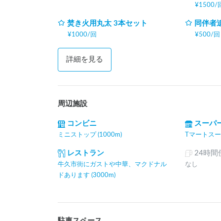
¥
1500
/
焚き火用丸太 3本セット
同伴者
¥
1000
/
回
¥
500
/
回
詳細を見る
周辺施設
コンビニ
スーパ
ミニストップ (1000m)
Tマートスーパ
レストラン
24時
牛久市街にガストや中華、マクドナル
なし
ドあります (3000m)
駐車スペース