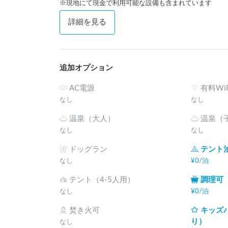
※現地にて現金で利用可能な設備も含まれています
詳細を見る
追加オプション
AC電源
有料WiF
なし
なし
温泉（大人）
温泉（
なし
なし
ドッグラン
テント
なし
¥
0
/
泊
テント（4-5人用）
調理可
なし
¥
0
/
泊
焚き火可
キッズ
り）
なし