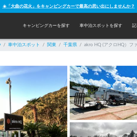
☀️「大曲の花火」をキャンピングカーで最高の思い出にしませんか？
キャンピングカーを探す
車中泊スポットを探す
記
y
/
車中泊スポット
/
関東
/
千葉県
/
akro HQ (アクロHQ