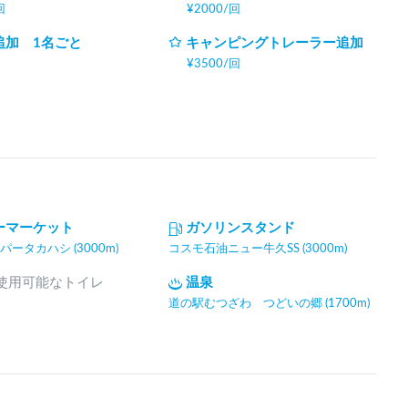
回
¥
2000
/
回
追加 1名ごと
キャンピングトレーラー追加
¥
3500
/
回
ーマーケット
ガソリンスタンド
ータカハシ (3000m)
コスモ石油ニュー牛久SS (3000m)
間使用可能なトイレ
温泉
道の駅むつざわ つどいの郷 (1700m)