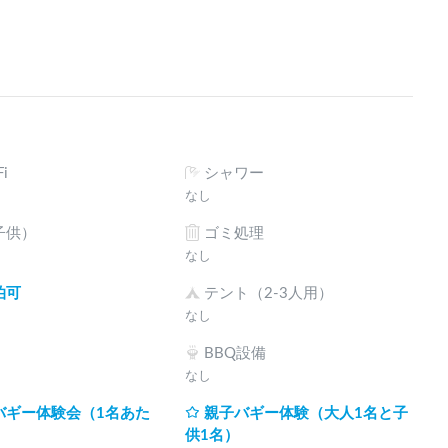
i
シャワー
なし
子供）
ゴミ処理
なし
泊可
テント（2-3人用）
なし
BBQ設備
なし
バギー体験会（1名あた
親子バギー体験（大人1名と子
供1名）