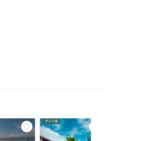
テント泊
車中泊