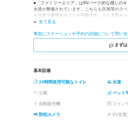
●「ファミリーエリア」はRVパーク的な感じの
水道が整備されています。こちらも区画等のスペ
を任意で選択することが可能です。また大型キャ
アクセス道路と広さを備えたフィールドですので
全て見る
事前にステーションや予約の詳細について問い合
■敷地内については立ち入りを制限する区域以外
んで頂いても構いません。徒歩で15分程度の場
まずは
す。

■お子様向けのキッズバギーや親子で乗れる2人
ャンプだけでなくバギーの走行体験が可能です。

■自転車に乗ったり電動のRCカーで遊んだりと当
基本設備
■ペットの同伴も可能ですので広大な敷地内を散
■焚き火用の薪は丸太で購入することが可能（予
24時間使用可能なトイレ
水道
してみてください。

公園
ペット
当施設では体験型キャンプという新しいスタイル
自動販売機
コイン
（開催条件がございます）3台（3組）以上のフ
防犯カメラ
EV充
出来ませんのでご了承下さい。詳細は当施設WEBサイト