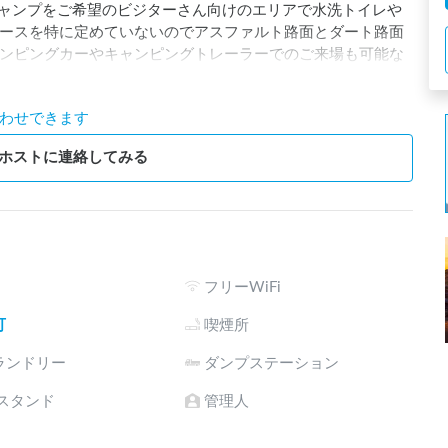
キャンプをご希望のビジターさん向けのエリアで水洗トイレや
ースを特に定めていないのでアスファルト路面とダート路面
ンピングカーやキャンピングトレーラーでのご来場も可能な
敷地内でバックせずに転回する事が可能です。

わせできます
は徒歩や自転車であれば散策も可能ですのでMTB等を持ち込
所に鶴舞公園もあるのでちょっとした散歩には良いところで
ホストに連絡してみる
乗りバギー等の体験アクティビティもご用意していますのでキ
施設内での禁止行為以外は好きに遊んで頂いて構いません。

歩したり近隣の鶴舞公園に散歩に行くのもお勧めです。

約時注文）です。斧をお貸しするので是非薪割りにチャレンジ
フリーWiFi
可
喫煙所
のRVキャンププログラムをご提供いたします。

ランドリー
ダンプステーション
ィールド利用のご予約が無いとキャンプフィールドはオープン
電スタンド
管理人
にてご確認ください。www.akromafia.com