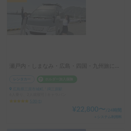
瀬戸内・しまなみ・広島・四国・九州旅に最適｜運転しやすいキャラバンキャンパー｜長期利用歓迎｜Infinity Setouchi
レンタカー
ホルダー加入保険
広島県三原市城町, ' JR三原駅
6人乗り、2人就寝可 | キャラバン
5.00
(
1
)
¥
22,800
〜
/
24時間
＋システム利用料