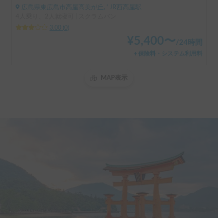
広島県東広島市高屋高美が丘, ' JR西高屋駅
4人乗り、2人就寝可 | スクラムバン
3.00
(
0
)
¥
5,400
〜
/
24時間
＋保険料・システム利用料
MAP表示