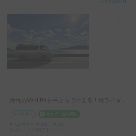
＋システム利用料
憧れのVanLifeを手ぶらで叶える！島ライダー号🍋🌴
レンタカー
ホルダー加入保険
広島県尾道市向島町, ' 尾道駅
2人乗り、2人就寝可 | ハイエース