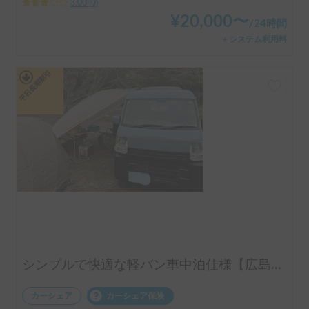
3.00
(
0
)
¥
20,000
〜
/
24時間
＋システム利用料
平日長期割引
シンプルで快適な軽バン車中泊仕様【広島発】
カーシェア
カーシェア保険