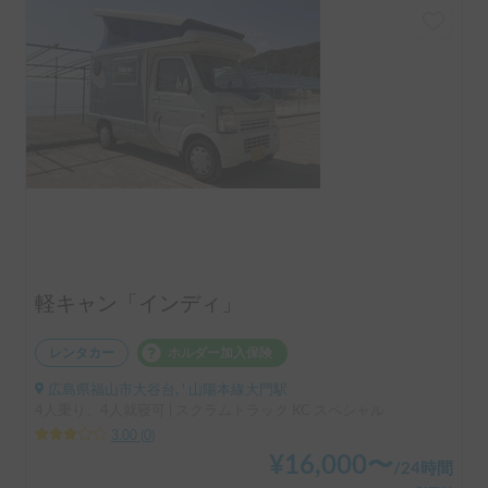
軽キャン「インディ」
レンタカー
ホルダー加入保険
広島県福山市大谷台, ' 山陽本線大門駅
4人乗り、4人就寝可 | スクラムトラック KC スペシャル
3.00
(
0
)
¥
16,000
〜
/
24時間