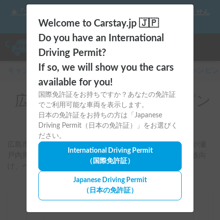
☀️「大曲の花火」をキャンピングカーで最高の思い出にしません
か？
Welcome to Carstay.jp 🇯🇵
Do you have an International
Driving Permit?
If so, we will show you the cars
キャンピングカー・車中泊スポット予約はCarstay
/
キャンピン
available for you!
国際免許証をお持ちですか？あなたの免許証
広島県のレンタルキャンピン
でご利用可能な車両を表示します。
グカー
日本の免許証をお持ちの方は「Japanese
Driving Permit（日本の免許証）」をお選びく
ださい。
広島市・福山・尾道・三原周辺を起点に、しまなみ海道や瀬
International Driving Permit
戸内周遊に合う車両を検索できます。エアコン付きや家族向
（国際免許証）
け、ペット可車両も比較できます。
Japanese Driving Permit
（日本の免許証）
場所