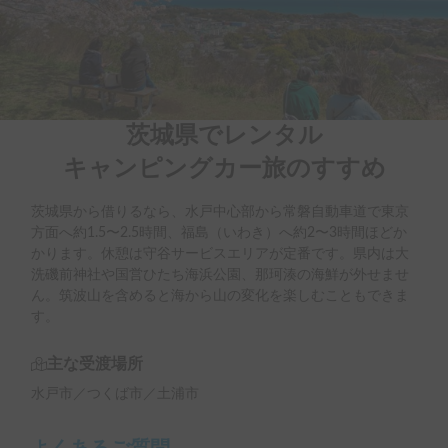
茨城県でレンタル

キャンピングカー旅のすすめ
茨城県から借りるなら、水戸中心部から常磐自動車道で東京
方面へ約1.5〜2.5時間、福島（いわき）へ約2〜3時間ほどか
かります。休憩は守谷サービスエリアが定番です。県内は大
洗磯前神社や国営ひたち海浜公園、那珂湊の海鮮が外せませ
ん。筑波山を含めると海から山の変化を楽しむこともできま
す。
主な受渡場所
水戸市／つくば市／土浦市