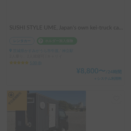
SUSHI STYLE UME, Japan's own kei-truck camper that transforms stylishly.
レンタカー
ホルダー加入保険
茨城県かすみがうら市牛渡, ' 神立駅
2人乗り、2人就寝可 | キャリイ
5.00
(
8
)
¥
8,800
〜
/
24時間
＋システム利用料
平日長期割引