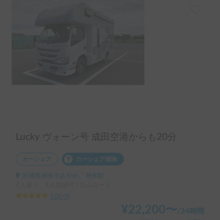
Lucky ヴォーン号 成田空港からも20分
カーシェア
カーシェア保険
茨城県潮来市あやめ, ' 潮来駅
7人乗り、6人就寝可 | カムロード
5.00
(
9
)
¥
22,200
〜
/
24時間