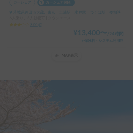
カーシェア
カーシェア保険
茨城県鉾田市大蔵, ' 東京 土浦駅 水戸駅 つくば駅 要相談
6人乗り、6人就寝可 | タウンエース
3.00
(
0
)
¥
13,400
〜
/
24時間
＋保険料・システム利用料
MAP表示