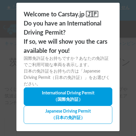
☀️「大曲の花火」をキャンピングカーで最高の思い出にしません
か？
Welcome to Carstay.jp 🇯🇵
Do you have an International
Driving Permit?
If so, we will show you the cars
キャンピングカー・車中泊スポット予約はCarstay
/
キャンピン
available for you!
国際免許証をお持ちですか？あなたの免許証
茨城県のレンタルキャンピン
でご利用可能な車両を表示します。
グカー
日本の免許証をお持ちの方は「Japanese
Driving Permit（日本の免許証）」をお選びく
ださい。
つくば・土浦・ひたちなか周辺を起点に、海沿いドライブや
International Driving Permit
筑波山、フェス・イベント遠征に合う車両を検索可能。エア
（国際免許証）
コン付きやファミリー向け車両も条件別に探せます。
Japanese Driving Permit
（日本の免許証）
場所