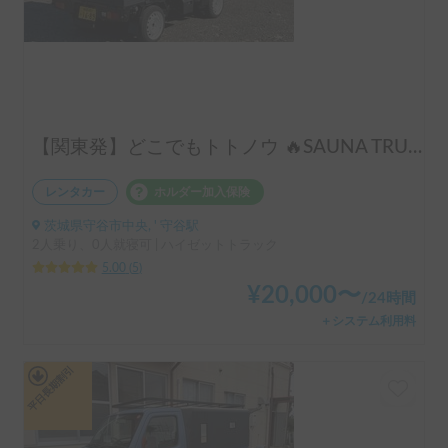
【関東発】どこでもトトノウ 🔥SAUNA TRUCK🔥 | テントサウナレンタル可/最大8名同時にトトノウ/東京・神奈川・千葉配車可能/イベント・法人利用可/オプションフル装備
レンタカー
ホルダー加入保険
茨城県守谷市中央, ' 守谷駅
2人乗り、0人就寝可 | ハイゼットトラック
5.00
(
5
)
¥
20,000
〜
/
24時間
＋システム利用料
平日長期割引