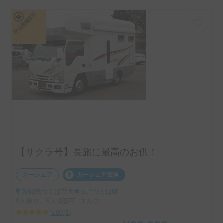
平日長期割引
【サクラ号】長旅に最高のお供！
カーシェア
カーシェア保険
茨城県つくば市大角豆, ' つくば駅
8人乗り、5人就寝可 | エルフ
5.00
(
1
)