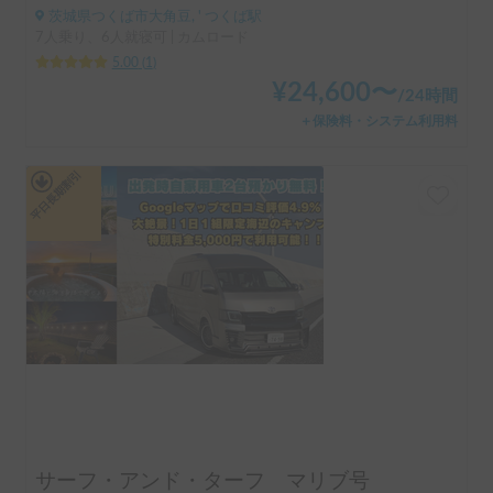
茨城県つくば市大角豆, ' つくば駅
7人乗り、6人就寝可 | カムロード
5.00
(
1
)
¥
24,600
〜
/
24時間
＋保険料・システム利用料
平日長期割引
サーフ・アンド・ターフ マリブ号