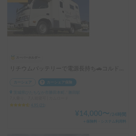
スーパーホルダー
リチウムバッテリーで電源長持ち🚗コルドバンクス号
カーシェア
カーシェア保険
茨城県ひたちなか市勝田本町, ' 勝田駅
7人乗り、7人就寝可 | カムロード
4.95
(
21
)
¥
14,000
〜
/
24時間
＋保険料・システム利用料