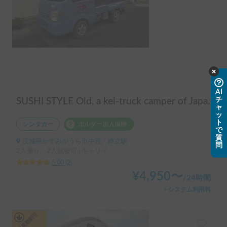
AI
チ
SUSHI STYLE Old, a kei-truck camper of Japanese original standard that allows you to stay overnight in your car as if you were camping.
ャ
ッ
ト
レンタカー
ホルダー加入保険
で
質
茨城県かすみがうら市牛渡, ' 神立駅
問
2人乗り、2人就寝可 | キャリイ
5.00
(
2
)
¥
4,950
〜
/
24時間
＋システム利用料
平日長期割引