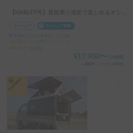
【HARLEY号】普段乗り感覚で楽しめるオシャレなキャンピングカー
カーシェア
カーシェア保険
茨城県つくば市大角豆, ' つくば駅
10人乗り、3人就寝可 | ハイエース
3.00
(
0
)
¥
17,900
〜
/
24時間
＋保険料・システム利用料
平日長期割引