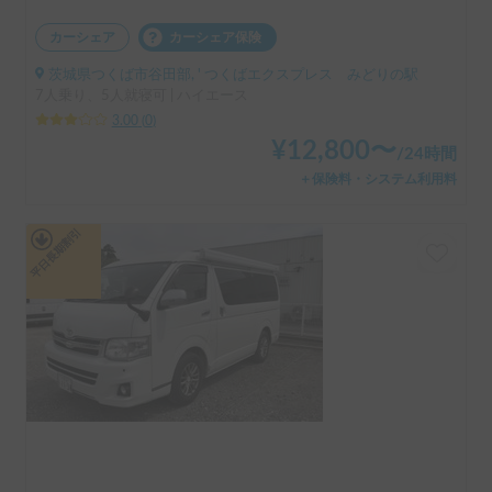
カーシェア
カーシェア保険
茨城県つくば市谷田部, ' つくばエクスプレス みどりの駅
7人乗り、5人就寝可 | ハイエース
3.00
(
0
)
¥
12,800
〜
/
24時間
＋保険料・システム利用料
平日長期割引