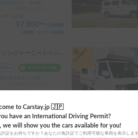
県焼津市小川, ' 焼津駅
り、4人就寝可 | エルグランド
5.00
(
2
)
¥
7,800
〜
/
24時間
＋保険料・システム利用料
平日長期割引
クレソンジャーニー | ペットに優しいレンタルキャンピングカー
ンタカー
ホルダー加入保険
県三島市青木, ' 三島駅
り、6人就寝可 | カムロード
3.00
(
0
)
¥
24,640
〜
/
24時間
ome to Carstay.jp 🇯🇵
＋システム利用料
ou have an International Driving Permit?
o, we will show you the cars available for you!
アドリア コンパクト PLUS SP
免許証をお持ちですか？あなたの免許証でご利用可能な車両を表示しま