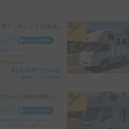
平日長期割引
🥇人気ランキング上位❗️家庭用エアコン、リチウムバッテリー、キッチン設備有り！事前見学ok!フル装備のキャンピングカー‼️
ーシェア
カーシェア保険
岡県沼津市松長
り、6人就寝可 | カムロード
5.00
(
35
)
¥
14,800
〜
/
24時間
＋保険料・システム利用料
平日長期割引
えびゴン🦐（SAny.VAN｜バネットバンベース｜フルベッドモデル）
ーシェア
カーシェア保険
県熱海市田原本町, ' 熱海駅
り、3人就寝可 | バネットバン