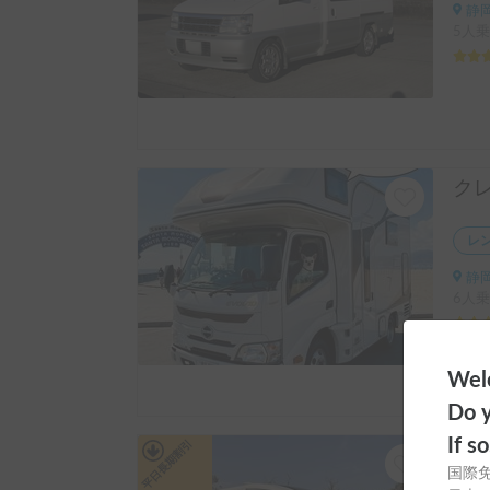
静岡
5人乗
レ
静岡
6人乗
Welc
Do y
If s
平日長期割引
国際