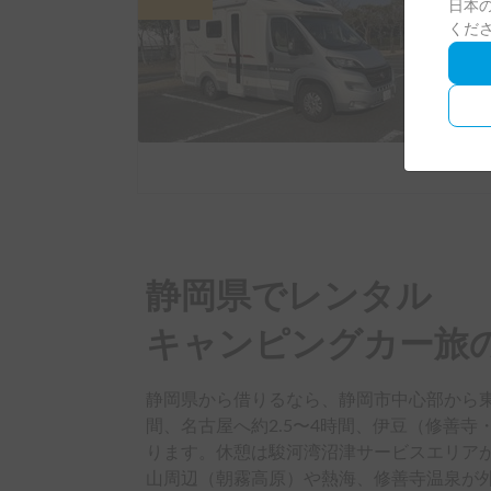
日本の
カ
くだ
静岡
5人乗
静岡県でレンタル

キャンピングカー旅
静岡県から借りるなら、静岡市中心部から東
間、名古屋へ約2.5〜4時間、伊豆（修善寺
ります。休憩は駿河湾沼津サービスエリア
山周辺（朝霧高原）や熱海、修善寺温泉が