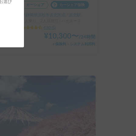
をお選び
カーシェア
カーシェア保険
静岡県浜松市浜北区沼, ' 浜北駅
2人乗り、2人就寝可 | ハイエース
4.80
(
5
)
¥
10,300
〜
/
24時間
＋保険料・システム利用料