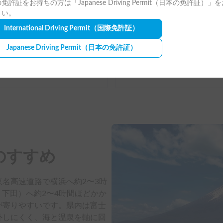
免許証をお持ちの方は「Japanese Driving Permit（日本の免許証）」
ーシェア
カーシェア保険
さい。
県浜松市中央区南浅田, ' 南浅田バス停
International Driving Permit
（国際免許証）
り、4人就寝可 | アドリア コンパクト PLUS SP
3.00
(
0
)
Japanese Driving Permit
（日本の免許証）
¥
26,500
〜
/
24時間
＋保険料・システム利用料
のすすめ
名高速道路で横浜へ約2〜3時
・下田）へ約2〜4時間ほどかか
が寄りやすいです。県内は富士
外しにくく、海と温泉を軸に回