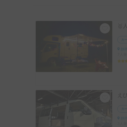
カ
静
7人乗
カ
静岡
3人乗