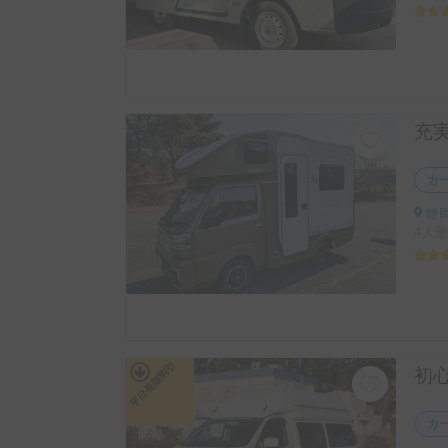
カ
静岡
4人乗
平日長期割引
カ