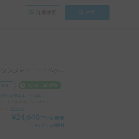
詳細検索
検索
クレソンジャーニー | ペットに優しいレンタルキャンピングカー
ンタカー
ホルダー加入保険
県三島市青木, ' 三島駅
り、6人就寝可 | カムロード
3.00
(
0
)
¥
24,640
〜
/
24時間
＋システム利用料