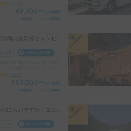
5.00
(
13
)
¥
9,300
〜
/
24時間
＋保険料・システム利用料
平日長期割引
充実装備の最新軽キャンピングカーHAPPY1premiumで富士山周辺を満喫！
ーシェア
カーシェア保険
県富士宮市富士見ケ丘, ' 富士宮駅
り、4人就寝可 | ハイゼットトラック
5.00
(
3
)
¥
13,000
〜
/
24時間
＋保険料・システム利用料
平日長期割引
初心者にもおすすめ！エルグラジャンボ！
ーシェア
カーシェア保険