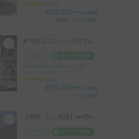
5.00
(
13
)
¥
20,800
〜
/
24時間
＋保険料・システム利用料
🌠冷房はエンジン止めても一晩連続使用可能。運転は乗り心地と安全性のための特殊装備で安全安心。家庭用エアコン、FFヒーター、強化リチウムイオンバッテリー（社外品）、ソーラーパネル、冷蔵庫、電子レンジ、TV、ないものはない！ここまで贅沢に備えた車両は他にはないと思います。安心して楽しめる旅をフル装備の安心でサポートします。
レンタカー
ホルダー加入保険
静岡県駿東郡清水町伏見, ' 三島駅
6人乗り、7人就寝可 | カムロード
5.00
(
2
)
¥
18,000
〜
/
24時間
＋システム利用料
【湘南・江ノ島発】waffle号｜200Ah・FFヒーター・電子レンジ・冷蔵庫フル装備｜車中泊初心者も安心
レンタカー
ホルダー加入保険