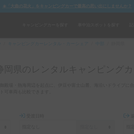
☀️「大曲の花火」をキャンピングカーで最高の思い出にしませんか？
キャンピングカーを探す
車中泊スポットを探す
記
y
/
キャンピングカーレンタル・カーシェア
/
中部
/
静岡県
静岡県のレンタルキャンピングカ
御殿場・熱海周辺を起点に、伊豆や富士山麓、海沿いドライブに
ト可車両も比較できます。
受渡日時