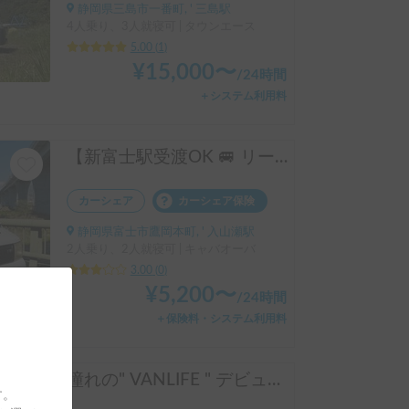
静岡県三島市一番町, ' 三島駅
4人乗り、3人就寝可 | タウンエース
5.00
(
1
)
¥
15,000
〜
/
24時間
＋システム利用料
【新富士駅受渡OK 🚐 リーズナブル】富士山の麓に泊まれる🗻コンパクト軽キャンピングカー
カーシェア
カーシェア保険
静岡県富士市鷹岡本町, ' 入山瀬駅
2人乗り、2人就寝可 | キャバオーバ
3.00
(
0
)
¥
5,200
〜
/
24時間
＋保険料・システム利用料
憧れの" VANLIFE " デビューにオススメの一台！「タビワゴン」
す。