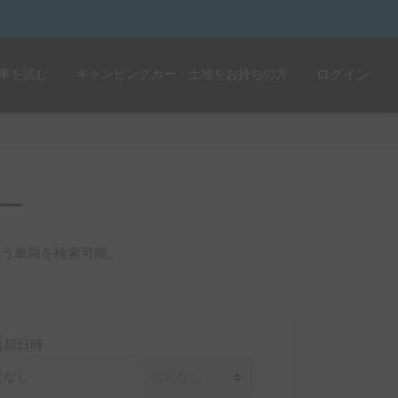
事を読む
キャンピングカー・土地をお持ちの方
ログイン
ー
合う車両を検索可能。
返却日時