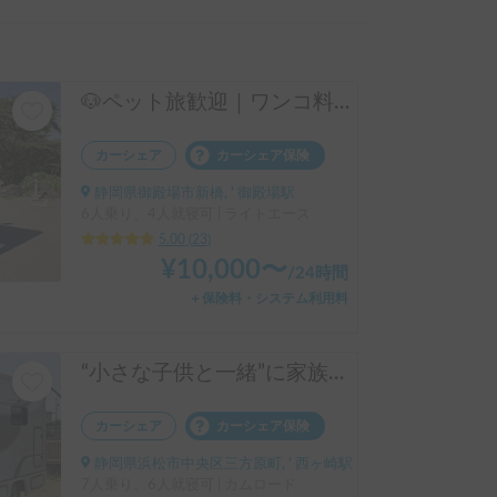
🐶ペット旅歓迎｜ワンコ料金なし 家族みんな一緒に過ごせるコンパクトキャンピングカー
カーシェア
カーシェア保険
静岡県御殿場市新橋, ' 御殿場駅
6人乗り、4人就寝可 | ライトエース
5.00
(
23
)
¥
10,000
〜
/
24時間
＋保険料・システム利用料
“小さな子供と一緒”に家族との思い出作り！初心者向けキャンピングカー
カーシェア
カーシェア保険
静岡県浜松市中央区三方原町, ' 西ヶ崎駅
7人乗り、6人就寝可 | カムロード