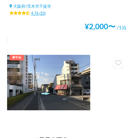
大阪府
/
茨木市千提寺
4.76
(
33
)
¥
2,000
〜
/1泊
車中泊