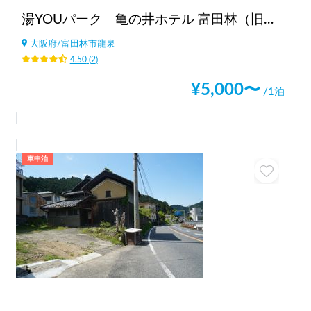
湯YOUパーク 亀の井ホテル 富田林（旧かんぽの宿富田林）（大阪府）
大阪府
/
富田林市龍泉
4.50
(
2
)
¥
5,000
〜
/1泊
車中泊