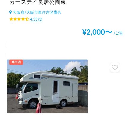
カーステイ長居公園東
大阪府
/
大阪市東住吉区鷹合
4.33
(
3
)
¥
2,000
〜
/1泊
車中泊