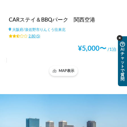
CARステイ＆BBQパーク 関西空港
大阪府
/
泉佐野市りんくう往来北
2.80
(
5
)
¥
5,000
〜
/1泊
AI
チ
ャ
ッ
ト
で
MAP表示
質
問