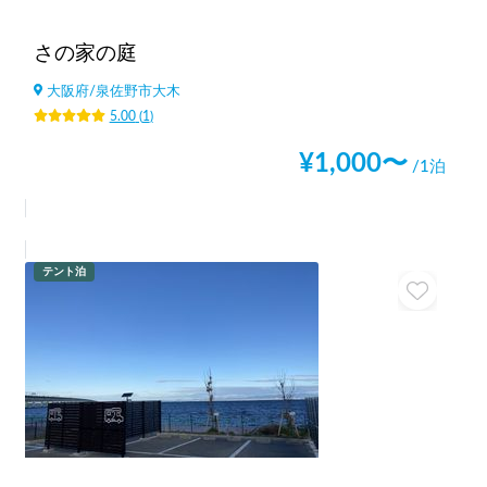
さの家の庭
大阪府
/
泉佐野市大木
5.00
(
1
)
¥
1,000
〜
/1泊
テント泊