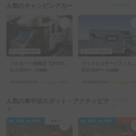
人気のキャンピングカー
すべて見る
スーパーホルダー
スーパーホルダー
フルカバー保険😌【JPSTAR HAPPY1+】エアコン完備！ペット歓迎🐾配車先多数🐾《西東京キャンピングカーレンタル》
マットレスサービス！ちょうどいいサイズ！MOBBY号！
¥
15,800
〜
¥
20,000
〜
/24
時間
/24
時間
東京都練馬区南大泉
5.0
(
53
)
東京都葛飾区西亀有（３丁目）
4.9
(
人気の車中泊スポット・アクティビテ
すべて見
ィ
る