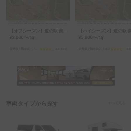
【オフシーズン】道の駅 美ヶ原高原
¥
3,000
〜
¥
5,000
〜
/
1泊
/
1泊
長野県上田市武石上本入
4.1
(
253
)
長野県上田市武石上本入
3.9
車両タイプから探す
すべて見る