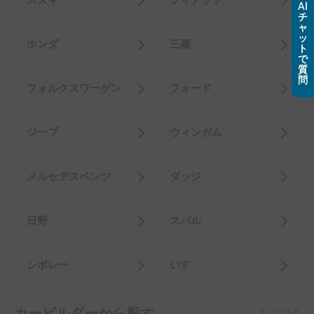
スズキ
フィアット
AI
チ
ャ
ッ
ホンダ
三菱
ト
で
質
問
フォルクスワーゲン
フォード
ジープ
ウィンガム
メルセデスベンツ
ダッジ
日野
スバル
シボレー
いすゞ
カービルダーから探す
すべて見る