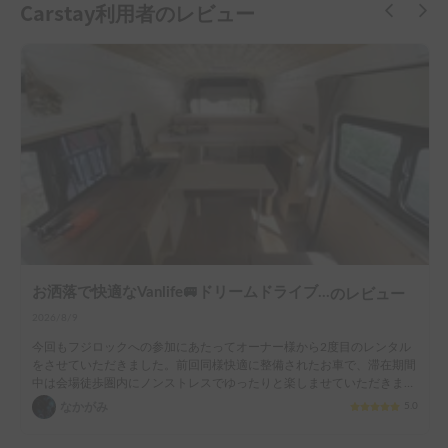
Carstay利用者のレビュー
お洒落で快適なVanlife🚐ドリームドライブ kumaQ / スキー・スノボ旅 / スタッドレス装備 / ペット大歓迎 / ファミリーにおすすめ / 四駆 / クイーンサイズの家庭用マットレスで快適な車中泊 / 新車ハイエース / 今話題のポータブルクーラーSUZUNEあり
のレビュー
2026/8/9
今回もフジロックへの参加にあたってオーナー様から2度目のレンタル
をさせていただきました。前回同様快適に整備されたお車で、滞在期間
中は会場徒歩圏内にノンストレスでゆったりと楽しませていただきまし
た。ハイエースベースの車両で、運転自体は普段よりも一回り大きい車
なかがみ
5.0
であることを意識しながらではありますが、違和感なく行えます。内装
はお写真の通りで清潔感があり、ベッドの硬さがちょうどよくフェスで