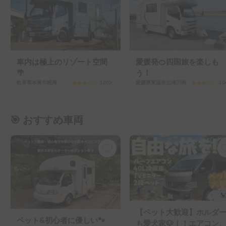
車内は極上のリゾート空間
愛媛発🍊四国旅を楽しも
🌴
う！
岐阜県本巣市軽海
3.0
(
0
)
愛媛県東温市志津川南
3.0
🎯 おすすめ車両
【ペット大歓迎】ホルダ
ペット&初心者に優しい🐾
も愛犬家🐶！！エアコン