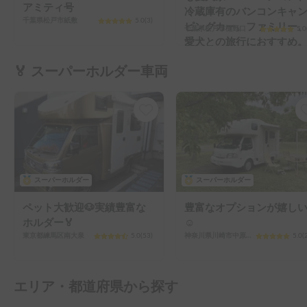
アミティ号
冷蔵庫有のバンコンキャ
千葉県松戸市紙敷
5.0
(
3
)
ピングカー。ファミリー
千葉県松戸市樋野口
5.0
愛犬との旅行におすすめ
🏅 スーパーホルダー車両
スーパーホルダー
スーパーホルダー
ペット大歓迎🐶実績豊富な
豊富なオプションが嬉し
ホルダー🏅
☺️
東京都練馬区南大泉
5.0
(
53
)
神奈川県川崎市中原区新城
5.0
(
エリア・都道府県から探す