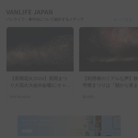
疲れた体を十分に休息することができました。

都内の夏の気温が大変厳しい事になっているため、苗場での4日間は気
VANLIFE JAPAN
持ちよい気候で最高の休日を過ごさせていただきました。
バンライフ・車中泊について紹介するメディア
すべて見る
【長岡花火2026】長岡まつ
【利用者のリアルな声】秋
り大花火大会(B会場)にキャ
竿燈まつりは「朝から夜ま
ンピングカーで参戦して、長
で」の祭り。キャンピング
Koki Miyashita
畠山理久
岡駅前で車中泊してきた
ーで行った2組の記録