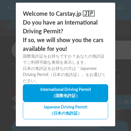
☀️「大曲の花火」をキャンピングカーで最高の思い出にしません
か？
Welcome to Carstay.jp 🇯🇵
Do you have an International
Driving Permit?
If so, we will show you the cars
カテゴリ
available for you!
キャンピングカー
国際免許証をお持ちですか？あなたの免許証
でご利用可能な車両を表示します。
出発地
日本の免許証をお持ちの方は「Japanese
全国
Driving Permit（日本の免許証）」をお選びく
ださい。
出発日
International Driving Permit
8月16日
（国際免許証）
今年の夏祭り・花火大会は
返却日
探
8月17日
キャンピングカーで思い出に残そう
Japanese Driving Permit
（日本の免許証）
花火大会におすすめの車両を探す