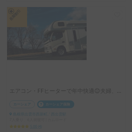
長期割引
エアコン・FFヒーターで年中快適😊夫婦、家族、お友達との思い出にピッタリ！
カーシェア
カーシェア保険
島根県出雲市西新町, ' 西出雲駅
7人乗り、6人就寝可 | カムロード
5.00
(
4
)