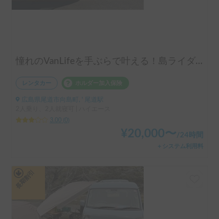
憧れのVanLifeを手ぶらで叶える！島ライダー号🍋🌴
レンタカー
ホルダー加入保険
広島県尾道市向島町, ' 尾道駅
2人乗り、2人就寝可 | ハイエース
3.00
(
0
)
¥
20,000
〜
/
24時間
＋システム利用料
長期割引