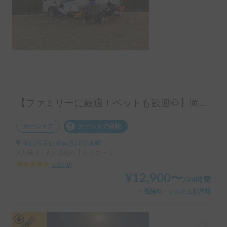
【ファミリーに最適！ペットも歓迎🐶】岡山駅・空港配車OK！広々6人就寝コルドバンクスで快適旅へ
カーシェア
カーシェア保険
岡山県岡山市南区浦安南町
8人乗り、6人就寝可 | カムロード
5.00
(
8
)
¥
12,900
〜
/
24時間
＋保険料・システム利用料
長期割引