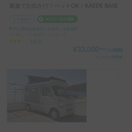
家族でお出かけ！ペットOK！KAEDE BASE
レンタカー
ホルダー加入保険
岡山県岡山市東区大多羅町, ' 大多羅駅
7人乗り、7人就寝可 | ハイエース
3.00
(
0
)
¥
33,000
〜
/
24時間
＋システム利用料