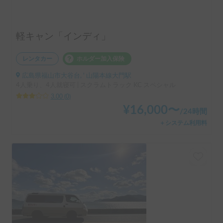
軽キャン「インディ」
レンタカー
ホルダー加入保険
広島県福山市大谷台, ' 山陽本線大門駅
4人乗り、4人就寝可 | スクラムトラック KC スペシャル
3.00
(
0
)
¥
16,000
〜
/
24時間
＋システム利用料