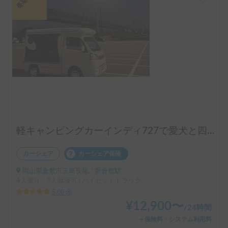
軽キャンピングカーインディ727で愛犬と四国、山陰に アクセス抜群！
カーシェア
カーシェア保険
岡山県倉敷市玉島長尾, ' 新倉敷駅
4人乗り、3人就寝可 | ハイゼットトラック
5.00
(
8
)
¥
12,900
〜
/
24時間
＋保険料・システム利用料