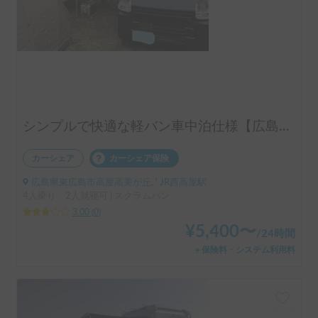
シンプルで快適な軽バン車中泊仕様【広島発】
カーシェア
カーシェア保険
広島県東広島市高屋高美が丘, ' JR西高屋駅
4人乗り、2人就寝可 | スクラムバン
3.00
(
0
)
¥
5,400
〜
/
24時間
＋保険料・システム利用料