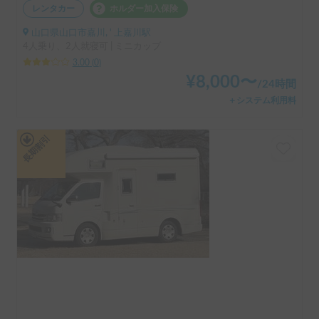
レンタカー
ホルダー加入保険
山口県山口市嘉川, ' 上嘉川駅
4人乗り、2人就寝可 | ミニカッブ
3.00
(
0
)
¥
8,000
〜
/
24時間
＋システム利用料
長期割引