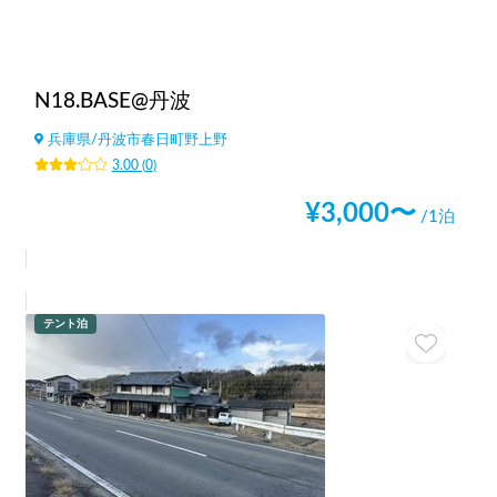
N18.BASE@丹波
兵庫県
/
丹波市春日町野上野
3.00
(
0
)
¥
3,000
〜
/1泊
テント泊