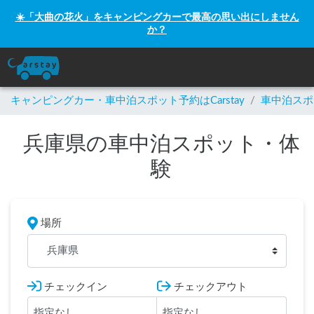
☀️「大曲の花火」をキャンピングカーで最高の思い出にしません
か？
キャンピングカー・車中泊スポット予約はCarstay
/
車中泊スポ
兵庫県の車中泊スポット・体
験
場所
兵庫県
チェックイン
チェックアウト