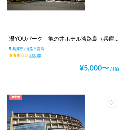
湯YOUパーク 亀の井ホテル淡路島（兵庫県）
兵庫県
/
淡路市富島
3.00
(
0
)
¥
5,000
〜
/1泊
車中泊