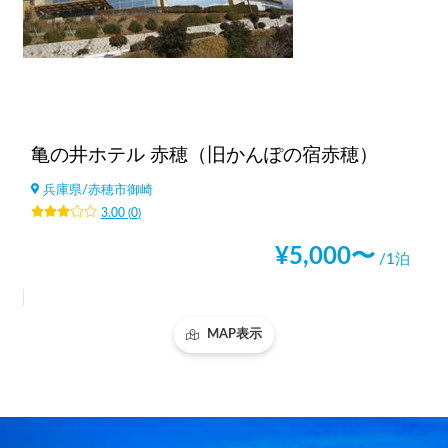
亀の井ホテル 赤穂（旧かんぽの宿赤穂）
兵庫県
/
赤穂市御崎
3.00
(
0
)
¥
5,000
〜
/1泊
MAP表示