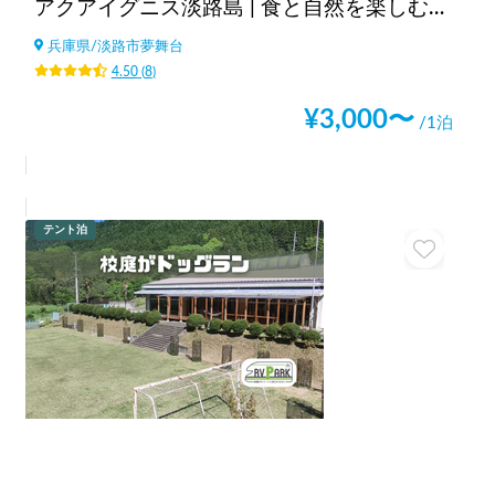
アクアイグニス淡路島 | 食と自然を楽しむ複合型温泉リゾート/天然温泉/水着温泉/サウナ/レンタサイクル/大阪から1h/神戸から30分/淡路ICから5分
兵庫県
/
淡路市夢舞台
4.50
(
8
)
¥
3,000
〜
/1泊
テント泊