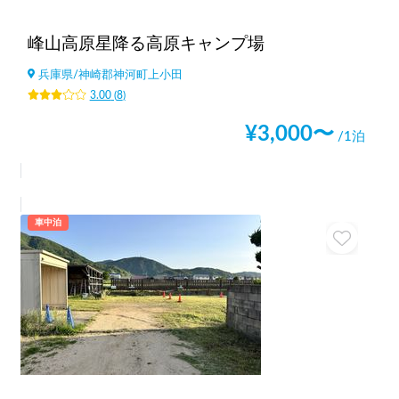
峰山高原星降る高原キャンプ場
兵庫県
/
神崎郡神河町上小田
3.00
(
8
)
¥
3,000
〜
/1泊
車中泊