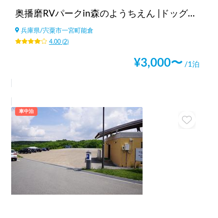
奥播磨RVパークin森のようちえん |ドッグラン/大自然BBQ/大阪より2h/神戸より1.5h/棚田遺産/兵庫
兵庫県
/
宍粟市一宮町能倉
4.00
(
2
)
¥
3,000
〜
/1泊
車中泊