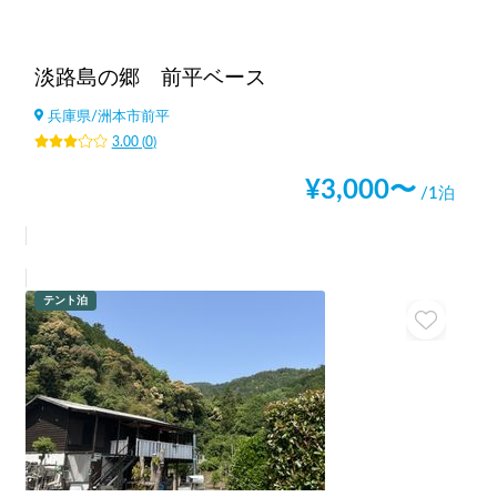
淡路島の郷 前平ベース
兵庫県
/
洲本市前平
3.00
(
0
)
¥
3,000
〜
/1泊
テント泊