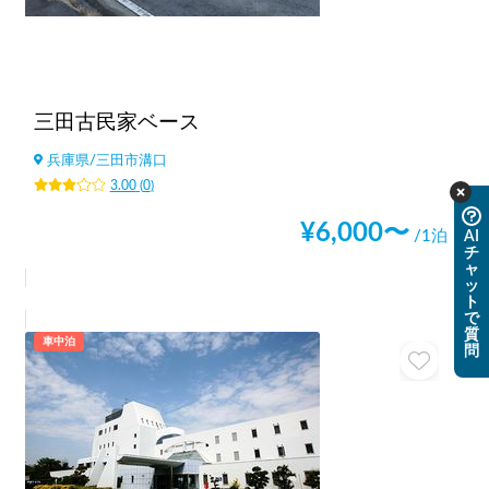
三田古民家ベース
兵庫県
/
三田市溝口
3.00
(
0
)
¥
6,000
〜
/1泊
AI
チ
ャ
ッ
ト
で
質
車中泊
問