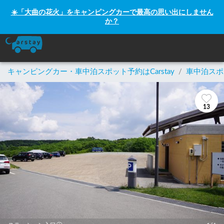
☀️「大曲の花火」をキャンピングカーで最高の思い出にしません
か？
キャンピングカー・車中泊スポット予約はCarstay
/
車中泊スポ
13