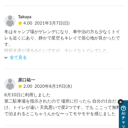
Takuya
4.00
2021年3月7日(日)
冬はキャンプ場がゲレンデになり、車中泊の方も少なくトイ
レも近くにあり、静かで星空もキレイで居心地が良かったで
す。

時折水道が凍るみたいですが、キレイなトイレでした。

全て見る
園内に入る際にゲートがあります。

駐車料金が別途かかるため、受付時に駐車券を出すと無料に
なります。

原口祐一
2.00
2020年8月19日(水)
スタッフさんの笑顔で対応して下さりました。

8月10日に利用しました

冬はゲレンデ、春〜秋はキャンプ場、グランピングになり、
第二駐車場を指示されたので 場所に行ったら 自分の1台だ
他にも登山やテニスが出来る所があり、オールシンズで楽し
け。トイレが遠い 天気悪いで星2つです。でも ここって無料
める所でまた行きたいと思いました。
AI
で泊まれるとこちゃうんかな〜ってモヤモヤを感じました
チ
ャ
ッ