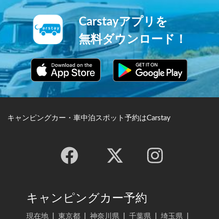
た。その優美な姿から「白鷺
城」の異名を持ちます。
Carstayアプリを
無料ダウンロード！
キャンピングカー・車中泊スポット予約はCarstay
キャンピングカー予約
現在地
|
東京都
|
神奈川県
|
千葉県
|
埼玉県
|