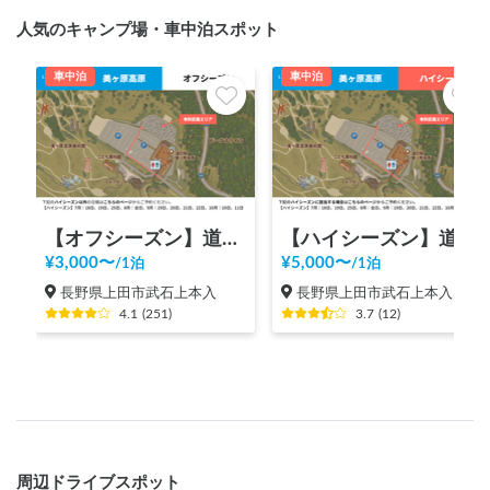
人気のキャンプ場・車中泊スポット
車中泊
車中泊
【オフシーズン】道の駅 美ヶ原高原
【ハイシーズン】道の駅 美ヶ原高原
¥
3,000
〜
¥
5,000
〜
/
1泊
/
1泊
長野県上田市武石上本入
長野県上田市武石上本入
4.1
(
251
)
3.7
(
12
)
周辺ドライブスポット