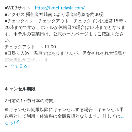
■WEBサイト　
https://hotel-relaxia.com/
■アクセス 播但道神崎南ICより県道8号線を約30分 

■チェックイン・チェックアウト　チェックインは通常15時～
20時までですが、ホテルが休館日の場合は17時までとなりま
す。ホテルの営業日は、公式ホームページよりご確認くださ
い。

チェックアウト　～11:00

■日帰り入浴　温泉ではありませんが、男女それぞれ大浴場と
露天風呂がございます。

■入浴時間、料金、レンタル等

全て見る
受付時間／12:00～17:00、6:00～8:30　※ホテルフロントに
て受付

ご利用時間／12:00～18:00、6:00～9:00

キャンセル期限
ご利用料金／大人1,000円　小学生500円　未就学児無料

レンタル料金／バスタオル200円　フェイスタオル100円

2日前の17時(日本の時間)
※ホテル休館日は、ご利用時間12:00～17:00（受付は16:00
※キャンセル期限以降にキャンセルする場合、キャンセル手
まで）一部日帰り入浴を休止する日程もございますので、必
数料として利用・体験料は全額負担となります。 詳しくは
こ
ず事前に、営業カレンダーでご確認ください。

ちら
■トイレ　24時間利用可能

■売店　営業時間　8:00～20:00　※ホテル休館日は17:00ま