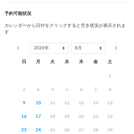
でとなります。

お土産、アルコールを含む飲料、おつまみ、お菓子、薪・炭
予約可能状況
（数に限りがございます）など

■レストラン　（冬季はクローズ）

カレンダーから日付をクリックすると空き状況が表示されま
昼食　営業時間／11:00～15:00（L.O14:00）

す
カフェタイム　営業時間／10:30～15:00（L.O14:30）

※テイクアウト可能なメニューも一部ございます（カレー、
バーガーセット、ローストビーフ丼等）詳しくはホテルまで
お問い合わせください。

日
月
火
水
木
金
土
■ご注意

1
・ホテル周辺にはレストランやコンビニ、スーパー等がござ
いません。一番近くて片道30分以上はかかりますので、買い
2
3
4
5
6
7
8
出しは前もってお済ませいただくようお願いいたします。ま
た、ご予約なしで夕食を召し上がっていただく食事処はござ
9
10
11
12
13
14
15
いません。

・駐車場での火を使用した調理や焚火、BBQはご遠慮いただ
16
17
18
19
20
21
22
いております。ご希望される場合は、車で約3分の距離にある
フリーサイトをご利用ください。（大人（中学生以上）：
23
24
25
26
27
28
29
1500円～、小人（小学生）：750円～、未就学児： 無料）※