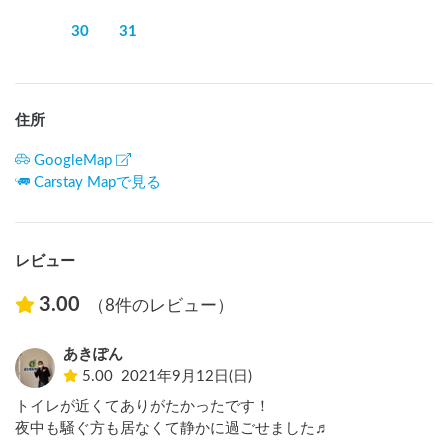
日によってサイト利用料が異なります。

30
31
なお、電子レンジやお湯など、施設の設備は使用できません
ので、予めご了承ください。

・標高930ｍに位置するため、街中よりも気温が約5℃低くな
ります。

住所
・スキー場営業期間（12月中旬～3月初旬）はカーステイでの
宿泊はお受け出来ません。

GoogleMap
・花火はゲート近くの第二駐車場でお願いいたします。（打
Carstay Mapで見る
ち上げ花火不可）

・ペット同伴の場合は、車外に出されないようにお願いしま
す。
レビュー
3.00
（8件のレビュー）
あきぽん
5.00
2021年9月12日(日)
トイレが近くてありがたかったです！

夜中も騒ぐ方も居なくて静かに過ごせました♬