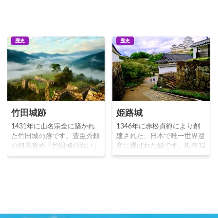
歴史
歴史
竹田城跡
姫路城
1431年に山名宗全に築かれ
1346年に赤松貞範により創
た竹田城の跡です。豊臣秀頼
建された、日本で唯一世界遺
の但馬攻め「竹田城の戦い」
産に選ばれた城です。現存12
により落城し、関ヶ原の戦い
天守に含まれる天守閣が存在
の後に廃城となりました。虎
し、天守が国宝指定された5
臥山の山頂に築城され、しば
城のうちの1つで、日本三名
し雲海が発生することから、
城にも数えられます。戦国時
「天空の城」や「日本のマチ
代に城主となった豊臣秀吉や
ュピチュ」とも呼ばれる絶景
池田輝政により拡張され、現
の地です。
在の大規模な城郭となりまし