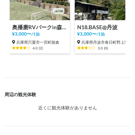
奥播磨RVパークin森のようちえん |ドッグラン/大自然BBQ/大阪より2h/神戸より1.5h/棚田遺産/兵庫
N18.BASE@丹波
¥
3,000
〜
¥
3,000
〜
/
1泊
/
1泊
兵庫県宍粟市一宮町能倉
兵庫県丹波市春日町野上野
4.0
(
2
)
3.0
(
0
)
周辺の観光体験
近くに観光体験がありません