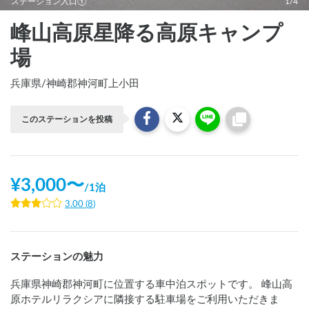
ステーション入口①
1/4
峰山高原星降る高原キャンプ
場
兵庫県
/
神崎郡神河町上小田
このステーションを投稿
¥
3,000
〜
/
1泊
3.00
(
8
)
ステーションの魅力
兵庫県神崎郡神河町に位置する車中泊スポットです。 峰山高
原ホテルリラクシアに隣接する駐車場をご利用いただきま