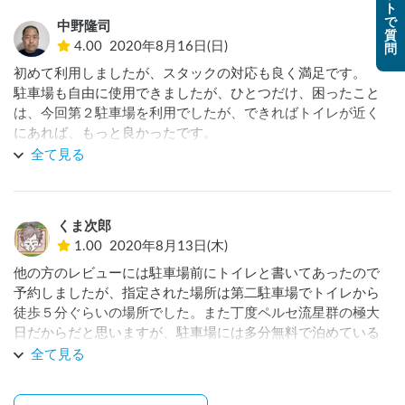
ト
で
中野隆司
質
4.00
2020年8月16日(日)
問
初めて利用しましたが、スタックの対応も良く満足です。

駐車場も自由に使用できましたが、ひとつだけ、困ったこと
は、今回第２駐車場を利用でしたが、できればトイレが近く
にあれば、もっと良かったです。

少しくらい遠いのは大丈夫ですが、周りが暗くて少し困りま
全て見る
した。

でも、また利用したいと考えています。
くま次郎
1.00
2020年8月13日(木)
他の方のレビューには駐車場前にトイレと書いてあったので
予約しましたが、指定された場所は第二駐車場でトイレから
徒歩５分ぐらいの場所でした。また丁度ペルセ流星群の極大
日だからだと思いますが、駐車場には多分無料で泊めている
人が山ほどいました。金額の問題では無く、あまりにも不条
全て見る
理。また領収書も無く、本当に決算されているかも不明。