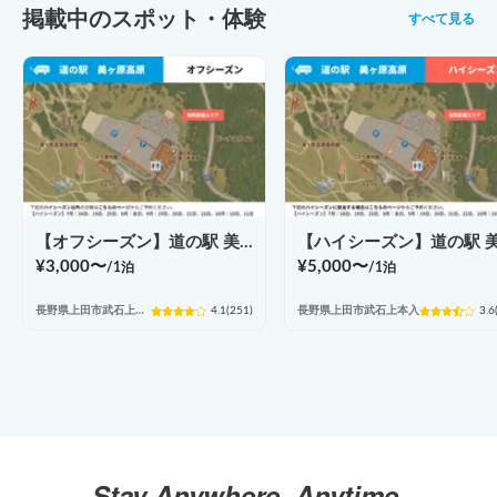
掲載中のスポット・体験
すべて見る
【オフシーズン】道の駅 美ヶ原高原
¥
3,000
〜
¥
5,000
〜
/
1泊
/
1泊
長野県上田市武石上本入
4.1
(
251
)
長野県上田市武石上本入
3.6
Stay Anywhere, Anytime.