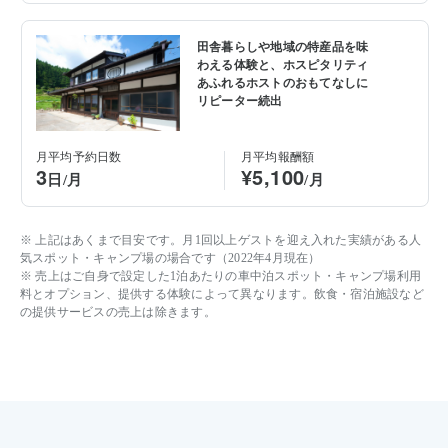
田舎暮らしや地域の特産品を味
わえる体験と、ホスピタリティ
あふれるホストのおもてなしに
リピーター続出
月平均予約日数
月平均報酬額
3
¥5,100
日/月
/月
※ 上記はあくまで目安です。月1回以上ゲストを迎え入れた実績がある人
気スポット・キャンプ場の場合です（2022年4月現在）
※ 売上はご自身で設定した1泊あたりの車中泊スポット・キャンプ場利用
料とオプション、提供する体験によって異なります。飲食・宿泊施設など
の提供サービスの売上は除きます。