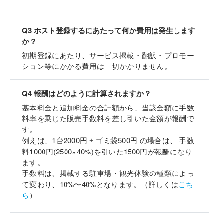
Q
3
ホスト登録するにあたって何か費用は発生します
か？
初期登録にあたり、サービス掲載・翻訳・プロモー
ション等にかかる費用は一切かかりません。
Q
4
報酬はどのように計算されますか？
基本料金と追加料金の合計額から、当該金額に手数
料率を乗じた販売手数料を差し引いた金額が報酬で
す。
1
2000
500
例えば、
台
円 + ゴミ袋
円 の場合は、 手数
1000
(2500×40%)
1500
料
円
を引いた
円が報酬になり
ます。
手数料は、掲載する駐車場・観光体験の種類によっ
10%〜40%
て変わり、
となります。（詳しくは
こち
ら
）