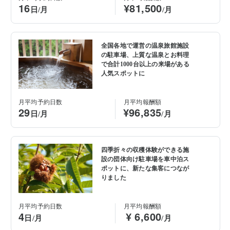
16
¥81,500
日/月
/月
全国各地で運営の温泉旅館施設
の駐車場、上質な温泉とお料理
で合計1000台以上の来場がある
人気スポットに
月平均予約日数
月平均報酬額
29
¥96,835
日/月
/月
四季折々の収穫体験ができる施
設の団体向け駐車場を車中泊ス
ポットに、新たな集客につなが
りました
月平均予約日数
月平均報酬額
4
¥ 6,600
日/月
/月