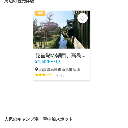
周辺の観光体験
体験
琵琶湖の湖西、高島市の魅力をシェア
¥
1,500
〜
/
1人
滋賀県高島市新旭町深溝
3.0
(
0
)
人気のキャンプ場・車中泊スポット