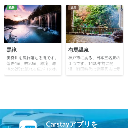
絶景
温泉
黒滝
有馬温泉
美嚢川を流れ落ちる滝です。
神戸市にある、日本三名泉の
落差4m、幅30m、雄滝、雌
１つです。1400年前に開
滝の2段に流れる広がりのあ
湯、戦国時代は豊臣秀吉に愛
る滝で、早朝の朝焼けが美し
され、江戸時代の温泉番付で
いことで写真家に話題の秘境
は、最高位である西大関に君
スポットです。万八たぬきと
臨していました。鉄分の多い
お万きつねが化け比べをした
お湯で知られ、「金の湯」「
という民話の舞台としても有
銀の湯」「 太閤の湯」が有
名です。※兵庫県 黒滝の朝
名な外湯です。※写真提供：
© Tomato_249 クリエイティ
一般財団法人神戸観光局
ブコモンズライセンス（表示
4.0 国際）
Carstayアプリを
https://creativecommons.org/