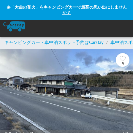
☀️「大曲の花火」をキャンピングカーで最高の思い出にしません
か？
キャンピングカー・車中泊スポット予約はCarstay
/
車中泊スポ
4