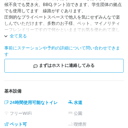
候不良でも焚き火、BBQ.テント泊できます、学生団体の拠点
でも使用してます　線路がすぐあります、

圧倒的なプライベートスペースで他人を気にせずみんなで楽
しんでいただけます、多数のお子様、ペット、マイノリティ
ーフレンドリーですので何かといままでお気を使われて楽し
めておられなかった方におすすめです、車両も4台敷地内でし
全て見る
たら止めていただいて構いません、ただし地面が草狩りした
事前にステーションや予約の詳細について問い合わせできま
だけですので前日に雨など降るとスタックの可能性があり県
す
道道路より下にありますので出入りなど侵入スロープに気を
つかいますので事故など気おつけてください、大人数でワイ
まずはホストに連絡してみる
ワイ楽しめる巨大、メガベースです
基本設備
24時間使用可能なトイレ
水道
フリーWiFi
公園
ペット可
喫煙所