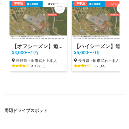
車中泊
車中泊
【オフシーズン】道の駅 美ヶ原高原
【ハイシーズン】道の駅 美ヶ原高原
¥
3,000
〜
¥
5,000
〜
/
1泊
/
1泊
長野県上田市武石上本入
長野県上田市武石上本入
4.1
(
255
)
3.9
(
14
)
周辺ドライブスポット