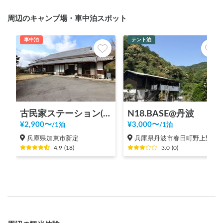
周辺のキャンプ場・車中泊スポット
車中泊
テント泊
古民家ステーション(播磨CASAGOYA)
N18.BASE@丹波
¥
2,900
〜
¥
3,000
〜
/
1泊
/
1泊
兵庫県加東市新定
兵庫県丹波市春日町野上野
4.9
(
18
)
3.0
(
0
)