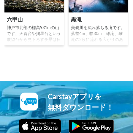
六甲山
黒滝
神戸市北部の標高931mの山
美嚢川を流れ落ちる滝です。
です。天覧台や掬星台という
落差4m、幅30m、雄滝、雌
展望台から見下ろす夜景は日
滝の2段に流れる広がりのあ
本三大夜景の一つとされ、大
る滝で、早朝の朝焼けが美し
阪から瀬戸内海、四国までを
いことで写真家に話題の秘境
を一望することが出来ます。
スポットです。万八たぬきと
その絶景は「神戸1000万ド
お万きつねが化け比べをした
ルの夜景」と称されていま
という民話の舞台としても有
す。
名です。※兵庫県 黒滝の朝
© Tomato_249 クリエイティ
ブコモンズライセンス（表示
4.0 国際）
Carstayアプリを
https://creativecommons.org/
licenses/by/4.0/
無料ダウンロード！