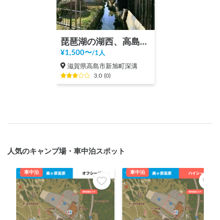
琵琶湖の湖西、高島市の魅力をシェア
¥
1,500
〜
/
1人
滋賀県高島市新旭町深溝
3.0
(
0
)
人気のキャンプ場・車中泊スポット
車中泊
車中泊