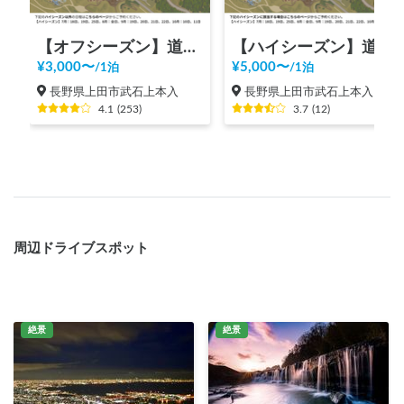
【オフシーズン】道の駅 美ヶ原高原
【ハイシーズン】道の駅 美ヶ原高原
¥
3,000
〜
¥
5,000
〜
/
1泊
/
1泊
長野県上田市武石上本入
長野県上田市武石上本入
4.1
(
253
)
3.7
(
12
)
周辺ドライブスポット
絶景
絶景