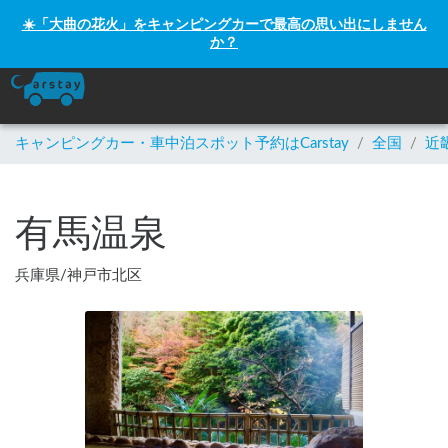
☀️「大曲の花火」をキャンピングカーで最高の思い出にしません
か？
キャンピングカー・車中泊スポット予約はCarstay
/
全国
/
近
有馬温泉
兵庫県
/
神戸市北区