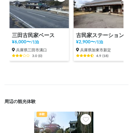
三田古民家ベース
古民家ステーション(播磨CASAGOYA)
¥
6,000
〜
¥
2,900
〜
/
1泊
/
1泊
兵庫県三田市溝口
兵庫県加東市新定
3.0
(
0
)
4.9
(
18
)
周辺の観光体験
体験