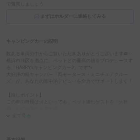
で質問しましょう
まずはホルダーに連絡してみる
キャンピングカーの説明
数ある車両の中からご覧いただきありがとうございます🚐✨

横浜市緑区を拠点に、ペットとの最高の旅をプロデュースす
る「HARRY’sキャンピングカー2」です🐾

大好評の軽キャンパー「岡モータース・ミニチュアクルー
ズ」が、あなたの車中泊デビューを全力でサポートします！

【推しポイント】

この車の自慢は何といっても、ペット連れゲストを「大歓
迎」していることです🐶

軽自動車サイズなので、大きなキャンピングカーでは不安な
全て見る
細い山道や海沿いの道もスイスイ。

さらにフルタイム4WD仕様で、冬の間はスタッドレスタイ
ヤを標準装備しています。

基本設備