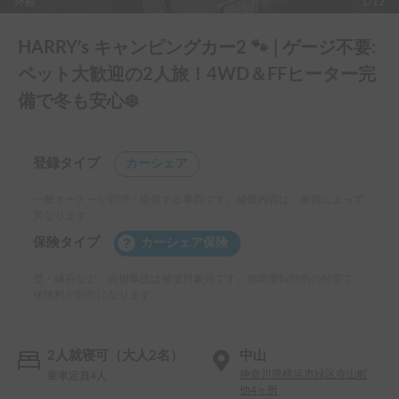
外観
1/12
HARRY’s キャンピングカー2 🐾 | ゲージ不要:
ペット大歓迎の2人旅！4WD＆FFヒーター完
備で冬も安心❄️
登録タイプ
カーシェア
一般オーナーが管理・提供する車両です。補償内容は、車両によって
異なります。
保険タイプ
カーシェア保険
壁・縁石など、自損事故は補償対象外です。他車運転特約の付帯で、
保険料が割引になります。
2人就寝可（大人2名）
中山
神奈川県横浜市緑区寺山町
乗車定員4人
他4ヶ所