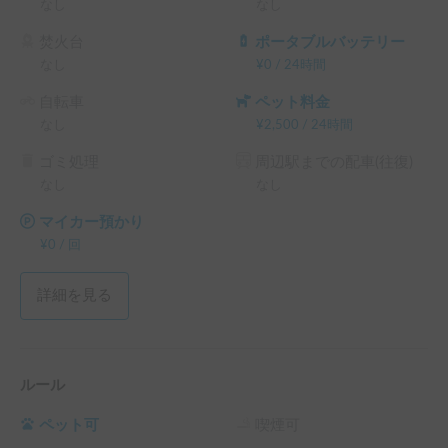
なし
なし
※こちらは長期割引対象車両です。予約リクエスト画面で予
焚火台
ポータブルバッテリー
約前に割引率を確認できます。

なし
¥
0
/
24時間
└ 72時間（3泊）以上の予約 ： 利用料金の10%OFF（契約
自転車
ペット料金
料・保険料・システム利用料は除く、以下同）

なし
¥
2,500
/
24時間
└ 120時間（5泊）以上の予約 ： 利用料金の15%OFF

└ 240時間（10泊）以上の予約 ： 利用料金の20%OFF

ゴミ処理
周辺駅までの配車(往復)
└ 360時間（15泊）以上の予約 ： 利用料金の30%OFF
なし
なし
マイカー預かり
¥
0
/
回
詳細を見る
ルール
ペット可
喫煙可