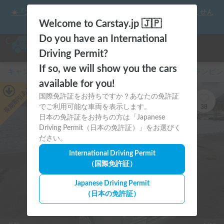
☀️「大曲の花火」をキャンピングカーで最高の思い出にしません
か？
Welcome to Carstay.jp 🇯🇵
Do you have an International
Driving Permit?
If so, we will show you the cars
キャンピングカー・車中泊スポット予約はCarstay
/
キャンピン
available for you!
あり
国際免許証をお持ちですか？あなたの免許証
長期割引
でご利用可能な車両を表示します。
38
日本の免許証をお持ちの方は「Japanese
Driving Permit（日本の免許証）」をお選びく
ださい。
International Driving Permit
（国際免許証）
Japanese Driving Permit
（日本の免許証）