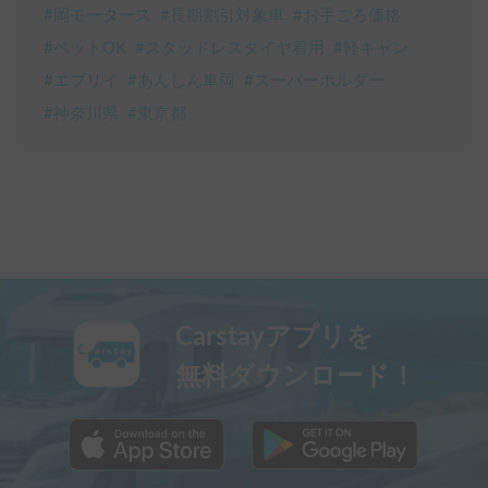
#
岡モータース
#
長期割引対象車
#
お手ごろ価格
#
ペットOK
#
スタッドレスタイヤ着用
#
軽キャン
#
エブリイ
#
あんしん車両
#
スーパーホルダー
#
神奈川県
#
東京都
Carstayアプリを
無料ダウンロード！