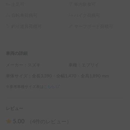
土足可
車内飲食可
自転車荷積可
バイク荷積可
釣り道具荷積可
サーフボード荷積可
車両の詳細
メーカー：
スズキ
車種：エブリイ
車体サイズ：全長
3,390
・全幅
1,470
・全高
1,890
mm
※参考車種サイズ表は
こちら
レビュー
5.00
（4件のレビュー）