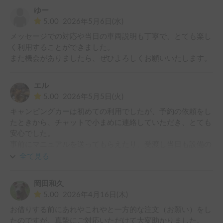
ゆー
5.00
2026年5月6日(水)
メッセージでの対応や当日の車両説明も丁寧で、とても楽し
く利用することができました。

また機会がありましたら、ぜひよろしくお願いいたします。
エル
5.00
2026年5月5日(火)
キャンピングカーは初めての利用でしたが、予約の依頼をし
たときから、チャットで小まめに連絡していただき、とても
安心でした。

事前にマニュアルを送ってもらえたり、受渡し当日も設備の
説明も一通りしてくれましたので、初心者でも不安なく利用
全て見る
できると思います。

あいにくの大雨だっため、せっかくのテーブルもチェアも流
岡田和久
し台も利用できず、残念でしたので、またリベンジしたいで
5.00
2026年4月16日(木)
す☺️

お借りする前にあれやこれやと一方的な注文（お願い）をし
軽自動車の運転も初めてでしたが、4WDのパワーもあり思
たのですが、真摯にご対応いただけて大変助かりました。

った以上に運転しやすく、愛犬と一緒に大人２人足を伸ばし