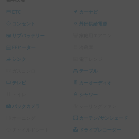
雪道や冬のレジャーでも安心してお出かけいただける、小さ
くても頼もしい一台です❄️🔥

ETC
カーナビ
【車内装備・快適性】

コンセント
外部供給電源
車内には冬の夜もポカポカ過ごせるFFヒーターを完備してい
サブバッテリー
家庭用エアコン
ます♨️

大人2名まで就寝可能で、コンパクトながらも機能美が詰ま
FFヒーター
冷蔵庫
った質の高い車内空間をぜひ体感してください。

シンク
電子レンジ
【受渡場所とアクセス】

ガスコンロ
テーブル
ゲストの皆様の利便性を考え、以下の場所での配車に対応し
ております（別途配車料金を頂戴します）📍

テレビ
カーオーディオ
・横浜市緑区寺山町（基本拠点）/中山駅/新横浜駅近辺/町
田駅 /横浜駅

トイレ
シャワー
新幹線をご利用のゲスト様も、駅からすぐに旅をスタートし
ていただけます！

バックカメラ
シーリングファン
オーニング
カーテン/サンシェード
【保険について】

カーシェア保険が適用されますので、必ず保険内容をご確認
チャイルドシート
ドライブレコーダー
下さい。
