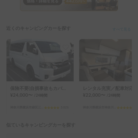
近くのキャンピングカーを探す
すべて見る
保険不要(自損事故もカバー) お2人+ペット旅に最適！
レンタル充実／配車対応／最高級バンコン／トイファクトリーGT改装／新車／エアコン完備／アウトドア設備充実 エナノキ2号車
¥
24,000
〜
¥
22,000
〜
/24
時間
/24
時間
神奈川県横浜市緑区三保町
5.0
(
3
)
神奈川県横浜市神奈川区羽沢南4丁目
5.0
似ているキャンピングカーを探す