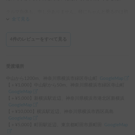
て十分寝られました。ぐるっとレールカーテンで隙間なく隠
クルマ自体も、申し分ありません。軽にちゃんと乗るのは初
せてとても安心快適でした。どうもありがとうございまし
めてだったので、速度や乗り心地、騒音などに若干の不安要
た！
全て見る
素はありましたが、個人的にはまったく気にならなかったで
す。自分が平たいぺしゃんこなクルマばかり乗ってるので、
こんなにも風とトラックの影響を受けるのかーと思ったくら
4
件のレビューをすべて見る
いです。

コースは、横浜で受け取ってから

受渡場所
横浜＞富士山＞相馬＞仙台＞猪苗代＞新潟＞長野＞山梨＞横
浜

中山
から
1200
m、
神奈川県横浜市緑区寺山町
GoogleMap
【＋¥
1,000
】
中山駅
から
50
m、
神奈川県横浜市緑区寺山町
で、3泊4日でざっと（マップで見た感じ）1600kmほど走り
GoogleMap
ました。いやー走った走った。

【＋¥
5,000
】
新横浜駅
近辺
、
神奈川県横浜市港北区新横浜
GoogleMap
おかげさまで、我が家の最長寿の犬1頭と一緒の旅、とても
【＋¥
10,000
】
横浜駅
近辺
、
神奈川県横浜市西区高島
楽しかったです。また機会があればお願いします！
GoogleMap
【＋¥
5,000
】
町田駅
近辺
、
東京都町田市原町田
GoogleMap