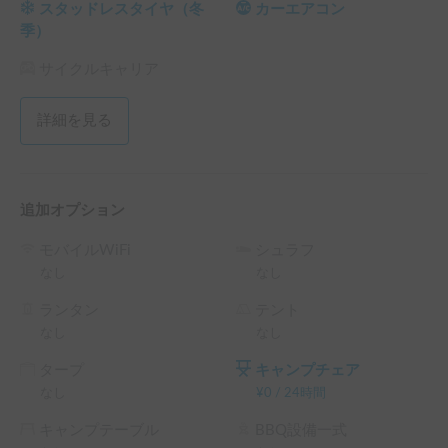
スタッドレスタイヤ（冬
カーエアコン
【ルール】

季）
ゲストの皆様に清潔な状態でお貸出しするため、以下のルー
ルを設けております。

サイクルキャリア
・お布団やシーツ、枕などは各自でご持参をお願いいたしま
す。

詳細を見る
・車内を清潔に保つため、予約確定前のチャット連絡を必須
とさせていただいております。

・カレンダーが空いていても、清掃時間の兼ね合いでお貸出
しできない場合があるため、まずは一度お気軽にご相談くだ
追加オプション
さい。

・車内での火気使用や喫煙、その他迷惑行為はご遠慮くださ
モバイルWiFi
シュラフ
い。

なし
なし
【最後に】

ランタン
テント
「ペットと一緒に、気ままな2人旅を楽しみたい」そんな願
なし
なし
いを叶えるための車です🚐🐾

タープ
キャンプチェア
初めての車中泊で不安な方も、使いやすさ抜群のこの車で新
なし
¥
0
/
24時間
しい景色を見に行きませんか？

皆様からのご予約、お問い合わせを心よりお待ちしておりま
キャンプテーブル
BBQ設備一式
す！✨
