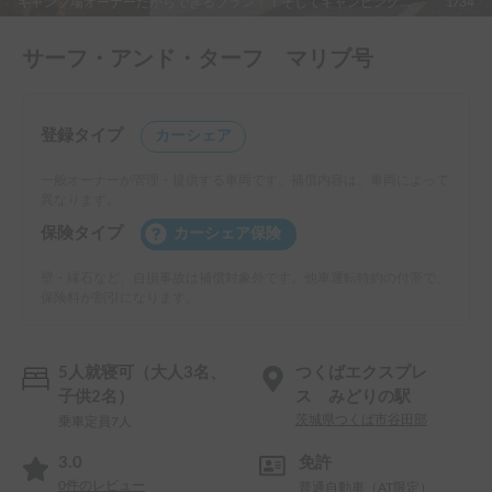
キャンプ場オーナーだからできるプラン！！そしてキャンピングカーはダサいってイメージを変えたくてあえて外装車検対応ドレスアップしていますが、実は 車高を落としていないため乗り心地もよく、エアロ も擦る心配ありません。マフラーもテールエンドまではフルノーマルですので静かです。
1/34
サーフ・アンド・ターフ マリブ号
登録タイプ
カーシェア
一般オーナーが管理・提供する車両です。補償内容は、車両によって
異なります。
保険タイプ
カーシェア保険
壁・縁石など、自損事故は補償対象外です。他車運転特約の付帯で、
保険料が割引になります。
5人就寝可（大人3名、
つくばエクスプレ
子供2名）
ス みどりの駅
茨城県つくば市谷田部
乗車定員7人
3.0
免許
0
件のレビュー
普通自動車（AT限定）