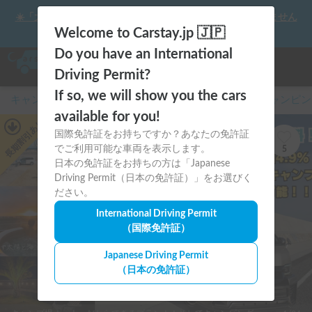
☀️「大曲の花火」をキャンピングカーで最高の思い出にしません
か？
Welcome to Carstay.jp 🇯🇵
Do you have an International
Driving Permit?
If so, we will show you the cars
キャンピングカー・車中泊スポット予約はCarstay
/
キャンピン
available for you!
あり
国際免許証をお持ちですか？あなたの免許証
長期割引
でご利用可能な車両を表示します。
5
日本の免許証をお持ちの方は「Japanese
Driving Permit（日本の免許証）」をお選びく
ださい。
International Driving Permit
（国際免許証）
Japanese Driving Permit
（日本の免許証）