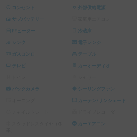
ル】で2台まで無料でお預かり可能です。

別々に友人と待ち合わせする場合にも最適！

コンセント
外部供給電源
サブバッテリー
家庭用エアコン
https://maps.app.goo.gl/9E7tMjamXneqf8ZC9
FFヒーター
冷蔵庫
⚠️就寝は大人3名、子供2名位がベストです👦

シンク
電子レンジ
ガスコンロ
テーブル
ご利用者様限定‼️

茨城県鹿嶋市の海目の前大絶景キャンプ場【Surf & Turf 
テレビ
カーオーディオ
MALIBU】特別料金5000円✨️

トイレ
シャワー
https://maps.app.goo.gl/xzZ3dVDuBQ3c84cz8
バックカメラ
シーリングファン
オーニング
カーテン/サンシェード
https://www.instagram.com/kashimalibu?
igsh=MTgwcjd4NzliMnA3aA==
チャイルドシート
ドライブレコーダー
スタッドレスタイヤ（冬
カーエアコン
⭐️この車両お勧めポイント⭐️

季）
①煽り運転を受ける確率 ほぼ0‼️
