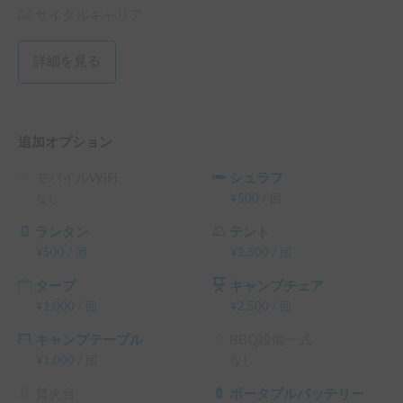
②居住スペースが広く楽々移動可能💁‍♂️

サイクルキャリア
③DVD付き、TV視聴可能、後部座席 大型フリップダウンモ
ニター付き

詳細を見る
④レンジ、シンク、カセットコンロ付き

※ガスは持参下さい。

⑥リチウムイオンバッテリー200Ah

⑧車内コンセント常時使用可

追加オプション
⚠️注意事項

モバイルWiFi
シュラフ
◉直寝禁止❗️

なし
¥
500
/
回
就寝される際は衛生面を考慮し寝袋やシーツを必ずご持参く
ださい。

ランタン
テント
⚠️横転防止の為、高速は100キロ規制です。

¥
500
/
回
¥
2,500
/
回
⚠️ペットは車内ゲージ内のみ可。

タープ
キャンプチェア
※オゾン脱臭で徹底除菌、ペット臭無し。

¥
1,000
/
回
¥
2,500
/
回
◎普通車の2倍余裕を持ったスケジュールで予定を組んで下
キャンプテーブル
BBQ設備一式
さい。

¥
1,000
/
回
なし
🚐レンタカーではありません。

焚火台
ポータブルバッテリー