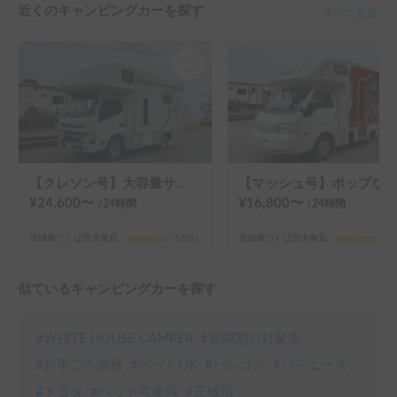
近くのキャンピングカーを探す
すべて見る
【クレソン号】大容量サブバッテリー搭載のラグジュアリーキャンピングカー
【マッシュ号】ポップなカラーリングで人気のライトキャブコン
¥
24,600
〜
¥
16,800
〜
/24
時間
/24
時間
茨城県つくば市大角豆
5.0
(
1
)
茨城県つくば市大角豆
4.8
似ているキャンピングカーを探す
#
WHITE HOUSE CAMPER
#
長期割引対象車
#
お手ごろ価格
#
ペットOK
#
バンコン
#
ハイエース
#
トヨタ
#
ペット可車両
#
茨城県