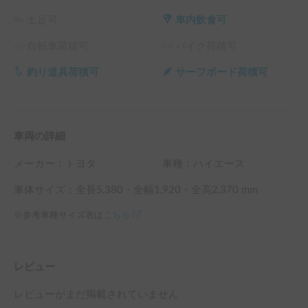
土足可
車内飲食可
自転車荷積可
バイク荷積可
釣り道具荷積可
サーフボード荷積可
車両の詳細
メーカー：
トヨタ
車種：ハイエース
車体サイズ：全長
5,380
・全幅
1,920
・全高
2,370
mm
※参考車種サイズ表は
こちら
レビュー
レビューがまだ掲載されていません