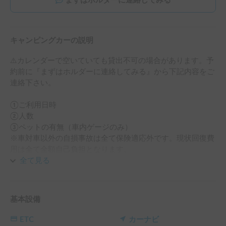
まずはホルダーに連絡してみる
キャンピングカーの説明
⚠️カレンダーで空いていても貸出不可の場合があります。予
約前に『まずはホルダーに連絡してみる』から下記内容をご
連絡下さい。

①ご利用日時 

②人数 

③ペットの有無（車内ゲージのみ）

※車対車以外の自損事故は全て保険適応外です。現状回復費
用は全て全額自己負担となります。

全て見る
⚠️基本対応可能時間:9時〜21時

対応不可な場合もありますので都度ご相談下さい。

基本設備
🚗 自家用車はキャンピングカーお貸出し期間中私が運営し
ているキャンピングカー専用駐車場【つくばモータープー
ETC
カーナビ