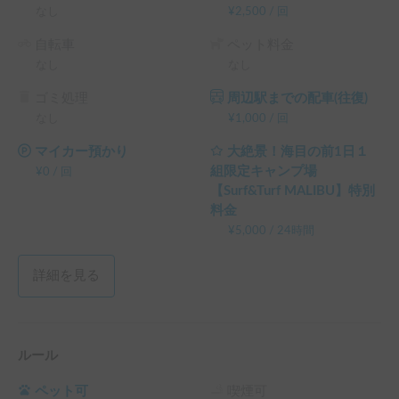
返却時にはある程度掃除をしてご返却を

なし
¥
2,500
/
回
マナーのある対応をよろしくお願いします🙇

自転車
ペット料金
なし
なし
※こちらは長期割引対象車両です。予約リクエスト画面で予
約前に割引率を確認できます。

ゴミ処理
周辺駅までの配車(往復)
└ 72時間（3泊）以上の予約 ： 利用料金の10%OFF（契約
なし
¥
1,000
/
回
料・保険料・システム利用料は除く、以下同）

└ 120時間（5泊）以上の予約 ： 利用料金の15%OFF

マイカー預かり
大絶景！海目の前1日１
└ 240時間（10泊）以上の予約 ： 利用料金の20%OFF

組限定キャンプ場
¥
0
/
回
└ 360時間（15泊）以上の予約 ： 利用料金の30%OFF
【Surf&Turf MALIBU】特別
料金
¥
5,000
/
24時間
詳細を見る
ルール
ペット可
喫煙可