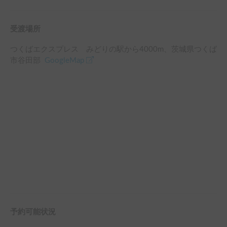
受渡場所
つくばエクスプレス みどりの駅
から
4000
m、
茨城県つくば
市谷田部
GoogleMap
予約可能状況