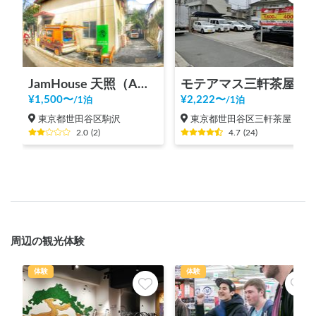
JamHouse 天照（AMATERASU）
モテアマス三軒茶屋
¥
1,500
〜
¥
2,222
〜
/
1泊
/
1泊
東京都世田谷区駒沢
東京都世田谷区三軒茶屋
2.0
(
2
)
4.7
(
24
)
周辺の観光体験
体験
体験