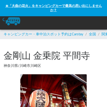
☀️「大曲の花火」をキャンピングカーで最高の思い出にしません
か？
キャンピングカー・車中泊スポット予約はCarstay
/
全国
/
関
金剛山 金乗院 平間寺
神奈川県
/
川崎市川崎区