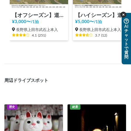
【オフシーズン】道の駅 美ヶ原高原
【ハイシーズン】道の駅 美ヶ原高原
¥
3,000
〜
¥
5,000
〜
/
1泊
/
1泊
AI
長野県上田市武石上本入
長野県上田市武石上本入
チ
ャ
4.1
(
251
)
3.7
(
12
)
ッ
ト
で
質
問
周辺ドライブスポット
歴史
絶景