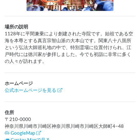
場所の説明
1128年に平間兼乗により創建された寺院です。始祖である空
海を本尊とする真言宗智山派の大本山です。関東八十八箇所
という弘法大師巡礼地の中で、特別霊場に位置付けられ、江
戸時代には徳川家が参拝しました。今でも初詣に非常に多く
の人々が訪れます。
ホームページ
公式ホームページを見る
住所
〒
210-0000
神奈川県川崎市川崎区神奈川県川崎市川崎区大師町4−48
GoogleMap