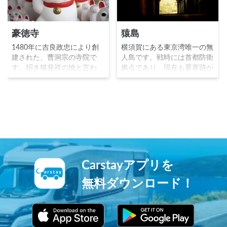
豪徳寺
猿島
1480年に吉良政忠により創
横須賀にある東京湾唯一の無
建された、曹洞宗の寺院で
人島です。戦時には首都防衛
す。招き猫発祥の地と言わ
拠点であり、現在も要塞跡が
れ、井伊直孝が猫に招かれて
残っています。猿は生息して
雷雨を避けることが出来たと
いないのですが、鎌倉時代に
いう伝説から、井伊氏の菩提
日蓮という僧侶が、船旅中に
寺が建てられたと言います。
遭難し猿島へ漂着した際に、
寺院内には何千体もの招き猫
白い猿が現れ彼を救ったこと
で覆い尽くされ、日本唯一の
から、猿島と呼ばれていま
招猫観音を祀る「招猫殿」が
す。
あることで有名です。
Carstayアプリを
無料ダウンロード！