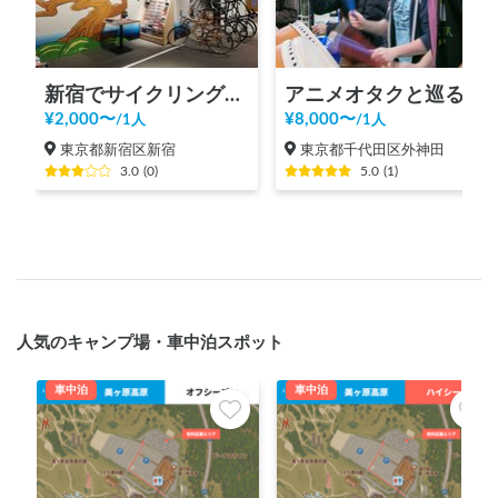
新宿でサイクリング！新宿御苑、明治神宮、代々木公園まで20分の好立地の観光案内所【INBOUND LEAGUE】から
アニメオタクと巡る秋葉原ツアー！
¥
2,000
〜
¥
8,000
〜
/
1人
/
1人
東京都新宿区新宿
東京都千代田区外神田
3.0
(
0
)
5.0
(
1
)
人気のキャンプ場・車中泊スポット
車中泊
車中泊