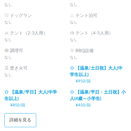
なし
なし
ドッグラン
テント泊可
なし
なし
テント（2-3人用）
テント（4-5人用）
なし
なし
調理可
BBQ設備
なし
なし
焚き火可
【温泉/土日祝】大人(中
学生以上)
なし
¥
950
/
回
【温泉/平日】大人(中学
【温泉/平日・土日祝】小
生以上)
人(4歳～小学生)
¥
850
/
回
¥
450
/
回
詳細を見る