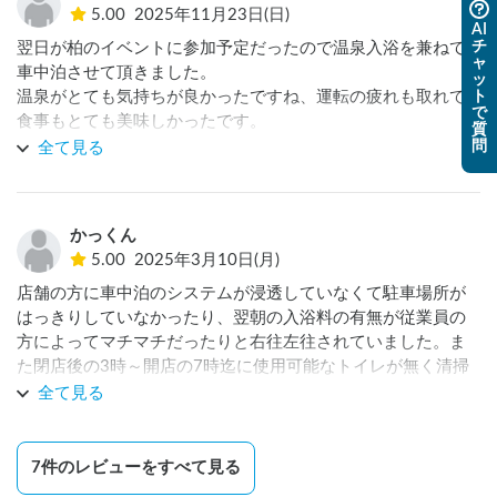
5.00
2025年11月23日(日)
AI
チ
翌日が柏のイベントに参加予定だったので温泉入浴を兼ねて
ャ
車中泊させて頂きました。

ッ
ト
温泉がとても気持ちが良かったですね、運転の疲れも取れて
で
食事もとても美味しかったです。

質
駅前のホテルかと悩んだのですがコスパも良く車中泊で大正
問
全て見る
解でした。

国道に近かったので騒音がどうかなと思ったのですが、特に
かっくん
5.00
2025年3月10日(月)
店舗の方に車中泊のシステムが浸透していなくて駐車場所が
はっきりしていなかったり、翌朝の入浴料の有無が従業員の
方によってマチマチだったりと右往左往されていました。ま
た閉店後の3時～開店の7時迄に使用可能なトイレが無く清掃
中の館内のトイレの使用も叶わず非常に困りました。入浴施
全て見る
設に車中泊出来るとのコンセプトは非常に需要が多くなると
は思いますが未だ未だ課題が多いと感じました。
7
件のレビューをすべて見る