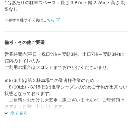
1台あたりの駐車スペース：長さ
3.97
m
・幅
2.26
m
・高さ 制
限なし
※参考車種サイズ表は
こちら
備考・その他ご要望
営業時間内(平日・祝日9時～翌朝3時、土日7時～翌朝3時)に
館内のトイレのみ

ご利用の場合はフロントまでお声がけくださいませ。

※8/3(土)は第２駐車場での業者様作業のため

　8/10(土)～8/18(日)は夏季シーズンのためご予約が出来ない
状態となっております。

　ご迷惑をおかけし大変申し訳ございませんが、ご理解頂き
ますようお願い申し上げます。
全て見る