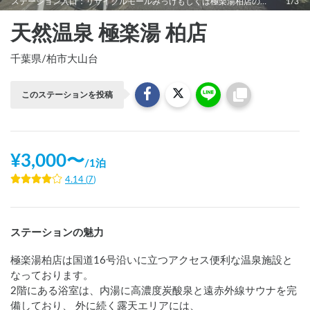
ステーション入口：リサイクルモールみっけもしくは極楽湯柏店の看板を目印に左折して下さい。
1/3
天然温泉 極楽湯 柏店
千葉県
/
柏市大山台
このステーションを投稿
¥
3,000
〜
/
1泊
4.14
(
7
)
ステーションの魅力
極楽湯柏店は国道16号沿いに立つアクセス便利な温泉施設と
なっております。

2階にある浴室は、内湯に高濃度炭酸泉と遠赤外線サウナを完
備しており、 外に続く露天エリアには、
