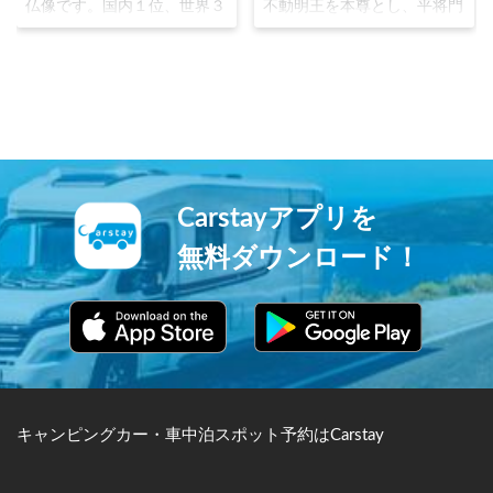
仏像です。国内１位、世界３
不動明王を本尊とし、平将門
位の120mの高さを誇り、ギ
の乱を鎮めることを望んだ朝
ネスブックにも登録されてい
廷の命により成田山が開山し
ます。内部は、1〜5階にて仏
ました。源頼朝や徳川家に崇
教の歴史や世界について体感
拝され、1688年には子宝に
できる展示があり、展望台も
恵まれなかった歌舞伎役者初
設置されています。四季の
代市川團十郎の祈願が成就し
花々や動物にも囲まれ、生命
長男を授かったことから、市
の憐れみを感じることが出来
川家は「成田屋」を屋号とし
ます。
ました。三重塔平和の大塔成
Carstayアプリを
田山公園と見所満点の寺院で
す。
無料ダウンロード！
キャンピングカー・車中泊スポット予約はCarstay