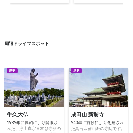
周辺ドライブスポット
歴史
歴史
牛久大仏
成田山 新勝寺
1989年に興如により開眼さ
940年に寛朝により創建され
れた、浄土真宗東本願寺派の
た真言宗智山派の寺院です。