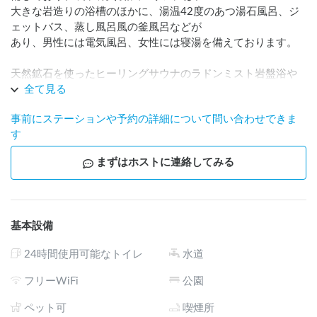
大きな岩造りの浴槽のほかに、湯温42度のあつ湯石風呂、ジ
ェットバス、蒸し風呂風の釜風呂などが

あり、男性には電気風呂、女性には寝湯を備えております。

天然鉱石を使ったヒーリングサウナのラドンミスト岩盤浴や 
リラクゼーションコーナーには約2万冊の

全て見る
コミックやリクライングチェアを 完備しております。

事前にステーションや予約の詳細について問い合わせできま
す
またお食事処では自慢の十割そばや季節のお料理を取り揃え
ております。

まずはホストに連絡してみる
是非、当館で癒されてみてはいかがでしょうか。 皆様のご来
店お待ちしております。
基本設備
24時間使用可能なトイレ
水道
フリーWiFi
公園
ペット可
喫煙所