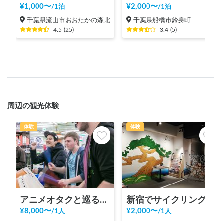
¥
1,000
〜
¥
2,000
〜
/
1泊
/
1泊
千葉県流山市おおたかの森北
千葉県船橋市鈴身町
4.5
(
25
)
3.4
(
5
)
周辺の観光体験
体験
体験
アニメオタクと巡る秋葉原ツアー！
新宿でサイクリング！新宿御苑、明治神宮、代々木公園まで20分の好立地の観光案内所【INBOUND LEAGUE】から
¥
8,000
〜
¥
2,000
〜
/
1人
/
1人