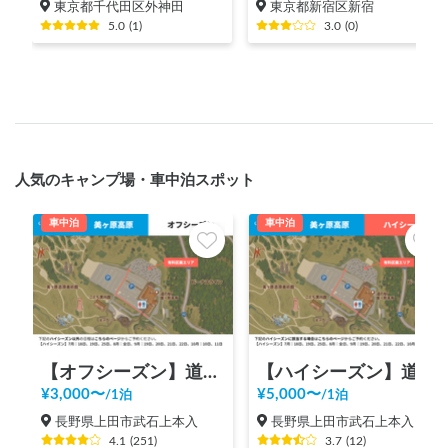
東京都千代田区外神田
東京都新宿区新宿
5.0
(
1
)
3.0
(
0
)
人気のキャンプ場・車中泊スポット
車中泊
車中泊
【オフシーズン】道の駅 美ヶ原高原
【ハイシーズン】道の駅 美ヶ原高原
¥
3,000
〜
¥
5,000
〜
/
1泊
/
1泊
長野県上田市武石上本入
長野県上田市武石上本入
4.1
(
251
)
3.7
(
12
)