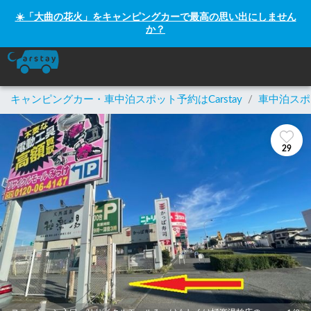
☀️「大曲の花火」をキャンピングカーで最高の思い出にしません
か？
キャンピングカー・車中泊スポット予約はCarstay
/
車中泊スポ
29