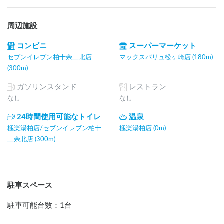
周辺施設
コンビニ
スーパーマーケット
セブンイレブン柏十余二北店
マックスバリュ松ヶ崎店 (180m)
(300m)
ガソリンスタンド
レストラン
なし
なし
24時間使用可能なトイレ
温泉
極楽湯柏店/セブンイレブン柏十
極楽湯柏店 (0m)
二余北店 (300m)
駐車スペース
駐車可能台数
：
1台