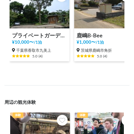
プライベートガーデン香取 ※現在は利用実績のあるお客様の御予約のみとさせていただいております。
鹿嶋B-Bee
¥
10,000
〜
¥
1,000
〜
/
1泊
/
1泊
千葉県香取市九美上
茨城県鹿嶋市角折
5.0
(
4
)
5.0
(
4
)
周辺の観光体験
体験
体験