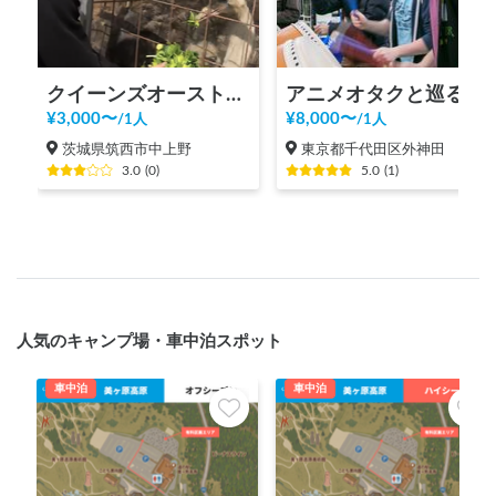
クイーンズオーストリッチつくば
アニメオタクと巡る秋葉原ツアー！
¥
3,000
〜
¥
8,000
〜
/
1人
/
1人
茨城県筑西市中上野
東京都千代田区外神田
3.0
(
0
)
5.0
(
1
)
人気のキャンプ場・車中泊スポット
車中泊
車中泊