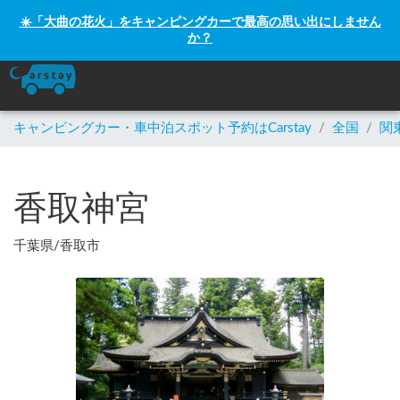
☀️「大曲の花火」をキャンピングカーで最高の思い出にしません
か？
キャンピングカー・車中泊スポット予約はCarstay
/
全国
/
関
香取神宮
千葉県
/
香取市