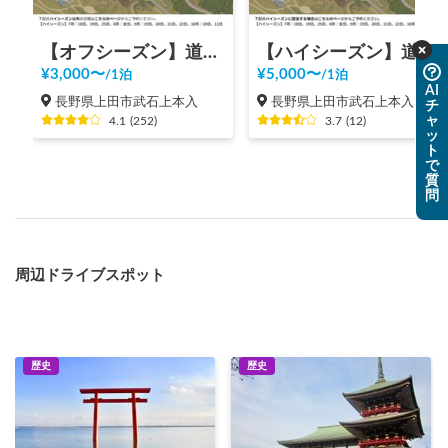
【オフシーズン】道の駅 美ヶ原高原
【ハイシーズン】道の駅 美ヶ原高原
¥
3,000
〜
¥
5,000
〜
/
1泊
/
1泊
AI
長野県上田市武石上本入
長野県上田市武石上本入
チ
ャ
4.1
(
252
)
3.7
(
12
)
ッ
ト
で
質
問
周辺ドライブスポット
歴史
歴史