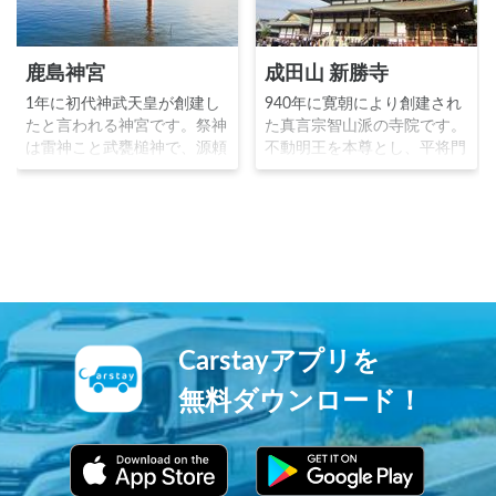
鹿島神宮
成田山 新勝寺
1年に初代神武天皇が創建し
940年に寛朝により創建され
たと言われる神宮です。祭神
た真言宗智山派の寺院です。
は雷神こと武甕槌神で、源頼
不動明王を本尊とし、平将門
朝や足利尊氏等の歴代の武家
の乱を鎮めることを望んだ朝
政権からは武神として崇敬さ
廷の命により成田山が開山し
れました。韴霊剣を代表する
ました。源頼朝や徳川家に崇
文化財が現存する他、鰐川に
拝され、1688年には子宝に
浮かぶ一の鳥居や御手洗池、
恵まれなかった歌舞伎役者初
30頭の神使である鹿がいる鹿
代市川團十郎の祈願が成就し
園など、見所満点の神宮で
長男を授かったことから、市
す。
川家は「成田屋」を屋号とし
ました。三重塔平和の大塔成
Carstayアプリを
田山公園と見所満点の寺院で
す。
無料ダウンロード！