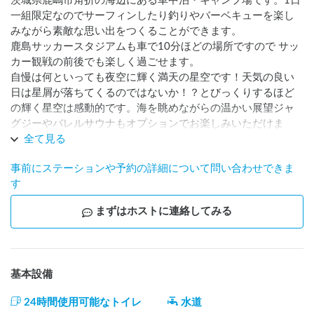
茨城県鹿嶋市角折の海辺にある車中泊・キャンプ場です。1日
一組限定なのでサーフィンしたり釣りやバーベキューを楽し
みながら素敵な思い出をつくることができます。

鹿島サッカースタジアムも車で10分ほどの場所ですので サッ
カー観戦の前後でも楽しく過ごせます。

自慢は何といっても夜空に輝く満天の星空です！天気の良い
日は星屑が落ちてくるのではないか！？とびっくりするほど
の輝く星空は感動的です。海を眺めながらの温かい展望ジャ
グジーやバレルサウナもオプションでお楽しみいただけま
す。

全て見る
ペット可能、ＢＱＱ可、焚火可、温水シャワーも完備していま
事前にステーションや予約の詳細について問い合わせできま
す。

す
※現在 オプションのバレル サウナは99% 工事完了してますが 
まずはホストに連絡してみる
残りは東京電力の 200V 仕込み工事 待ちです。

オプションご希望される方は事前にお問い合わせください。
基本設備
24時間使用可能なトイレ
水道