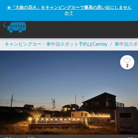
☀️「大曲の花火」をキャンピングカーで最高の思い出にしません
か？
キャンピングカー・車中泊スポット予約はCarstay
/
車中泊スポ
2