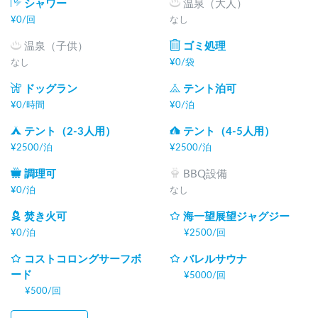
シャワー
温泉（大人）
¥
0
/
回
なし
温泉（子供）
ゴミ処理
なし
¥
0
/
袋
ドッグラン
テント泊可
¥
0
/
時間
¥
0
/
泊
テント（2-3人用）
テント（4-5人用）
¥
2500
/
泊
¥
2500
/
泊
調理可
BBQ設備
¥
0
/
泊
なし
焚き火可
海一望展望ジャグジー
¥
0
/
泊
¥
2500
/
回
コストコロングサーフボ
バレルサウナ
ード
¥
5000
/
回
¥
500
/
回