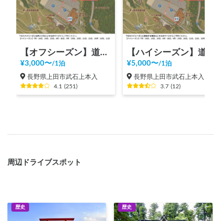
【オフシーズン】道の駅 美ヶ原高原
【ハイシーズン】道の駅 美ヶ原高原
¥
3,000
〜
¥
5,000
〜
/
1泊
/
1泊
長野県上田市武石上本入
長野県上田市武石上本入
4.1
(
251
)
3.7
(
12
)
周辺ドライブスポット
歴史
歴史