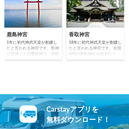
鹿島神宮
香取神宮
1年に初代神武天皇が創建し
18年に初代神武天皇が創建し
たと言われる神宮です。祭神
たと言われる神宮です。全国
は雷神こと武甕槌神で、源頼
400の香取神社の総本社で
朝や足利尊氏等の歴代の武家
す。祭神は経津主神で、鹿島
政権からは武神として崇敬さ
神宮とともに源頼朝や足利尊
れました。韴霊剣を代表する
氏等の歴代の武家政権からは
文化財が現存する他、鰐川に
武神として崇敬されました。
浮かぶ一の鳥居や御手洗池、
現在も武道家からの信仰が厚
30頭の神使である鹿がいる鹿
く、海獣葡萄鏡などの多くの
園など、見所満点の神宮で
文化財が現存する神宮です。
す。
Carstayアプリを
無料ダウンロード！