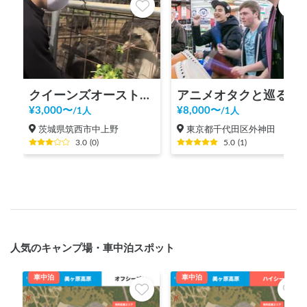
クイーンズオーストリッチつくば
アニメオタクと巡る秋葉原ツアー！
¥
3,000
〜
¥
8,000
〜
/
1人
/
1人
茨城県筑西市中上野
東京都千代田区外神田
3.0
(
0
)
5.0
(
1
)
人気のキャンプ場・車中泊スポット
車中泊
車中泊