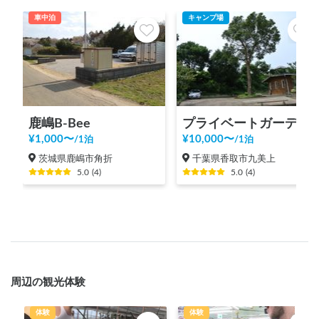
車中泊
キャンプ場
鹿嶋B-Bee
プライベートガーデン香取 ※現在は利用実績のあるお客様の御予約のみとさせていただいております。
¥
1,000
〜
¥
10,000
〜
/
1泊
/
1泊
茨城県鹿嶋市角折
千葉県香取市九美上
5.0
(
4
)
5.0
(
4
)
周辺の観光体験
体験
体験