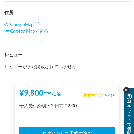
住所
GoogleMap
Carstay Mapで見る
レビュー
レビューがまだ掲載されていません
¥
9,800
〜
/
1泊
3.00
(
0
)
AI
予約受付締切：
3 日前
22:00
チ
ャ
ッ
ト
で
質
ログインして予約に進む
問