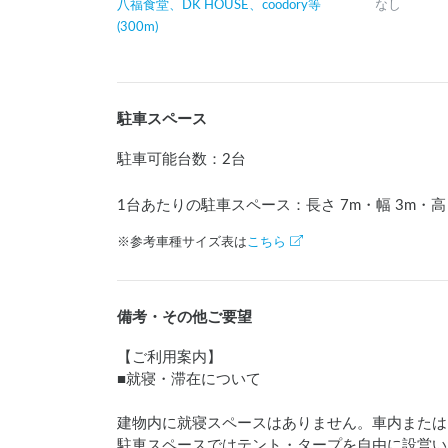
八福食堂、DK HOUSE、coodory等
なし
(300m)
駐車スペース
駐車可能台数
：
2台
1台あたりの駐車スペース：長さ
7
m
・幅
3
m
・高
※参考車種サイズ表は
こちら
備考・その他ご要望
【ご利用案内】

■就寝・滞在について

建物内に就寝スペースはありません。車内または
駐車スペースではテント・タープを自由に設営い