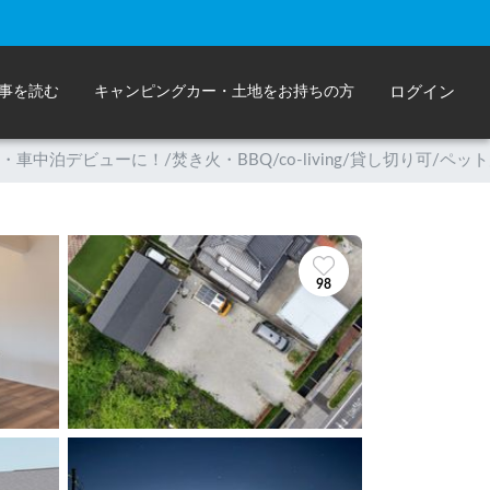
事を読む
キャンピングカー・土地をお持ちの方
ログイン
バンライフ・車中泊デビューに！/焚き火・BBQ/co-living/貸し切り可/ペ
98