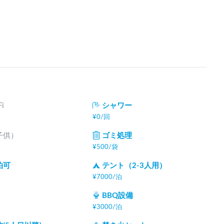
i
シャワー
¥
0
/
回
子供）
ゴミ処理
¥
500
/
袋
泊可
テント（2-3人用）
¥
7000
/
泊
BBQ設備
¥
3000
/
泊