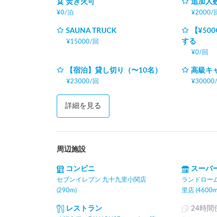
焚き火可
追加人数
¥
0
/
泊
¥
2000
/
SAUNA TRUCK
【¥50
する
¥
15000
/
回
¥
0
/
回
【宿泊】貸し切り（〜10名）
高級キ
¥
23000
/
回
¥
30000
詳細を見る
周辺施設
コンビニ
スーパ
セブンイレブン 九十九里小関店
ランドロー
(290m)
里店 (4600m
レストラン
24時