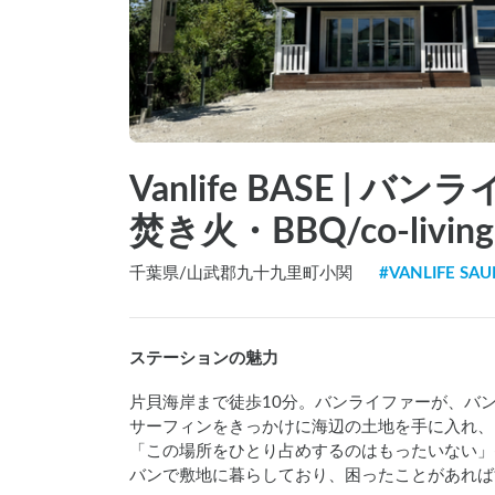
Vanlife BASE |
焚き火・BBQ/co-li
千葉県
/
山武郡九十九里町小関
#
VANLIFE SA
ステーションの魅力
片貝海岸まで徒歩10分。バンライファーが、バ
サーフィンをきっかけに海辺の土地を手に入れ、
「この場所をひとり占めするのはもったいない」——そ
バンで敷地に暮らしており、困ったことがあれば