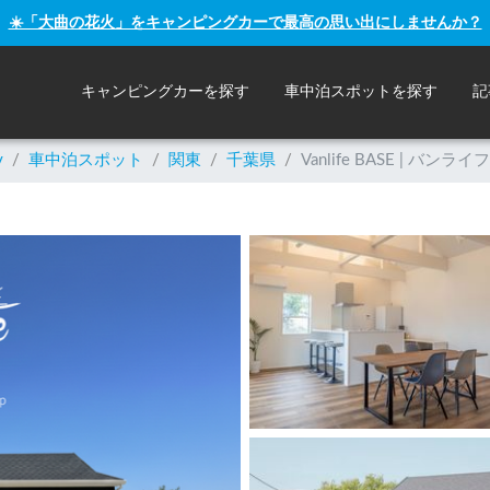
☀️「大曲の花火」をキャンピングカーで最高の思い出にしませんか？
キャンピングカーを探す
車中泊スポットを探す
記
y
/
車中泊スポット
/
関東
/
千葉県
/
Vanlife BASE | 