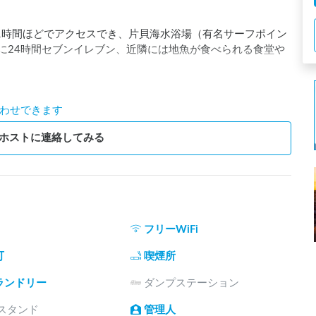
1時間ほどでアクセスでき、片貝海水浴場（有名サーフポイン
内に24時間セブンイレブン、近隣には地魚が食べられる食堂や
わせできます
イレ・洗濯乾燥機（無料）・AC電源（無料）・フリーWi-Fi
ウナやサウナカーのレンタルも人気です。

ホストに連絡してみる
日本一周の途中で何泊もした」というベテランバンライファ
価は4.96（68件）——ゆっくり休める環境と、また来たく
フリーWiFi
や仲間との貸し切り利用もお気軽にご相談ください。

可
喫煙所
す。
ランドリー
ダンプステーション
電スタンド
管理人