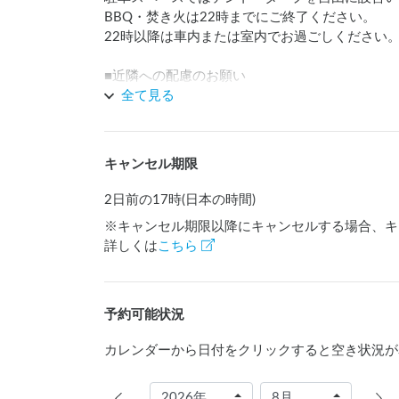
BBQ・焚き火は22時までにご終了ください。

22時以降は車内または室内でお過ごしください。L
■近隣への配慮のお願い

全て見る
長時間のアイドリング、発電機・スピーカーなど
夜間は静粛にお過ごしいただきますようお願いし
キャンセル期限
■ゴミについて

2日前の17時(日本の時間)
施設備品（ティッシュ・ペーパータオル等）のゴ
※キャンセル期限以降にキャンセルする場合、キ
お持ち込みのゴミ（可燃ごみ・缶・ペットボトル
詳しくは
こちら
い。

■入口・駐車について

敷地入口は水路をまたぐため、やや狭くなってい
予約可能状況
橋の幅：約3m／前面道路：片側1車線（計8m）
カレンダーから日付をクリックすると空き状況が
参考：6m×幅2.1mの車でも切り返しなしで入場可