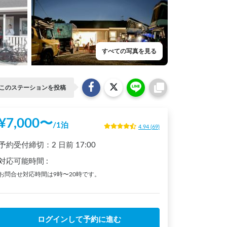
すべての写真を見る
このステーションを投稿
¥
7,000
〜
/
1泊
4.94
(
69
)
予約受付締切：
2 日前
17:00
対応可能時間
:
お問合せ対応時間は9時〜20時です。
ログインして予約に進む