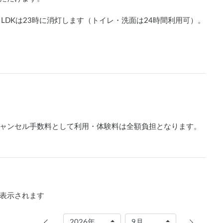
DKは23時に消灯します（トイレ・洗面は24時間利用可）。

音の出る機器のご使用はお控えください。

ます。

ミは施設内のゴミ箱へ。

ャンセル手数料として利用・体験料は全額負担となります。
）は1袋300円で処理します。オプションよりご選択くださ
ます。ご注意ください。

／入口に若干の勾配あり

表示されます
能です。
