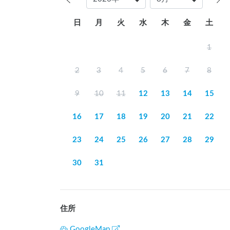
■その他

日
月
火
水
木
金
土
共用部はオーナーも使用します。あらかじめご了
1
【貸し切り・長期利用】

2
3
4
5
6
7
8
■貸し切り

9
10
11
12
13
14
15
日中利用：¥20,000

1泊利用：¥30,000

16
17
18
19
20
21
22
■長期割引（宿泊料金）

23
24
25
26
27
28
29
2泊以上：10% OFF

30
31
3泊以上：20% OFF

5泊以上：30% OFF

7泊以上：50% OFF

住所
※オプション料金は割引対象外です。

※12/28〜1/3は割引対象外です。

GoogleMap