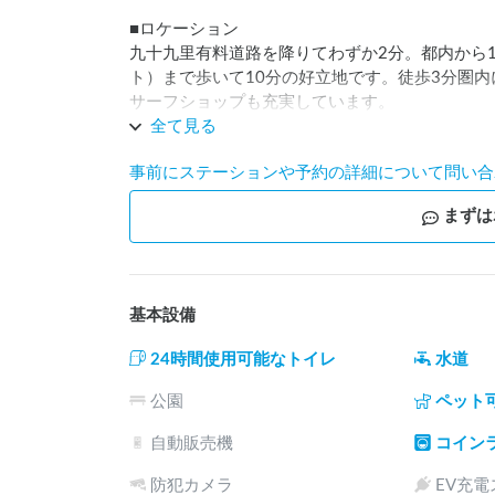
■ロケーション

九十九里有料道路を降りてわずか2分。都内から
ト）まで歩いて10分の好立地です。徒歩3分圏
サーフショップも充実しています。

全て見る
■充実の設備

事前にステーションや予約の詳細について問い合
4区画の駐車スペースに加え、シャワー・洗面・ト
を完備。BBQ・焚き火も敷地内でOK。テントサ
まずは
■こんな方に選ばれています

「初めての車中泊で不安だった」という方から「
ーまで幅広くご利用いただいています。レビュー評
基本設備
なる居心地のよさが高評価につながっています。

24時間使用可能なトイレ
水道
■長期滞在・貸し切りも歓迎

2泊～最大50%OFFの長期割引あり。グループ
公園
ペット
ペット大歓迎。素敵な出会いをお待ちしておりま
自動販売機
コイン
防犯カメラ
EV充