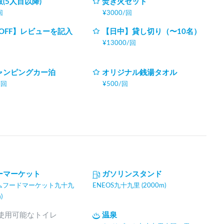
(5人目以降)
焚き火セット
回
¥
3000
/
回
0OFF】レビューを記入
【日中】貸し切り（〜10名）
¥
13000
/
回
ャンピングカー泊
オリジナル銭湯タオル
/
回
¥
500
/
回
ーマーケット
ガソリンスタンド
ムフードマーケット九十九
ENEOS九十九里 (2000m)
)
間使用可能なトイレ
温泉