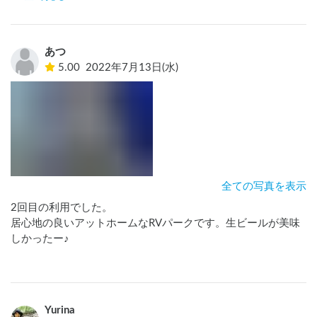
ペースがあって助かりました。BBQや社外調理がOKなRVパー
クは割と少ないので、これも有難いです。

あつ
車で５分くらい？の場所にある「ガジュマル」さんの岩風呂
5.00
2022年7月13日(水)
も、期待以上に良かったです。

周囲は静かなのに、海も買い物も近くて良い場所です！ また
お世話になりたいと思います。
全ての写真を表示
2回目の利用でした。

居心地の良いアットホームなRVパークです。生ビールが美味
しかったー♪

Yurina