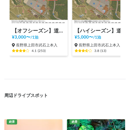
【オフシーズン】道の駅 美ヶ原高原
【ハイシーズン】道の駅 美ヶ原高原
¥
3,000
〜
¥
5,000
〜
/
1泊
/
1泊
長野県上田市武石上本入
長野県上田市武石上本入
4.1
(
253
)
3.8
(
13
)
周辺ドライブスポット
絶景
絶景