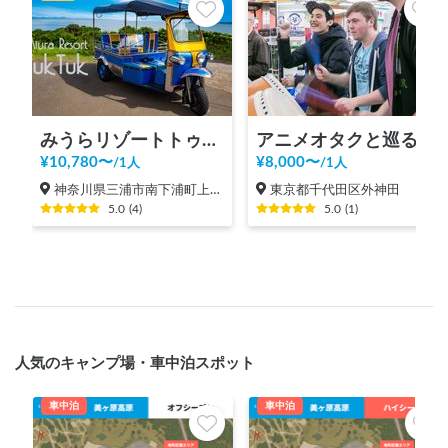
みうらリゾートトゥクトゥク(7人乗り2時間の料金です）by三浦レンタカー/Miura Resort TukTuk
アニメオタクと巡る秋葉原ツアー！
¥
10,780
〜
¥
8,000
〜
/
1人
/
1人
神奈川県三浦市南下浦町上宮田
東京都千代田区外神田
5.0
(
4
)
5.0
(
1
)
人気のキャンプ場・車中泊スポット
車中泊
車中泊