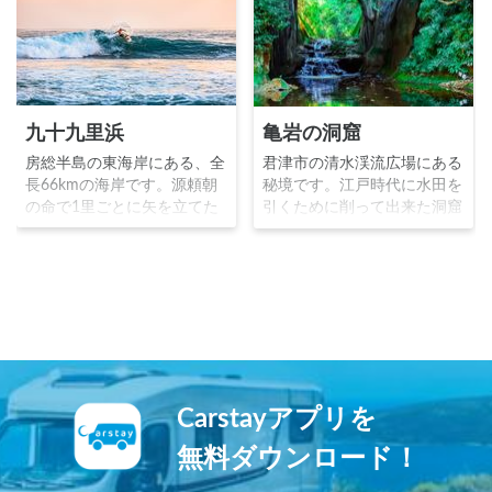
九十九里浜
亀岩の洞窟
房総半島の東海岸にある、全
君津市の清水渓流広場にある
長66kmの海岸です。源頼朝
秘境です。江戸時代に水田を
の命で1里ごとに矢を立てた
引くために削って出来た洞窟
ところ99本に達したという伝
です。削られた岩肌が亀のよ
承から「九十九里浜」と言わ
うに見えることから名付けら
れるようになりました。現在
れました。洞窟に朝日が差し
では海水浴は勿論のこと、サ
込む早朝に行くのがオススメ
ーフスポットやトライアスロ
です。
ン会場としても有名です。
Carstayアプリを
無料ダウンロード！