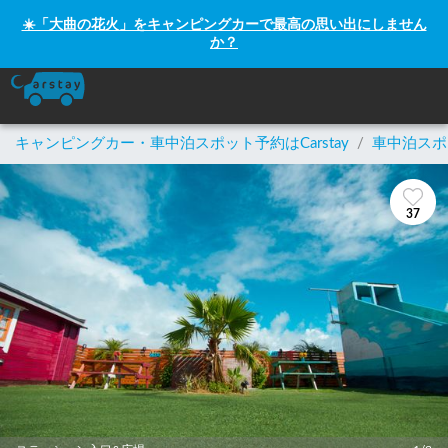
☀️「大曲の花火」をキャンピングカーで最高の思い出にしません
か？
キャンピングカー・車中泊スポット予約はCarstay
/
車中泊スポ
37