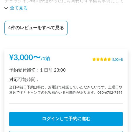
チェックイン時間が遅かったにも関わらず準備も事前にして
いただき、無人でチェックインできました。ご家族で運営さ
全て見る
れており、お子さんがゴミ捨て場を教えてくれるなど終始ア
ットホームな空間をご提供いただけました！感動しました！

4
件のレビューをすべて見る
【設備面】

★★★★★

電源とBBQ利用しました！

お手洗いも住居とは別に独立して24時間利用でき、電源も外
¥
3,000
〜
/
1泊
壁からドラムロールで引っ張って利用させていただきまし
5.00
(
4
)
た。

予約受付締切：
1 日前
23:00
BBQ上は、写真の通り水場と焼き場が一帯になっておりすぐ
横は芝が引いてあり、テントを貼ることも可能です。

対応可能時間
:
他にも滑り台、ブランコ、シーソー、マウンテンバイク貸
当日や前日予約は特に、お電話で確認していただきたいです。土曜日や
出、ハンモック、屋根付きウッドデッキなどもあり、ひたす
連休ですとキャンプのお客様がいる可能性があります。080-6702-7899
ら楽しい時間を過ごさせていただきました。

【周辺施設等】

★★★★

ログインして予約に進む
温泉はオプションで申し込み、提携している岩風呂ガジュマ
ルへ車で5分ほどの場所で利用させてもらいました。
