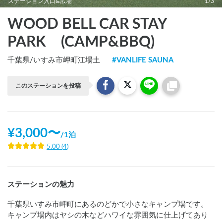
ステーション入口&広場
1/3
WOOD BELL CAR STAY
PARK (CAMP&BBQ)
千葉県
/
いすみ市岬町江場土
#
VANLIFE SAUNA
このステーションを投稿
¥
3,000
〜
/
1泊
5.00
(
4
)
ステーションの魅力
千葉県いすみ市岬町にあるのどかで小さなキャンプ場です。
キャンプ場内はヤシの木などハワイな雰囲気に仕上げてあり