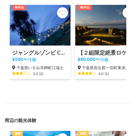
車中泊
車中泊
ジャングルゾンビ CAR STAY PARK (2nd Campsite)
【２組限定絶景ロケーション】シーサイド太東海岸BBQvillage
¥
500
〜
¥
80,000
〜
/
1泊
/
1泊
千葉県いすみ市岬町江場土
千葉県長生郡一宮町東浪見
3.0
(
2
)
4.0
(
1
)
周辺の観光体験
体験
体験