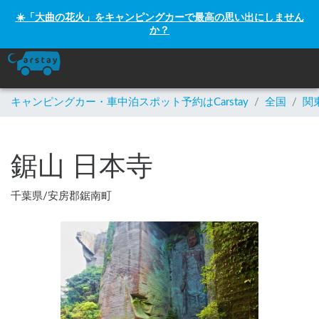
☀️「大曲の花火」をキャンピングカーで最高の思い出にしません
か？
キャンピングカー・車中泊スポット予約はCarstay
/
全国
/
関
鋸山 日本寺
千葉県
/
安房郡鋸南町