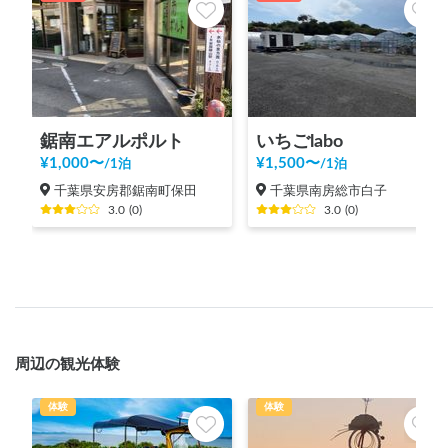
鋸南エアルポルト
いちごlabo
¥
1,000
〜
¥
1,500
〜
/
1泊
/
1泊
千葉県安房郡鋸南町保田
千葉県南房総市白子
3.0
(
0
)
3.0
(
0
)
周辺の観光体験
体験
体験