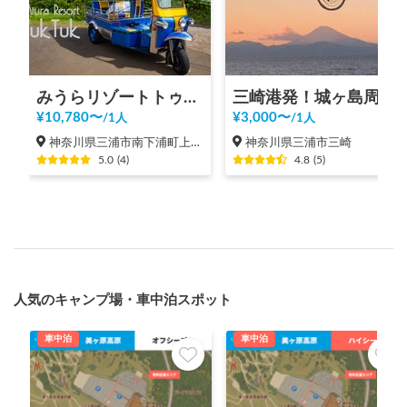
みうらリゾートトゥクトゥク(7人乗り2時間の料金です）by三浦レンタカー/Miura Resort TukTuk
三崎港発！城ヶ島周遊クルーズ！4人～
¥
10,780
〜
¥
3,000
〜
/
1人
/
1人
神奈川県三浦市南下浦町上宮田
神奈川県三浦市三崎
5.0
(
4
)
4.8
(
5
)
人気のキャンプ場・車中泊スポット
車中泊
車中泊