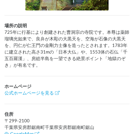
場所の説明
725年に行基により創建された曹洞宗の寺院です。本尊は薬師
瑠璃光如来で、良弁が木彫の大黒天を、空海が石像の大黒天
を、円仁が仁王門の金剛力士像を造ったとされます。1783年
に建立された高さ31mの「日本大仏」や、1553体の石仏「千
五百羅漢」、房総半島を一望できる絶景ポイント「地獄のぞ
き」が有名です。
ホームページ
公式ホームページを見る
住所
〒
299-2100
千葉県安房郡鋸南町千葉県安房郡鋸南町鋸山