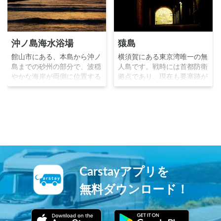
沖ノ島海水浴場
猿島
館山市にある、本島から沖ノ
横須賀にある東京湾唯一の無
島までの砂州の部分で、波穏
人島です。戦時には首都防衛
やかな海岸が両側に位置する
拠点であり、現在も要塞跡が
海水浴場です。サンゴが生息
残っています。猿は生息して
しているため、素潜りやシュ
いないのですが、鎌倉時代に
ノーケリングを楽しむことが
日蓮という僧侶が、船旅中に
出来ます。夕景が美しいこと
遭難し猿島へ漂着した際に、
で有名な観光地です。
白い猿が現れ彼を救ったこと
から、猿島と呼ばれていま
す。
Carstayアプリを
無料ダウンロード！