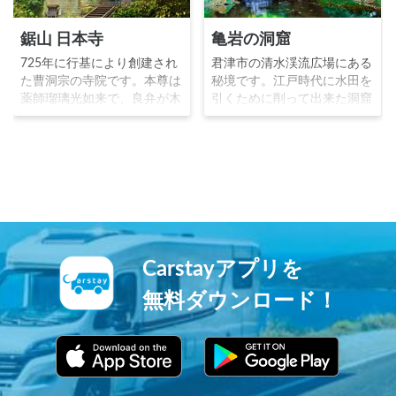
鋸山 日本寺
亀岩の洞窟
725年に行基により創建され
君津市の清水渓流広場にある
た曹洞宗の寺院です。本尊は
秘境です。江戸時代に水田を
薬師瑠璃光如来で、良弁が木
引くために削って出来た洞窟
彫の大黒天を、空海が石像の
です。削られた岩肌が亀のよ
大黒天を、円仁が仁王門の金
うに見えることから名付けら
剛力士像を造ったとされま
れました。洞窟に朝日が差し
す。1783年に建立された高
込む早朝に行くのがオススメ
さ31mの「日本大仏」や、
です。
1553体の石仏「千五百羅
漢」、房総半島を一望できる
絶景ポイント「地獄のぞき」
が有名です。
Carstayアプリを
無料ダウンロード！