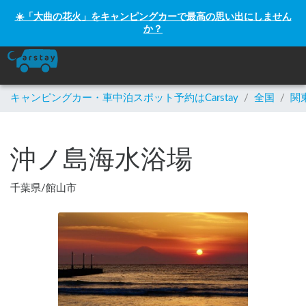
☀️「大曲の花火」をキャンピングカーで最高の思い出にしません
か？
キャンピングカー・車中泊スポット予約はCarstay
/
全国
/
関
沖ノ島海水浴場
千葉県
/
館山市