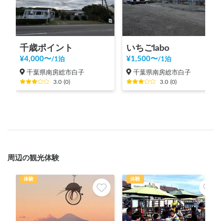
千歳ポイント
いちごlabo
¥
4,000
〜
¥
1,500
〜
/
1泊
/
1泊
千葉県南房総市白子
千葉県南房総市白子
3.0
(
0
)
3.0
(
0
)
周辺の観光体験
体験
体験