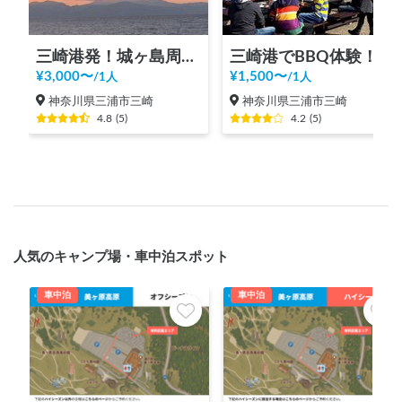
三崎港発！城ヶ島周遊クルーズ！4人～
三崎港でBBQ体験！
¥
3,000
〜
¥
1,500
〜
/
1人
/
1人
神奈川県三浦市三崎
神奈川県三浦市三崎
4.8
(
5
)
4.2
(
5
)
人気のキャンプ場・車中泊スポット
車中泊
車中泊