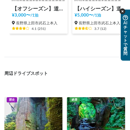
【オフシーズン】道の駅 美ヶ原高原
【ハイシーズン】道の駅 美ヶ原高原
¥
3,000
〜
¥
5,000
〜
/
1泊
/
1泊
AI
長野県上田市武石上本入
長野県上田市武石上本入
チ
4.1
(
251
)
3.7
(
12
)
ャ
ッ
ト
で
質
問
周辺ドライブスポット
歴史
絶景