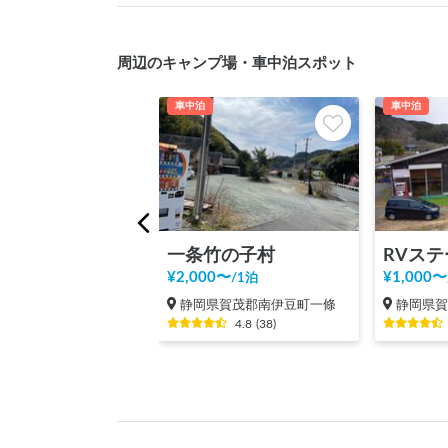
周辺のキャンプ場・車中泊スポット
車中泊
車中泊
一条竹の子村
¥
2,000
〜
¥
1,000
〜
/
1泊
静岡県賀茂郡南伊豆町一條
静岡県
4.8
(
38
)