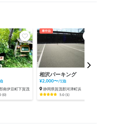
車中泊
テント泊
相沢パーキング
¥
2,000
〜
¥
5,000
〜
泊
/
1泊
/
1泊
郡南伊豆町下賀茂
静岡県賀茂郡河津町浜
静岡県賀茂郡
0
(
0
)
5.0
(
1
)
5.0
(