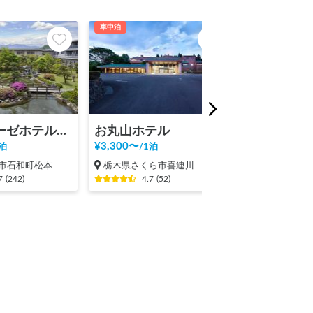
車中泊
車中泊
シャトレーゼホテル石和
お丸山ホテル
¥
3,300
〜
¥
2,500
〜
泊
/
1泊
/
1泊
市石和町松本
栃木県さくら市喜連川
福島県双葉郡
7
(
242
)
4.7
(
52
)
4.8
(