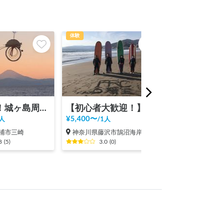
体験
体験
三崎港発！城ヶ島周遊クルーズ！4人～
【初心者大歓迎！】FRCサーフィンスクール
¥
5,400
〜
¥
11,000
〜
人
/
1人
/
1
浦市三崎
神奈川県藤沢市鵠沼海岸
神奈川県三浦
8
(
5
)
3.0
(
0
)
3.0
(