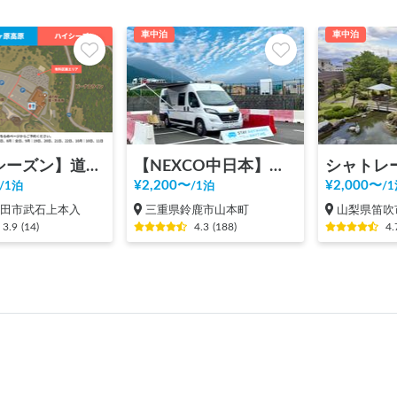
車中泊
車中泊
【ハイシーズン】道の駅 美ヶ原高原
【NEXCO中日本】新名神 鈴鹿PA（上り）RVステーション鈴鹿※電源付き！
¥
2,200
〜
¥
2,000
〜
/
1泊
/
1泊
/
1
上田市武石上本入
三重県鈴鹿市山本町
山梨県笛吹
3.9
(
14
)
4.3
(
188
)
4.