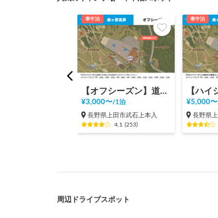
車中泊
車中泊
【オフシーズン】道の駅 美ヶ原高原
¥
3,000
〜
¥
5,000
〜
/
1泊
長野県上田市武石上本入
長野県
4.1
(
253
)
周辺ドライブスポット