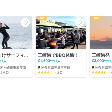
体験
体験
初心者向けサーフィン体験@茅ヶ崎 +動画写真撮影付き
三崎港でBBQ体験！
¥
1,500
〜
¥
3,000
〜
/
1人
/
1人
/
1
県茅ヶ崎市東海岸南
神奈川県三浦市三崎
神奈川県三
3.0
(
0
)
4.2
(
5
)
4.