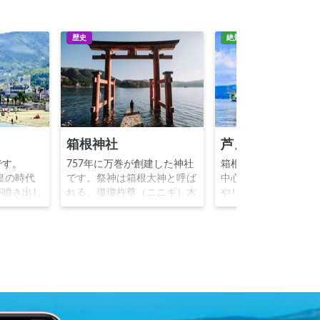
歴史
絶景
箱根神社
芦ノ湖
です。
757年に万巻が創建した神社
箱根町にある湖です
皇の時代
です。祭神は箱根大神と呼ば
中心に箱根神社等の
が噴き出し
れる、瓊瓊杵尊（ニニギ）木
やリゾート施設が数
」温泉とし
花咲耶姫命彦火火出見尊で
する観光地で、富士
。江戸時代
す。また、万巻は人々を苦し
る景勝地です。湖を
れ、昭和時
めていた芦ノ湖の九頭龍を調
る海賊船風の遊覧船
して栄華を
伏し、守護神として祀ったと
なっています。箱根
もビーチを
いいます。1952年に建てら
路ゴール、復路スタ
として人気
れた、芦ノ湖畔に浮かぶ「平
としても知られます
和の鳥居」は神秘的です。