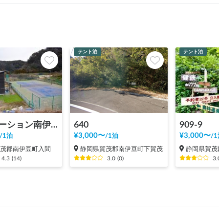
テント泊
テント泊
RVステーション南伊豆さくら
640
909-9
¥
3,000
〜
¥
3,000
〜
/
1泊
/
1泊
/
1
賀茂郡南伊豆町入間
静岡県賀茂郡南伊豆町下賀茂
静岡県賀茂
4.3
(
14
)
3.0
(
0
)
3.