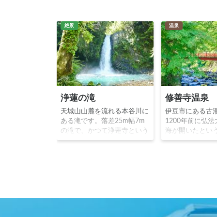
絶景
温泉
浄蓮の滝
修善寺温泉
天城山山麓を流れる本谷川に
伊豆市にある古
ある滝です。落差25m幅7m
1200年前に弘
の滝で、かつて浄蓮寺という
海が開いたとい
寺院が近くにあったことから
史とともにあり
名付けられました。滝の脇に
は夏目漱石芥川
は、演歌歌手の石川さゆりの
村川端康成等の
ヒット曲である『天城越え』
ました。修善寺
の歌碑があります。
泉街が立ち並び
径」が人気スポ