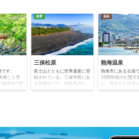
絶景
温泉
三保松原
熱海温泉
湯です。
富士山とともに世界遺産に登
熱海市にある古湯
法大師こと空
録されている、三保半島にあ
1500年前の仁賢天
う修繕寺の歴
る景勝地です。総延長7km、
に、海中から熱湯
、明治時代に
3万699本の松林が生い茂る
たことから「熱海
龍之介島崎藤
海浜と、駿河湾を挟んで望む
て開湯されました
文豪に愛され
富士山や伊豆半島の美しい眺
には徳川家に愛さ
川の河岸に温
めで有名です。日本最古の和
代には歓楽温泉と
、「竹林の小
歌である万葉集や、歌川広重
誇りました。現在
ットです。
の浮世絵にも登場し、歴史人
持つ温泉リゾート
たちを魅了してきました。
があります。