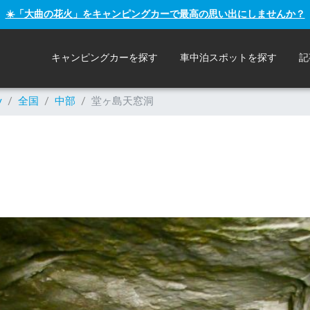
☀️「大曲の花火」をキャンピングカーで最高の思い出にしませんか？
キャンピングカーを探す
車中泊スポットを探す
記
y
/
全国
/
中部
/
堂ヶ島天窓洞