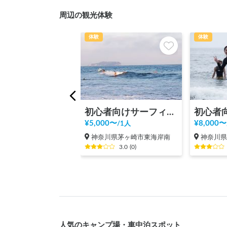
周辺の観光体験
体験
体験
初心者向けサーフィン体験@茅ヶ崎
¥
5,000
〜
¥
8,000
〜
/
1人
神奈川県茅ヶ崎市東海岸南
神奈川
3.0
(
0
)
人気のキャンプ場・車中泊スポット