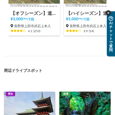
【オフシーズン】道の駅 美ヶ原高原
【ハイシーズン】道の駅 美ヶ原高原
¥
3,000
〜
¥
5,000
〜
/
1泊
/
1泊
AI
長野県上田市武石上本入
長野県上田市武石上本入
チ
ャ
4.1
(
253
)
3.9
(
14
)
ッ
ト
で
質
問
周辺ドライブスポット
歴史
絶景