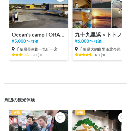
Ocean's camp TORAMII
九十九里浜＜トトノイ古民家＞1台までの貸切スペース
¥
5,000
〜
¥
6,000
〜
/
1泊
/
1泊
千葉県長生郡一宮町一宮
千葉県大網白里市北今泉
3.0
(
0
)
4.8
(
8
)
周辺の観光体験
体験
体験