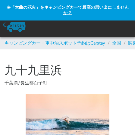
☀️「大曲の花火」をキャンピングカーで最高の思い出にしません
か？
キャンピングカー・車中泊スポット予約はCarstay
/
全国
/
関
九十九里浜
千葉県
/
長生郡白子町