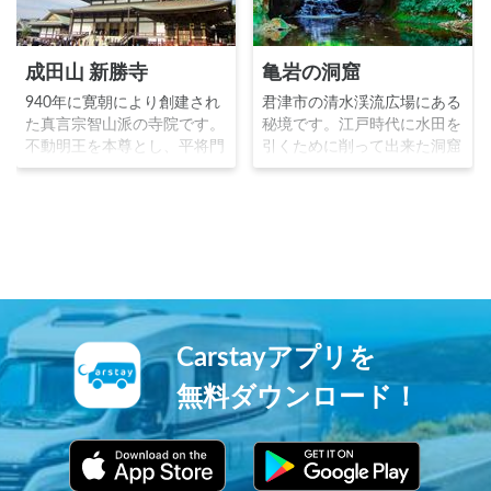
成田山 新勝寺
亀岩の洞窟
940年に寛朝により創建され
君津市の清水渓流広場にある
た真言宗智山派の寺院です。
秘境です。江戸時代に水田を
不動明王を本尊とし、平将門
引くために削って出来た洞窟
の乱を鎮めることを望んだ朝
です。削られた岩肌が亀のよ
廷の命により成田山が開山し
うに見えることから名付けら
ました。源頼朝や徳川家に崇
れました。洞窟に朝日が差し
拝され、1688年には子宝に
込む早朝に行くのがオススメ
恵まれなかった歌舞伎役者初
です。
代市川團十郎の祈願が成就し
長男を授かったことから、市
川家は「成田屋」を屋号とし
ました。三重塔平和の大塔成
Carstayアプリを
田山公園と見所満点の寺院で
す。
無料ダウンロード！