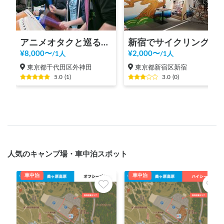
アニメオタクと巡る秋葉原ツアー！
新宿でサイクリング！新宿御苑、明治神宮、代々木公園まで20分の好立地の観光案内所【INBOUND LEAGUE】から
¥
8,000
〜
¥
2,000
〜
/
1人
/
1人
東京都千代田区外神田
東京都新宿区新宿
5.0
(
1
)
3.0
(
0
)
人気のキャンプ場・車中泊スポット
車中泊
車中泊