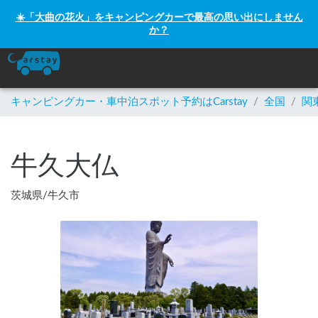
☀️「大曲の花火」をキャンピングカーで最高の思い出にしません
か？
キャンピングカー・車中泊スポット予約はCarstay
/
全国
/
関
牛久大仏
茨城県
/
牛久市