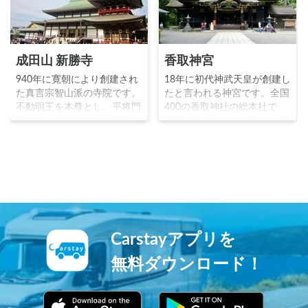
成田山 新勝寺
香取神宮
940年に寛朝により創建され
18年に初代神武天皇が創建し
た真言宗智山派の寺院です。
たと言われる神宮です。全国
不動明王を本尊とし、平将門
400の香取神社の総本社で
の乱を鎮めることを望んだ朝
す。祭神は経津主神で、鹿島
廷の命により成田山が開山し
神宮とともに源頼朝や足利尊
ました。源頼朝や徳川家に崇
氏等の歴代の武家政権からは
拝され、1688年には子宝に
武神として崇敬されました。
恵まれなかった歌舞伎役者初
現在も武道家からの信仰が厚
代市川團十郎の祈願が成就し
く、海獣葡萄鏡などの多くの
長男を授かったことから、市
文化財が現存する神宮です。
川家は「成田屋」を屋号とし
ました。三重塔平和の大塔成
Carstayアプリを
田山公園と見所満点の寺院で
す。
無料ダウンロード！