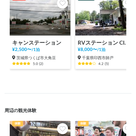
キャンステーション
RVステーション CIMAX×東京バギー村
¥
2,500
〜
¥
8,000
〜
/
1泊
/
1泊
茨城県つくば市大角豆
千葉県印西市師戸
5.0
(
2
)
4.2
(
5
)
周辺の観光体験
体験
体験