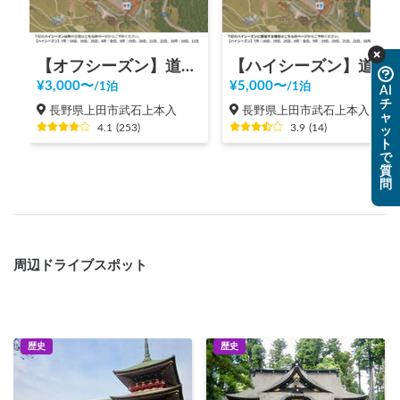
【オフシーズン】道の駅 美ヶ原高原
【ハイシーズン】道の駅 美ヶ原高原
¥
3,000
〜
¥
5,000
〜
/
1泊
/
1泊
AI
チ
長野県上田市武石上本入
長野県上田市武石上本入
ャ
4.1
(
253
)
3.9
(
14
)
ッ
ト
で
質
問
周辺ドライブスポット
歴史
歴史