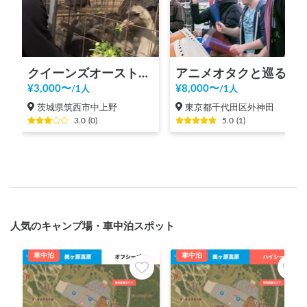
クイーンズオーストリッチつくば
アニメオタクと巡る秋葉原ツアー！
¥
3,000
〜
¥
8,000
〜
/
1人
/
1人
茨城県筑西市中上野
東京都千代田区外神田
3.0
(
0
)
5.0
(
1
)
人気のキャンプ場・車中泊スポット
車中泊
車中泊