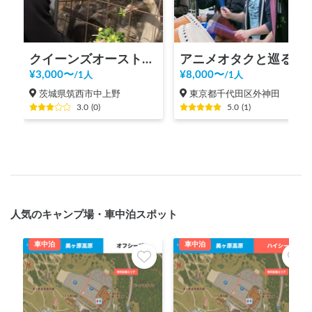
クイーンズオーストリッチつくば
アニメオタクと巡る秋葉原ツアー！
¥
3,000
〜
¥
8,000
〜
/
1人
/
1人
茨城県筑西市中上野
東京都千代田区外神田
3.0
(
0
)
5.0
(
1
)
人気のキャンプ場・車中泊スポット
車中泊
車中泊