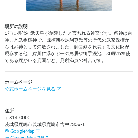
場所の説明
1年に初代神武天皇が創建したと言われる神宮です。祭神は雷
神こと武甕槌神で、源頼朝や足利尊氏等の歴代の武家政権か
らは武神として崇敬されました。韴霊剣を代表する文化財が
現存する他、鰐川に浮かぶ一の鳥居や御手洗池、30頭の神使
である鹿がいる鹿園など、見所満点の神宮です。
ホームページ
公式ホームページを見る
住所
〒
314-0000
茨城県鹿嶋市茨城県鹿嶋市宮中2306-1
GoogleMap