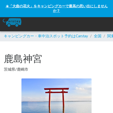
☀️「大曲の花火」をキャンピングカーで最高の思い出にしません
か？
キャンピングカー・車中泊スポット予約はCarstay
/
全国
/
関
鹿島神宮
茨城県
/
鹿嶋市