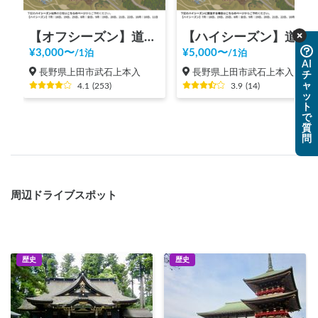
【オフシーズン】道の駅 美ヶ原高原
【ハイシーズン】道の駅 美ヶ原高原
¥
3,000
〜
¥
5,000
〜
/
1泊
/
1泊
AI
長野県上田市武石上本入
長野県上田市武石上本入
チ
ャ
4.1
(
253
)
3.9
(
14
)
ッ
ト
で
質
問
周辺ドライブスポット
歴史
歴史