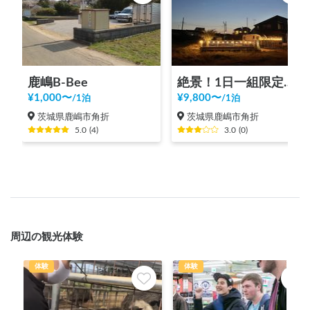
鹿嶋B-Bee
絶景！1日一組限定車中泊・キャンプ場『Surf ＆ Turf MALIBU』
¥
1,000
〜
¥
9,800
〜
/
1泊
/
1泊
茨城県鹿嶋市角折
茨城県鹿嶋市角折
5.0
(
4
)
3.0
(
0
)
周辺の観光体験
体験
体験