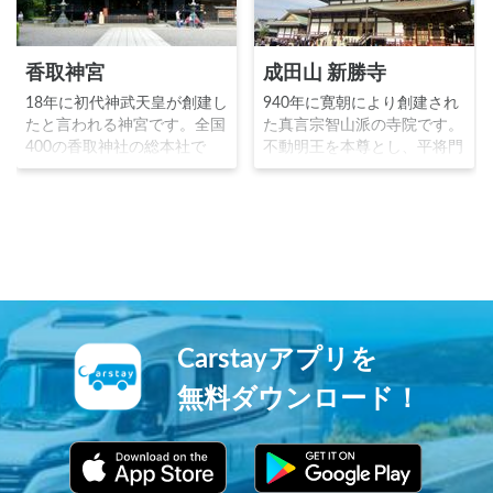
香取神宮
成田山 新勝寺
18年に初代神武天皇が創建し
940年に寛朝により創建され
たと言われる神宮です。全国
た真言宗智山派の寺院です。
400の香取神社の総本社で
不動明王を本尊とし、平将門
す。祭神は経津主神で、鹿島
の乱を鎮めることを望んだ朝
神宮とともに源頼朝や足利尊
廷の命により成田山が開山し
氏等の歴代の武家政権からは
ました。源頼朝や徳川家に崇
武神として崇敬されました。
拝され、1688年には子宝に
現在も武道家からの信仰が厚
恵まれなかった歌舞伎役者初
く、海獣葡萄鏡などの多くの
代市川團十郎の祈願が成就し
文化財が現存する神宮です。
長男を授かったことから、市
川家は「成田屋」を屋号とし
ました。三重塔平和の大塔成
Carstayアプリを
田山公園と見所満点の寺院で
す。
無料ダウンロード！