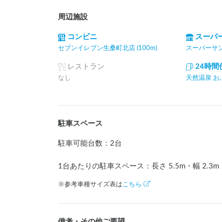
周辺施設
コンビニ
スーパ
セブンイレブン生桑町北店 (100m)
スーパーサンシ
レストラン
24時
なし
天然温泉 おふろ
駐車スペース
駐車可能台数
：
2台
1台あたりの駐車スペース：長さ
5.5
m
・幅
2.3
m
※参考車種サイズ表は
こちら
備考・その他ご要望