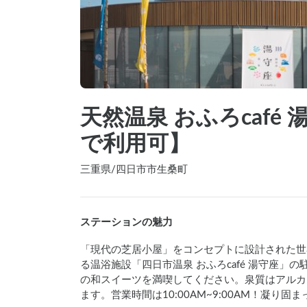
天然温泉 おふろcafé
で利用可】
三重県
/
四日市市生桑町
ステーションの魅力
「現代の芝居小屋」をコンセプトに設計された世
る温浴施設「四日市温泉 おふろcafé 湯守座
の和スイーツを満喫してください。泉質はアルカ
ます。営業時間は10:00AM~9:00AM！凝