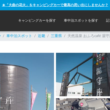
☀️「大曲の花火」をキャンピングカーで最高の思い出にしませんか？
キャンピングカーを探す
車中泊スポットを探す
記
y
/
車中泊スポット
/
近畿
/
三重県
/
天然温泉 おふろcafé 