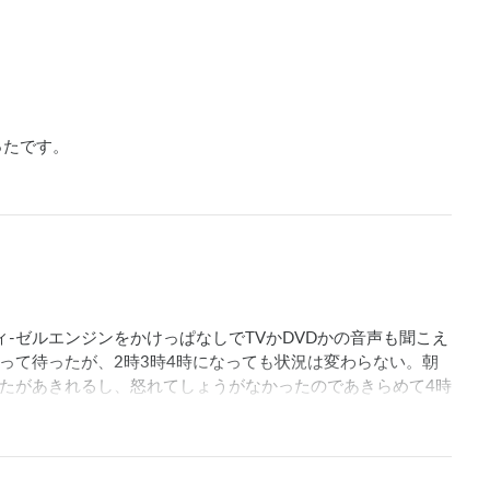
たです。

-ゼルエンジンをかけっぱなしでTVかDVDかの音声も聞こえ
って待ったが、2時3時4時になっても状況は変わらない。朝
たがあきれるし、怒れてしょうがなかったのであきらめて4時
常識考えても大迷惑。

いました。

管理をするべきではないでしょうか。