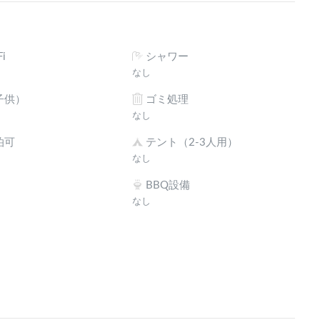
i
シャワー
なし
子供）
ゴミ処理
なし
泊可
テント（2-3人用）
なし
BBQ設備
なし