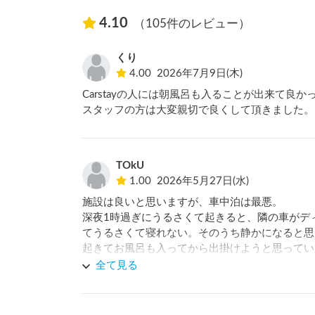
4.10
（105件のレビュー）
くり
4.00
2026年7月9日(木)
Carstayの人には朝風呂も入ることが出来て良かっ
スタッフの方は大変親切で良くして頂きました。
TOkU
1.00
2026年5月27日(水)
施設は良いと思いますが、車中泊は最悪。

深夜1時過ぎにうるさくて起きると、隣の車がディ
てうるさくて寝れない。そのうち静かになると思
起きてお風呂も入ってから出掛けようと思ってい
過ぎにチェックアウトしました。

全て見る
車中泊じゃなくても周りには住居もあるし、一般
隣以外にも何時間もエンジンかけっぱなしの車が
お金をとってるならもう少し駐車場での規約とか