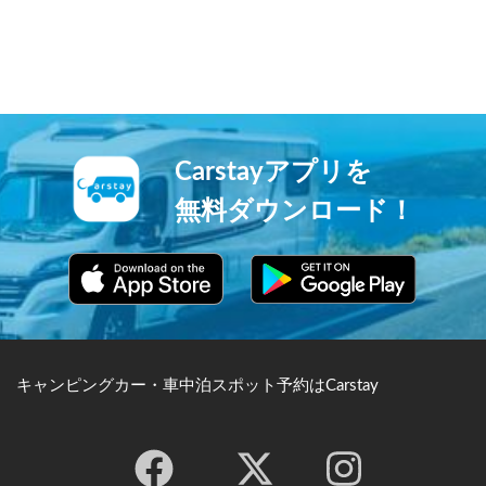
という伝説から、名付けられ
黒光りする本道路は「ドラゴ
ました。岬には灯台があり、
ンロード」と呼ばれるほど迫
美しい夕日を見ることが出来
力があり、写真家の人気を集
るためデートスポットとして
めています。 ※ドラゴンロ
も人気です。
ード © Kenichi_Inagaki クリ
エイティブコモンズライセン
ス（表示4.0 国際）
https://creativecommons.org/
Carstayアプリを
licenses/by/4.0/
無料ダウンロード！
キャンピングカー・車中泊スポット予約はCarstay