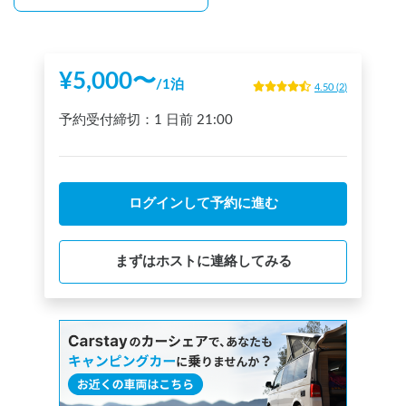
非会員の方は下記よりご登録手続きをお願い致します。

また、くるま旅クラブ入会に関するお問い合わせについても
https://www.kurumatabi.com/club/admission.html
¥
5,000
〜
/
1泊
4.50
(
2
)
予約受付締切：
1 日前
21:00
ログインして予約に進む
まずはホストに連絡してみる