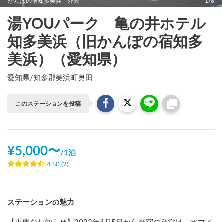
かんぽの宿知多美浜 外観
1/8
湯YOUパーク 亀の井ホテル
知多美浜（旧かんぽの宿知多
美浜）（愛知県）
愛知県
/
知多郡美浜町奥田
このステーションを投稿
¥
5,000
〜
/
1泊
4.50
(
2
)
ステーションの魅力