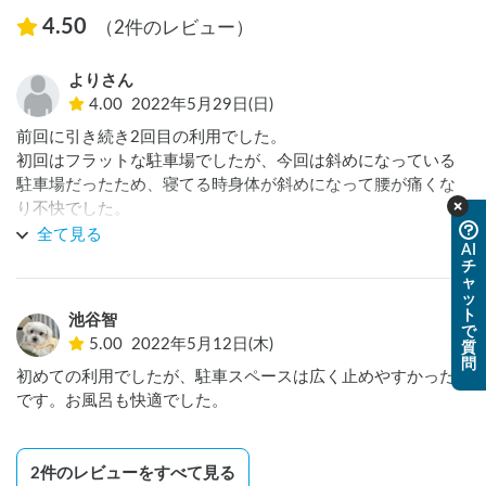
【ペットについて】

4.50
（2件のレビュー）
入店は不可（糞の処理・持ち帰りをお願いします）

●  犬を同伴される場合は、チェックインの際に「予防接種証
よりさん
明書」及び

4.00
2022年5月29日(日)
「ワクチン接種証明書」のご提示をお願いいたします。

前回に引き続き2回目の利用でした。

猫を同伴される場合は、車外へ連れ出さないようお願いいた
初回はフラットな駐車場でしたが、今回は斜めになっている
します。

駐車場だったため、寝てる時身体が斜めになって腰が痛くな
※ペットについて：ペットの館内への入店はご遠慮いただい
り不快でした。

ております（糞の処理・持ち帰りをお願いします）ただし、
一泊5,000円（入銭料は別）と安くはないので駐車場はフラッ
盲導犬を除きます。

全て見る
AI
トなスペースを確保して頂きたかったです。

※敷地内でのペット放し飼いはご遠慮ください。

チ
お風呂はとても良いお湯で今回も大満足でした。フロントの
※深夜時間帯はペットは車内に入れてください。

ャ
ッ
人や従業員の方々もとても感じが良く親切でした。
ト
池谷智
【オススメ周辺施設】

で
5.00
2022年5月12日(木)
質
・南知多ビーチランド（1000ｍ）

問
初めての利用でしたが、駐車スペースは広く止めやすかった
・えびせんべいの里（5900ｍ）

です。お風呂も快適でした。
【くるま旅クラブ非会員の方へ】

こちらの湯Youパークは会員限定になります。

2
件のレビューをすべて見る