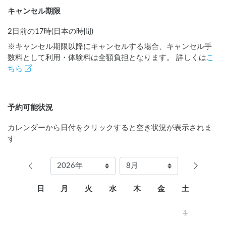
【施設利用の補足】

キャンセル期限
◆温泉施設のオプション：フェイスタオル販売210円

　　　　　　　　　　　　　　バスタオルレンタル200円

2日前の17時(日本の時間)
※キャンセル期限以降にキャンセルする場合、キャンセル手
◆温浴施設の営業時間：

数料として利用・体験料は全額負担となります。 詳しくは
こ
5:00～9:00

ちら
11:00～24:00

◆ご宿泊ご希望の方へ：

ご利用日の6か月前の月の初日から、お電話等でご予約いただ
予約可能状況
けます。

ただし、お電話の場合8時30分からの受付。

カレンダーから日付をクリックすると空き状況が表示されま
ご予約方法は、お電話、インターネット及びフロントでの予
す
約です。

◆お食事：

朝食：1,700円（7:00～9:00 前日までに予約が必要）

日
月
火
水
木
金
土
夕食：6,200円（17:20〜21:00  L.O 20:00 前日までに予約が
必要）

1