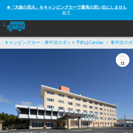
☀️「大曲の花火」をキャンピングカーで最高の思い出にしません
か？
キャンピングカー・車中泊スポット予約はCarstay
/
車中泊スポ
11