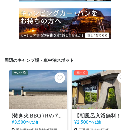
周辺のキャンプ場・車中泊スポット
テント泊
車中泊
(焚き火 BBQ ) RVパーク野間海岸ステーション
【朝風呂入浴無料！！】極楽湯 津店
¥
3,500
〜
¥
2,500
〜
/
1泊
/
1泊