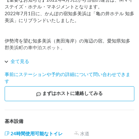
【重要なお知らせ】2022年4月5日から当宿の運営は、㈱マイ
ステイズ・ホテル・マネジメントとなります。

2022年7月1日に、かんぽの宿知多美浜は「亀の井ホテル 知多
美浜」にリブランドいたしました。

伊勢湾を望む知多美浜（奥田海岸）の海辺の宿。愛知県知多
郡美浜町の車中泊スポット。

南国リゾートを感じさせるロビー、海を眺められるレストラ
全て見る
ンや露天風呂、

事前にステーションや予約の詳細について問い合わせできま
す
オーシャンビュー展望風呂付特別室など多彩な部屋タイプで
癒しの空間が満喫できます。

まずはホストに連絡してみる
伊勢湾に映える夕日を眺めながらの海鮮料理や、お肌ツルツ
ルの天然温泉をお楽しみください。
基本設備
24時間使用可能なトイレ
水道