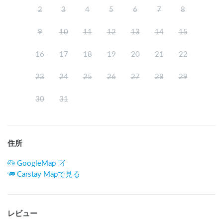
※夏休み期間中のお食事については、直接当宿までお問い合
2
3
4
5
6
7
8
わせくださいませ。

9
10
11
12
13
14
15
◆売店利用可能時間：

8:00～20:30

16
17
18
19
20
21
22
23
24
25
26
27
28
29
◆ゴミのお受取りについて：

現地にて有料にてお預かり可能です。

30
31
ごみの取扱については、現地受付にてお尋ねください。

【注意事項等】

※100V電源はございませんが、ポータブル電源の貸出がござ
住所
います（128,000mAh。500円/泊）

※夜間のトイレ利用について：

GoogleMap
23:00～4:00の間は防犯上玄関を施錠しておりますので、玄関
Carstay Mapで見る
に備え付けのインターフォンにて夜間警備員をお呼びくださ
い。なお、深夜1:00～4:00の時間帯はご利用いただけませ
ん。

館内外巡回時間帯は、館内に入室不可。

レビュー