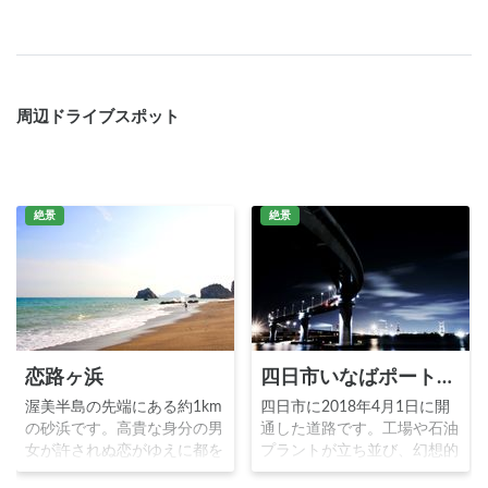
周辺ドライブスポット
絶景
絶景
恋路ヶ浜
四日市いなばポートライン
渥美半島の先端にある約1km
四日市に2018年4月1日に開
の砂浜です。高貴な身分の男
通した道路です。工場や石油
女が許されぬ恋がゆえに都を
プラントが立ち並び、幻想的
追放され、この地に暮らした
な四日市の工場夜景の中で、