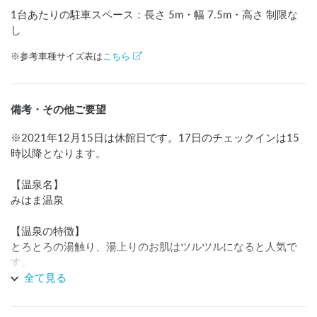
1台あたりの駐車スペース：長さ
5
m
・幅
7.5
m
・高さ 制限な
し
※参考車種サイズ表は
こちら
備考・その他ご要望
※2021年12月15日は休館日です。17日のチェックインは15
時以降となります。

【温泉名】

みはま温泉

【温泉の特徴】

とろとろの湯触り、湯上りのお肌はツルツルになると人気で
す。

 露天風呂からは伊勢湾の夕陽をお楽しみいただけます。

全て見る
 泉質：ナトリウム・塩化物・炭酸水素塩泉
