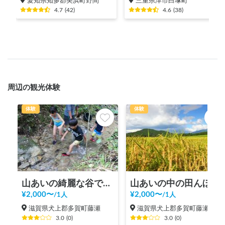
愛知県知多郡美浜町野間
三重県津市白塚町
4.7
(
42
)
4.6
(
38
)
周辺の観光体験
体験
体験
山あいの綺麗な谷でイワナをつかんで食べる
山あいの中の田んぼで稲刈りと新米おにぎり食べ放題
¥
2,000
〜
¥
2,000
〜
/
1人
/
1人
滋賀県犬上郡多賀町藤瀬
滋賀県犬上郡多賀町藤瀬
3.0
(
0
)
3.0
(
0
)