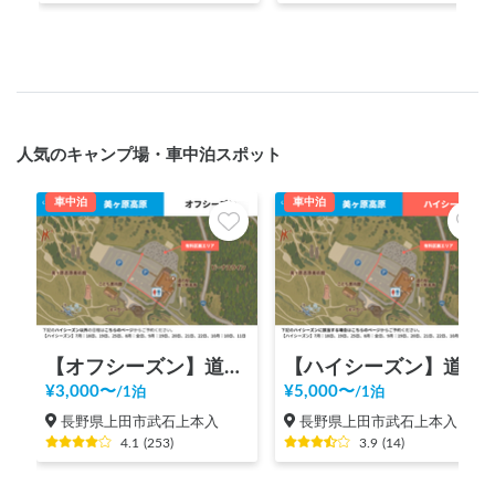
人気のキャンプ場・車中泊スポット
車中泊
車中泊
【オフシーズン】道の駅 美ヶ原高原
【ハイシーズン】道の駅 美ヶ原高原
¥
3,000
〜
¥
5,000
〜
/
1泊
/
1泊
長野県上田市武石上本入
長野県上田市武石上本入
4.1
(
253
)
3.9
(
14
)