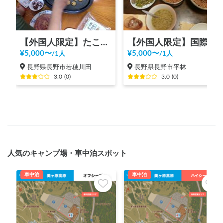
【外国人限定】たこ焼きパーティー
【外国人限定】国際交流ホームビジット
¥
5,000
〜
¥
5,000
〜
/
1人
/
1人
長野県長野市若穂川田
長野県長野市平林
3.0
(
0
)
3.0
(
0
)
人気のキャンプ場・車中泊スポット
車中泊
車中泊