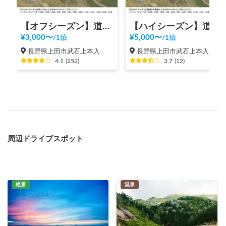
【オフシーズン】道の駅 美ヶ原高原
【ハイシーズン】道の駅 美ヶ原高原
¥
3,000
〜
¥
5,000
〜
/
1泊
/
1泊
長野県上田市武石上本入
長野県上田市武石上本入
4.1
(
252
)
3.7
(
12
)
周辺ドライブスポット
絶景
温泉