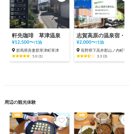
軒先珈琲 草津温泉
志賀高原の温泉宿・志賀スイスイン
¥
12,500
〜
¥
2,000
〜
/
1泊
/
1泊
群馬県吾妻郡草津町草津
長野県下高井郡山ノ内町平穏
5.0
(
1
)
3.3
(
3
)
周辺の観光体験
体験
体験