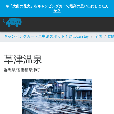
☀️「大曲の花火」をキャンピングカーで最高の思い出にしません
か？
キャンピングカー・車中泊スポット予約はCarstay
/
全国
/
関
草津温泉
群馬県
/
吾妻郡草津町