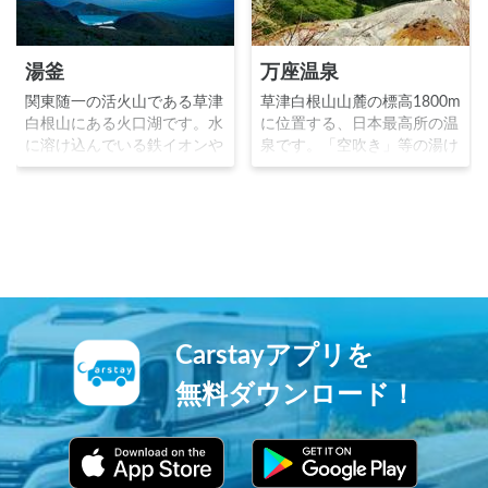
湯釜
万座温泉
関東随一の活火山である草津
草津白根山山麓の標高1800m
白根山にある火口湖です。水
に位置する、日本最高所の温
に溶け込んでいる鉄イオンや
泉です。「空吹き」等の湯け
硫黄などの影響で、湖水は白
むりが至る所で噴出してお
濁した青緑色をなしており、
り、源泉地は地獄的な様相を
まるで異世界の景色のような
見せ、硫黄の匂いが充満して
絶景が人気の観光スポットと
います。冬は多くのスキー客
なっています。
で賑わいます。
Carstayアプリを
無料ダウンロード！