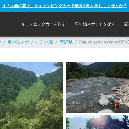
☀️「大曲の花火」をキャンピングカーで最高の思い出にしませんか？
キャンピングカーを探す
車中泊スポットを探す
記
y
/
車中泊スポット
/
北陸
/
新潟県
/
Kagura garden camp COV