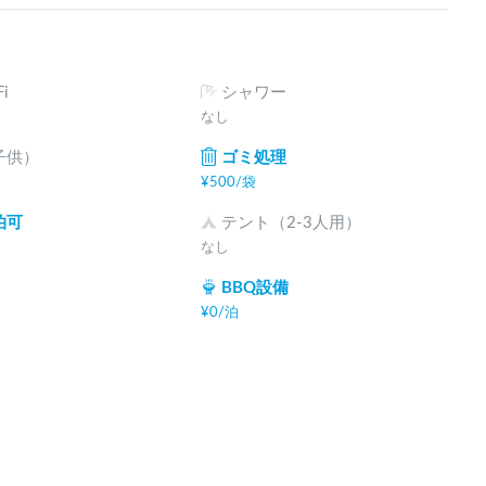
i
シャワー
なし
子供）
ゴミ処理
¥
500
/
袋
泊可
テント（2-3人用）
なし
BBQ設備
¥
0
/
泊