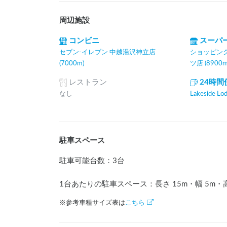
周辺施設
コンビニ
スーパ
セブン-イレブン 中越湯沢神立店
ショッピン
(7000m)
ツ店 (8900m
レストラン
24時
なし
Lakeside L
駐車スペース
駐車可能台数
：
3台
1台あたりの駐車スペース：長さ
15
m
・幅
5
m
・
※参考車種サイズ表は
こちら