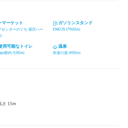
ーマーケット
ガソリンスタンド
グセンターのぐち 湯沢ハー
ENEOS (7900m)
)
間使用可能なトイレ
温泉
odge館内 (100m)
街道の湯 (400m)
高さ
15
m