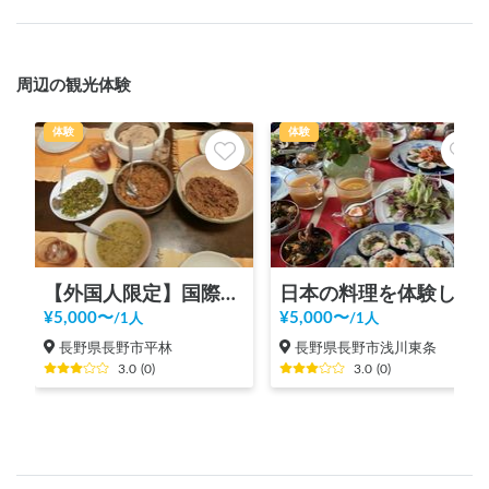
周辺の観光体験
体験
体験
【外国人限定】国際交流ホームビジット
日本の料理を体験しよう
¥
5,000
〜
¥
5,000
〜
/
1人
/
1人
長野県長野市平林
長野県長野市浅川東条
3.0
(
0
)
3.0
(
0
)