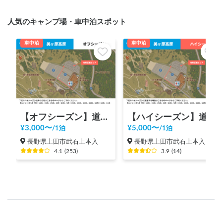
人気のキャンプ場・車中泊スポット
車中泊
車中泊
【オフシーズン】道の駅 美ヶ原高原
【ハイシーズン】道の駅 美ヶ原高原
¥
3,000
〜
¥
5,000
〜
/
1泊
/
1泊
長野県上田市武石上本入
長野県上田市武石上本入
4.1
(
253
)
3.9
(
14
)