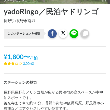
ステーション入口
1/3
yadoRingo／民泊ヤドリンゴ
長野県
/
長野市南堀
このステーションを投稿
¥
1,800
〜
/
1泊
3.00
(
0
)
ステーションの魅力
長野県長野市／リンゴ畑が広がる民泊宿の庭スペースが車中
泊スポットです。

善光寺まで車で約20分、長野市街地や飯縄高原、野尻湖や小
布施などにアクセスしやすい位置です。
