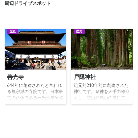
周辺ドライブスポット
歴史
歴史
善光寺
戸隠神社
644年に創建されたと言われ
紀元前210年前に創建された
る無宗派の寺院です。日本最
神社です。祭神を天手力雄命
古の仏像である一光三尊阿弥
とし、霊山戸隠山の麓にて、
陀如来を本尊とし、親鸞一遍
奥社中社宝光社九頭龍社火之
をはじめとする多くの僧侶が
御子社の五社から形成されま
参拝に訪れました。戦国時代
す。古来から修験道道場とし
には武田信玄と上杉謙信の争
て栄え、比叡山、高野山と共
いの舞台となりましたが、徳
に「三千坊三山」とまでに言
川家康の支援により復興を遂
われました。善光寺とともに