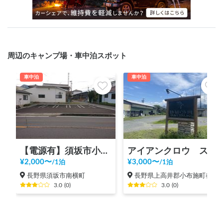
周辺のキャンプ場・車中泊スポット
車中泊
車中泊
【電源有】須坂市小山駐車場
アイアンクロウ スケートビレッジ
¥
2,000
〜
¥
3,000
〜
/
1泊
/
1泊
長野県須坂市南横町
長野県上高井郡小布施町都住
3.0
(
0
)
3.0
(
0
)