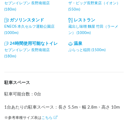
セブンイレブン 長野南堀店
ザ・ビッグ長野東店（イオン）
(180m)
(550m)
ガソリンスタンド
レストラン
ENEOS 本久セルフ運動公園店
蔵出し味噌 麵屋 竹田（ラーメ
(1000m)
ン） (1000m)
24時間使用可能なトイレ
温泉
セブンイレブン 長野南堀店
ぶらっと稲田 (1500m)
(180m)
駐車スペース
駐車可能台数
：
0台
1台あたりの駐車スペース：長さ
5.5
m
・幅
2.8
m
・高さ
10
m
※参考車種サイズ表は
こちら