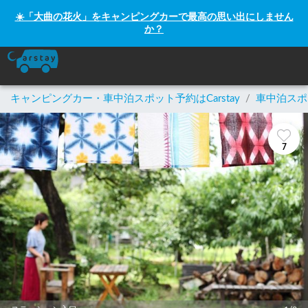
☀️「大曲の花火」をキャンピングカーで最高の思い出にしません
か？
キャンピングカー・車中泊スポット予約はCarstay
/
車中泊スポ
7