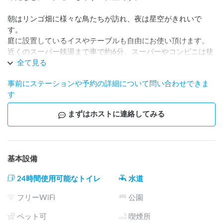
朝はリンゴ畑に様々な鳥たちが訪れ、夜は星空がきれいで
す。

庭に設置しているイスやテーブルも自由にお使い頂けます。

近くのスーパー銭湯まで車で約6分、スーパーやコンビニは徒
歩10分以内で行けます。

全て見る
どうぞゆっくりとお過ごしください！
事前にステーションや予約の詳細について問い合わせできま
す
まずはホストに連絡してみる
基本設備
24時間使用可能なトイレ
水道
フリーWiFi
公園
ペット可
喫煙所