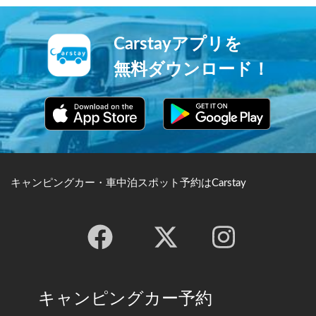
げ、「一生に一度は善光寺詣
戦乱の舞台となりましたが、
り」と言われるほど今でも多
徳川家康の手厚い保護を受
くの人々の心の拠り所となっ
け、現在もその威厳を保って
Carstayアプリを
ています。
います。
無料ダウンロード！
キャンピングカー・車中泊スポット予約はCarstay
キャンピングカー予約