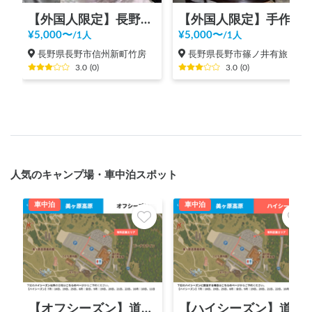
【外国人限定】長野のローカル生活体験
【外国人限定】手作りうどんで国際交流！
¥
5,000
〜
¥
5,000
〜
/
1人
/
1人
長野県長野市信州新町竹房
長野県長野市篠ノ井有旅
3.0
(
0
)
3.0
(
0
)
人気のキャンプ場・車中泊スポット
車中泊
車中泊
【オフシーズン】道の駅 美ヶ原高原
【ハイシーズン】道の駅 美ヶ原高原