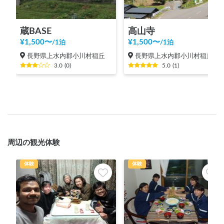
蔵BASE
高山寺
¥
1,500
〜
¥
1,500
〜
/
1泊
/
1泊
長野県上水内郡小川村稲丘
長野県上水内郡小川村稲丘
3.0
(
0
)
5.0
(
1
)
周辺の観光体験
体験
体験