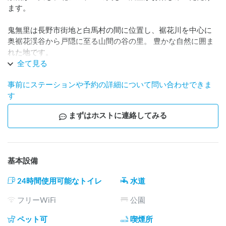
ます。

鬼無里は長野市街地と白馬村の間に位置し、裾花川を中心に
奥裾花渓谷から戸隠に至る山間の谷の里。 豊かな自然に囲ま
れた地です。

鬼素敵な場所なのでぜひお越しください！
全て見る
事前にステーションや予約の詳細について問い合わせできま
す
まずはホストに連絡してみる
基本設備
24時間使用可能なトイレ
水道
フリーWiFi
公園
ペット可
喫煙所