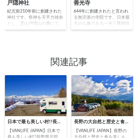
戸隠神社
善光寺
紀元前210年前に創建された
644年に創建されたと言われ
神社です。祭神を天手力雄命
る無宗派の寺院です。日本最
とし、霊山戸隠山の麓にて、
古の仏像である一光三尊阿弥
奥社中社宝光社九頭龍社火之
陀如来を本尊とし、親鸞一遍
御子社の五社から形成されま
をはじめとする多くの僧侶が
す。古来から修験道道場とし
参拝に訪れました。戦国時代
て栄え、比叡山、高野山と共
には武田信玄と上杉謙信の争
に「三千坊三山」とまでに言
いの舞台となりましたが、徳
関連記事
われました。善光寺とともに
川家康の支援により復興を遂
戦乱の舞台となりましたが、
げ、「一生に一度は善光寺詣
徳川家康の手厚い保護を受
り」と言われるほど今でも多
け、現在もその威厳を保って
くの人々の心の拠り所となっ
います。
ています。
日本で最も美しい村!?長野県北部「小川村」にキャンピングカーで行ってきた
長野の大自然と歴史と食を楽しもう！南信州おすすめドライブスポット10選
【VANLIFE JAPAN】日本で
【VANLIFE JAPAN】長野の
最も美しい村!?長野県北部
大自然と歴史と食を楽しも