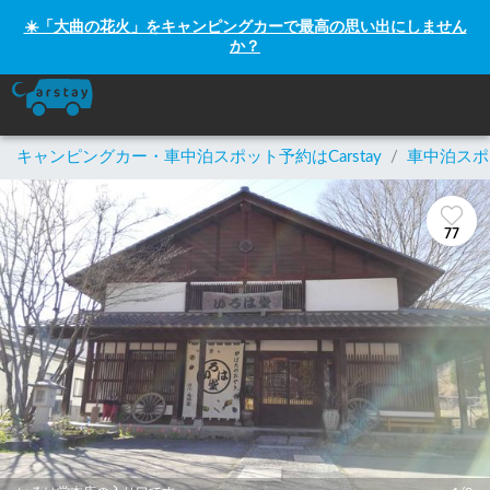
☀️「大曲の花火」をキャンピングカーで最高の思い出にしません
か？
キャンピングカー・車中泊スポット予約はCarstay
/
車中泊スポ
77