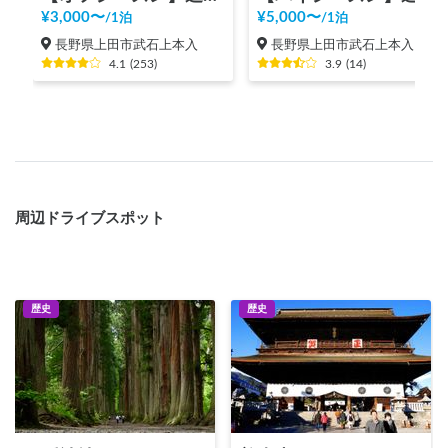
¥
3,000
〜
¥
5,000
〜
/
1泊
/
1泊
長野県上田市武石上本入
長野県上田市武石上本入
4.1
(
253
)
3.9
(
14
)
周辺ドライブスポット
歴史
歴史