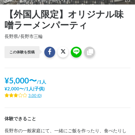
実際のご家族です。元気な子供がいます！
1/3
【外国人限定】オリジナル味
噌ラーメンパーティ
長野県
/
長野市三輪
この体験を投稿
¥
5,000
〜
/
1人
¥
2,000
〜
/
1人(子供)
3.00
(
0
)
体験できること
長野市の一般家庭にて、一緒にご飯を作ったり、食べたりし