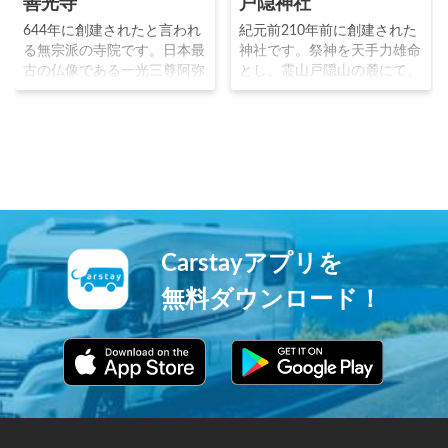
善光寺
戸隠神社
644年に創建されたと言われ
紀元前210年前に創建された
る無宗派の寺院です。日本最
神社です。祭神を天手力雄命
古の仏像である一光三尊阿弥
とし、霊山戸隠山の麓にて、
陀如来を本尊とし、親鸞一遍
奥社中社宝光社九頭龍社火之
をはじめとする多くの僧侶が
御子社の五社から形成されま
参拝に訪れました。戦国時代
す。古来から修験道道場とし
には武田信玄と上杉謙信の争
て栄え、比叡山、高野山と共
いの舞台となりましたが、徳
に「三千坊三山」とまでに言
川家康の支援により復興を遂
われました。善光寺とともに
げ、「一生に一度は善光寺詣
戦乱の舞台となりましたが、
り」と言われるほど今でも多
徳川家康の手厚い保護を受
くの人々の心の拠り所となっ
け、現在もその威厳を保って
Carstayアプリを
ています。
います。
無料ダウンロード！