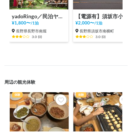
yadoRingo／民泊ヤドリンゴ
【電源有】須坂市小山駐車場
¥
1,800
〜
¥
2,000
〜
/
1泊
/
1泊
長野県長野市南堀
長野県須坂市南横町
3.0
(
0
)
3.0
(
0
)
周辺の観光体験
体験
体験