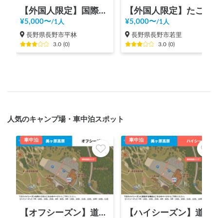
【外国人限定】国際交流ホームビジット
【外国人限定】たこ焼き・お好み焼きで国際交流
¥
5,000
〜
¥
5,000
〜
/
1人
/
1人
長野県長野市平林
長野県長野市若里
3.0
(
0
)
3.0
(
0
)
人気のキャンプ場・車中泊スポット
車中泊
車中泊
【オフシーズン】道の駅 美ヶ原高原
【ハイシーズン】道の駅 美ヶ原高原