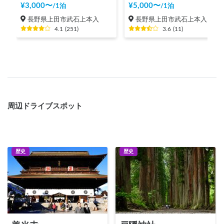
¥
3,000
〜
¥
5,000
〜
/
1泊
/
1泊
長野県上田市武石上本入
長野県上田市武石上本入
4.1
(
251
)
3.6
(
11
)
周辺ドライブスポット
歴史
歴史