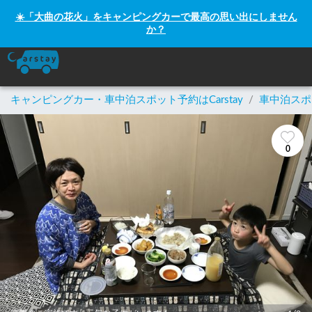
☀️「大曲の花火」をキャンピングカーで最高の思い出にしません
か？
キャンピングカー・車中泊スポット予約はCarstay
/
車中泊スポ
0