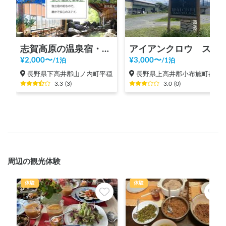
志賀高原の温泉宿・志賀スイスイン
アイアンクロウ スケートビレッジ
¥
2,000
〜
¥
3,000
〜
/
1泊
/
1泊
長野県下高井郡山ノ内町平穏
長野県上高井郡小布施町都住
3.3
(
3
)
3.0
(
0
)
周辺の観光体験
体験
体験