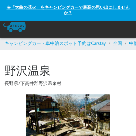
☀️「大曲の花火」をキャンピングカーで最高の思い出にしません
か？
キャンピングカー・車中泊スポット予約はCarstay
/
全国
/
中
野沢温泉
長野県
/
下高井郡野沢温泉村