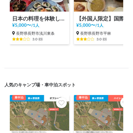
日本の料理を体験しよう
【外国人限定】国際交流ホームビジット
¥
5,000
〜
¥
5,000
〜
/
1人
/
1人
長野県長野市浅川東条
長野県長野市平林
3.0
(
0
)
3.0
(
0
)
人気のキャンプ場・車中泊スポット
車中泊
車中泊