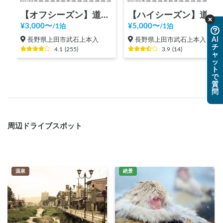
【オフシーズン】道の駅 美ヶ原高原
【ハイシーズン】道の駅 美ヶ原高原
¥
3,000
〜
¥
5,000
〜
/
1泊
/
1泊
AI
長野県上田市武石上本入
長野県上田市武石上本入
チ
4.1
(
255
)
3.9
(
14
)
ャ
ッ
ト
で
質
問
周辺ドライブスポット
温泉
絶景