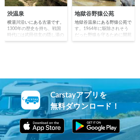
渋温泉
地獄谷野猿公苑
横湯川沿いにある古湯です。
地獄谷温泉にある野猿公苑で
1300年の歴史を持ち、戦国
す。1964年に駆除されそう
時代には武田信玄の隠し湯の
だった野猿を守るために開苑
1つで、川中島の戦いの際に
され、現在約150頭の野猿が
は兵士を療養させた場所とし
生息しています。冬場に温泉
て有名です。渋温泉の宿泊者
に入るニホンザルの姿は「ス
には無料で外湯の鍵が貸し出
ノーモンキー」と呼ばれ、世
され、苦（九）労を流すと言
界で１番有名な日本の温泉地
われる「九つの外湯めぐり」
です。
を楽しむことができます。
Carstayアプリを
無料ダウンロード！