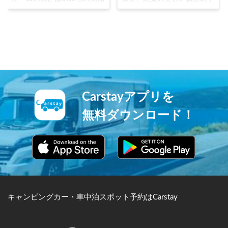
差があり、地上に出るには長
水上峡に囲まれています。温
さ338m462段の階段を上
泉街をゆっくり走るトテ馬車
り、143mの連絡通路、さら
が人気です。スキーやラフテ
に24段の階段を上る必要があ
ィングなどのアウトドアスポ
ため、「日本一のモグラ駅」
ーツの拠点としても注目を浴
として親しまれています。
びています。
Carstayアプリを
無料ダウンロード！
キャンピングカー・車中泊スポット予約はCarstay