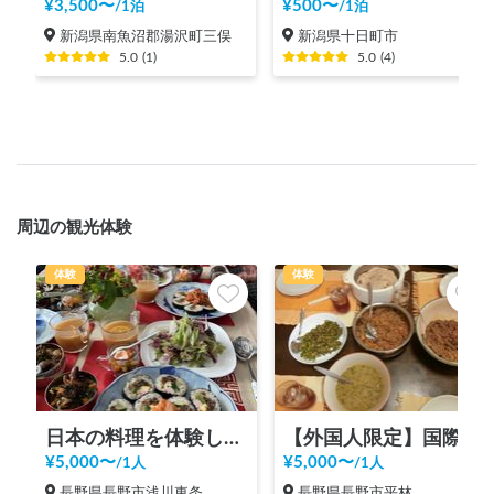
¥
3,500
〜
¥
500
〜
/
1泊
/
1泊
新潟県南魚沼郡湯沢町三俣
新潟県十日町市
5.0
(
1
)
5.0
(
4
)
周辺の観光体験
体験
体験
日本の料理を体験しよう
【外国人限定】国際交流ホームビジット
¥
5,000
〜
¥
5,000
〜
/
1人
/
1人
長野県長野市浅川東条
長野県長野市平林