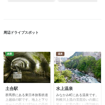
周辺ドライブスポット
絶景
温泉
土合駅
水上温泉
群馬県にある東日本旅客鉄道
みなかみ町にある温泉です。
上越線の駅です。地上と下り
利根川上流の渓流沿いの崖に
ホームの高さは81mもの高低
栄え、紅葉の美しい諏訪峡や