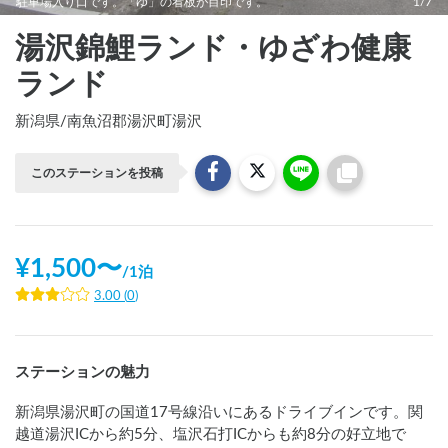
駐車場入り口です。「ゆ」の看板が目印です。
1/7
湯沢錦鯉ランド・ゆざわ健康
ランド
新潟県
/
南魚沼郡湯沢町湯沢
このステーションを投稿
¥
1,500
〜
/
1泊
3.00
(
0
)
ステーションの魅力
新潟県湯沢町の国道17号線沿いにあるドライブインです。関
越道湯沢ICから約5分、塩沢石打ICからも約8分の好立地で