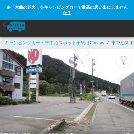
☀️「大曲の花火」をキャンピングカーで最高の思い出にしません
か？
キャンピングカー・車中泊スポット予約はCarstay
/
車中泊スポ
4