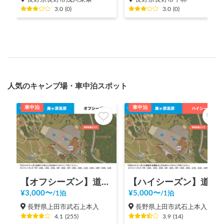
3.0
(
0
)
3.0
(
0
)
人気のキャンプ場・車中泊スポット
車中泊
車中泊
【オフシーズン】道の駅 美ヶ原高原
【ハイシーズン】道の駅 美ヶ原高原
¥
3,000
〜
¥
5,000
〜
/
1泊
/
1泊
長野県上田市武石上本入
長野県上田市武石上本入
4.1
(
255
)
3.9
(
14
)