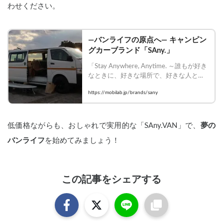
わせください。
―バンライフの原点へ― キャンピン
グカーブランド「SAny.」
「Stay Anywhere, Anytime. ～誰もが好き
なときに、好きな場所で、好きな人と過
ごせる世界をつくる～」の頭文字である
https://mobilab.jp/brands/sany
「S」「Any」から生まれたキャンピング
カーブランド「SAny.」。
低価格ながらも、おしゃれで実用的な「SAny.VAN」で、
夢の
バンライフ
を始めてみましょう！
この記事をシェアする