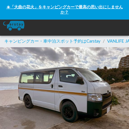
☀️「大曲の花火」をキャンピングカーで最高の思い出にしません
か？
キャンピングカー・車中泊スポット予約はCarstay
/
VANLIFE J