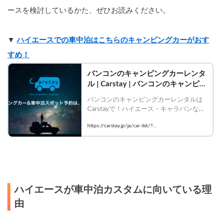
ースを検討しているかた、ぜひお読みください。
▼ 
ハイエースでの車中泊はこちらのキャンピングカーがおす
すめ！
バンコンのキャンピングカーレンタ
ル | Carstay | バンコンのキャンピン
グカー一覧
バンコンのキャンピングカーレンタルは
Carstayで！ハイエース・キャラバンなど
バンコン型の人気車種が揃う。快適なバ
https://carstay.jp/ja/car-list/?
ンライフ旅を今すぐ予約！ | バンコンの
keyword=%E3%83%90%E3%83%B3%E3%82%B3%E
キャンピングカー一覧
3%83%B3
ハイエースが車中泊カスタムに向いている理
由