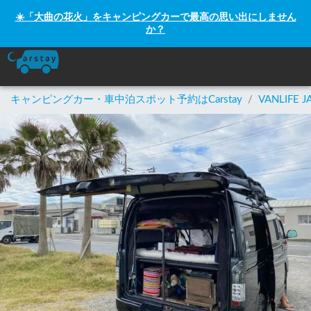
☀️「大曲の花火」をキャンピングカーで最高の思い出にしません
か？
キャンピングカー・車中泊スポット予約はCarstay
/
VANLIFE J