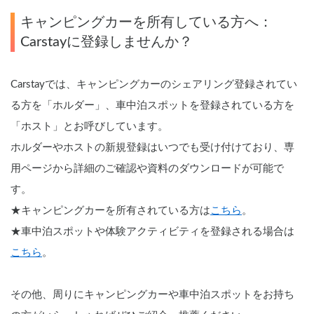
ジ・天井換気ファン・冷蔵庫・サブ
バッテリー2機・外部電源〉 断熱車
キャンピングカーを所有している方へ：
体&アクリル二重＋網戸とシェード
Carstayに登録しませんか？
付の断熱窓！花火大会＆野外音楽フ
ェスにも！ロードバイク2台楽々積
んで車中泊OK❣️トランポ的な使い方
Carstayでは、キャンピングカーのシェアリング登録されてい
も出来ます！　ハイエース　サーフ
る方を「ホルダー」、車中泊スポットを登録されている方を
ィン　憧れのキャンピングカー
で！　白馬　野沢温泉　蔵王　八方
「ホスト」とお呼びしています。
尾根　妙高　スキー　スノボ
ホルダーやホストの新規登録はいつでも受け付けており、専
用ページから詳細のご確認や資料のダウンロードが可能で
す。
★キャンピングカーを所有されている方は
こちら
。
★車中泊スポットや体験アクティビティを登録される場合は
こちら
。
その他、周りにキャンピングカーや車中泊スポットをお持ち