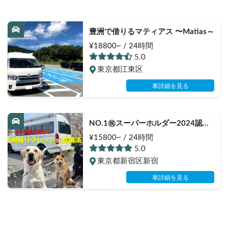
豊洲で借りるマティアス 〜Matias～
¥18800~ / 24時間
5.0
東京都江東区
車詳細を見る
NO.1㊗️スーパーホルダー2024認定
実績(5期連続受賞)👑 ネオチューン施
¥15800~ / 24時間
工で乗り心地大幅改良！！長距離ト
5.0
リップに最適✨👍長期のご利用実績
東京都新宿区新宿
多数♨️🐕♨️わんちゃん🆗🙆✨FFヒー
ターで夜はぽかぽか☕️直前予約も可
車詳細を見る
能(要相談下さい)⏰全面網戸で犬も
人も快適👍ファミリーも喜んで頂け
ます😃〈ポータブルクーラー・大容
量ポータブルバッテリー・電子レン