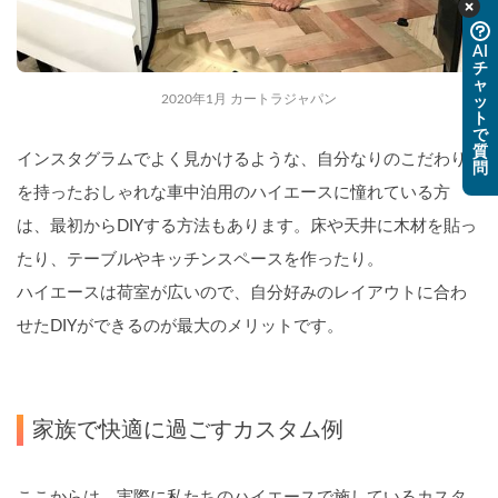
AI
チ
ャ
2020年1月 カートラジャパン
ッ
ト
で
質
インスタグラムでよく見かけるような、自分なりのこだわり
問
を持ったおしゃれな車中泊用のハイエースに憧れている方
は、最初からDIYする方法もあります。床や天井に木材を貼っ
たり、テーブルやキッチンスペースを作ったり。
ハイエースは荷室が広いので、自分好みのレイアウトに合わ
せたDIYができるのが最大のメリットです。
家族で快適に過ごすカスタム例
ここからは、実際に私たちのハイエースで施しているカスタ