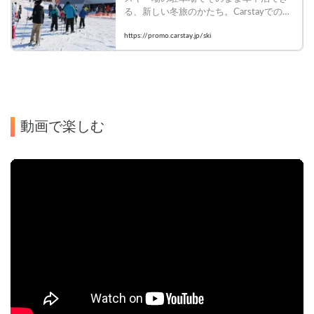
る、新しい冬旅のかたち。Carstayでの予
約・決済と、アースホッパーのLINE連携
https://promo.carstay.jp/ski
を組み合わせることで、ゲレンデ直結の
滞在とリフト券の利用がスマートかつお
得に。アースホッパー × Carstayが提案す
る特別プラン。
動画で楽しむ