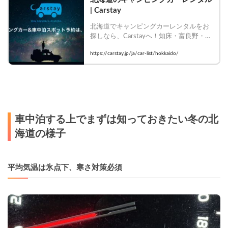
| Carstay
北海道でキャンピングカーレンタルをお
探しなら、Carstayへ！知床・富良野・洞
爺湖など絶景スポットをバンライフで満
https://carstay.jp/ja/car-list/hokkaido/
喫。豊富な車種から理想の一台を選んで
今すぐ予約！
車中泊する上でまずは知っておきたい冬の北
海道の様子
平均気温は氷点下、寒さ対策必須