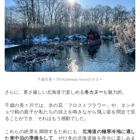
千歳市美々川のGateway Toursのカヌー
さらに、寒さ厳しい北海道で楽しめる
冬カヌー
も魅力的。
千歳の美々川では、氷の花「フロストフラワー」や、タンチ
ョウ鶴の親子が私たちの頭上を鳴きながら飛ぶ姿を間近で見
ることができ、それはもう感動でした。
これらの絶景を満喫するためにも、
北海道の極寒冷地に適し
た車中泊の準備をして
、ぜひ冬の北海道旅を存分に楽しみま