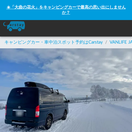
☀️「大曲の花火」をキャンピングカーで最高の思い出にしません
か？
キャンピングカー・車中泊スポット予約はCarstay
/
VANLIFE J