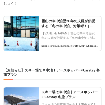
しょう！  
雪山の車中泊歴20年の夫婦が伝授
する「冬の車中泊」対策術！ | 
Carstayの情報発信メディア
【VANLIFE JAPAN】雪山の車中泊歴20
VANLIFE JAPAN
年の夫婦が伝授する「冬の車中泊」対策
術！

https://carstay.jp/ja/media/life/5f962814e252edac0
    #Carstay #vanlifejapan #車中泊 #バンラ
5e05e7a/
イフ #とうちゃんはテンネンパーマ
【お知らせ】スキー場で車中泊！アースホッパー×Carstay 冬
旅プラン
スキー場で車中泊｜アースホッパー 
× Carstay 冬旅プラン
スキー場の駐車場でそのまま車中泊でき