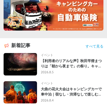
新着記事
すべて見る
イベント
【利用者のリアルな声】秋田竿燈まつ
りは「朝から夜まで」の祭り。キャン
ピングカーで行った2組の記録
2026.8.5
イベント
大曲の花火大会はキャンピングカーで
車中泊｜宿なし・渋滞なしで楽しむ
2026年完全ガイド
2026.8.4