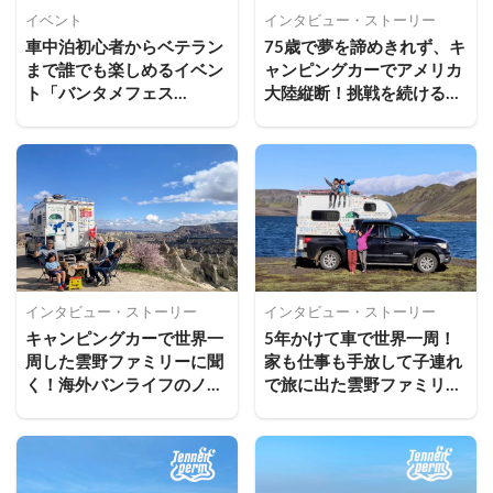
イベント
インタビュー・ストーリー
車中泊初心者からベテラン
75歳で夢を諦めきれず、キ
まで誰でも楽しめるイベン
ャンピングカーでアメリカ
ト「バンタメフェス
大陸縦断！挑戦を続けるパ
2024」をレポート！
ワーの源とは
インタビュー・ストーリー
インタビュー・ストーリー
キャンピングカーで世界一
5年かけて車で世界一周！
周した雲野ファミリーに聞
家も仕事も手放して子連れ
く！海外バンライフのノウ
で旅に出た雲野ファミリー
ハウ【後編】
の物語【前編】