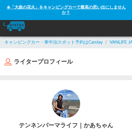
☀️「大曲の花火」をキャンピングカーで最高の思い出にしません
か？
キャンピングカー・車中泊スポット予約はCarstay
/
VANLIFE J
ライタープロフィール
テンネンパーマライフ｜かあちゃん