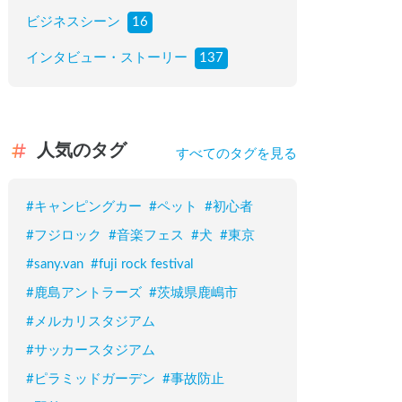
ビジネスシーン
16
インタビュー・ストーリー
137
人気のタグ
すべてのタグを見る
#
キャンピングカー
#
ペット
#
初心者
#
フジロック
#
音楽フェス
#
犬
#
東京
#
sany.van
#
fuji rock festival
#
鹿島アントラーズ
#
茨城県鹿嶋市
#
メルカリスタジアム
#
サッカースタジアム
#
ピラミッドガーデン
#
事故防止