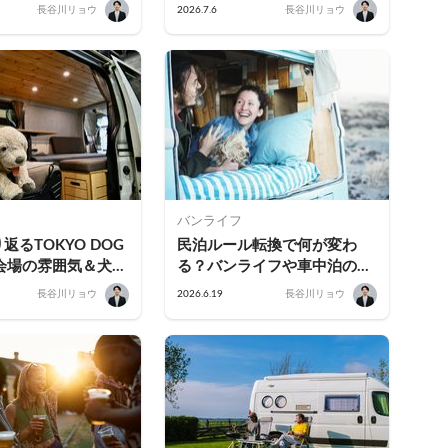
犬との車中泊の選び
で。宿いらず・人混み知らず
長谷川リョウ
2026.7.6
長谷川リョウ
点・保険まで完全ガ
の動く特等席ガイド
バンライフ
るTOKYO DOG 
民泊ルール転換で何が変わ
会場の雰囲気＆犬と
る？バンライフや車中泊のこ
のこれから
れからを考えよう
長谷川リョウ
2026.6.19
長谷川リョウ