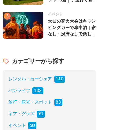
ット15選｜子連れでも
楽しめる穴場の絶景・グ
ルメ・温泉を徹底解説
イベント
3
大曲の花火大会はキャン
ピングカーで車中泊｜宿
なし・渋滞なしで楽しむ
2026年完全ガイド
カテゴリーから探す
レンタル・カーシェア
110
バンライフ
133
旅行・観光・スポット
83
ギア・グッズ
91
イベント
60