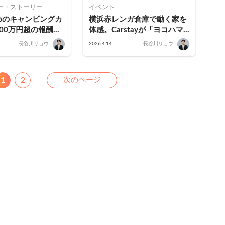
ー・ストーリー
イベント
めのキャンピングカ
横浜赤レンガ倉庫で動く家を
00万円超の報酬を
体感。Carstayが「ヨコハマ
ーパーホルダーが語
フリューリングスフェスト
長谷川リョウ
2026.4.14
長谷川リョウ
を高める運用のコツ
2026」にキャンピングカー
14台を展示
us
Next
1
2
次のページ