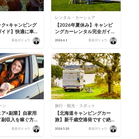
レンタル・カーシェア
ック×キャンピング
【2026年夏休み】キャンピ
ガイド】快適に車中
ングカーレンタル完全ガイド
の体験レビューをも
｜予約・料金・探し方・保険
長谷川リョウ
2026.6.1
長谷川リョウ
物・雨対策・宿/ホ
まで徹底解説
問題まで徹底解説
ーン
旅行・観光・スポット
ェア×副業】自家用
【北海道キャンピングカー
て副収入を稼ぐ方法
旅】新千歳空港発ですぐ絶景
200万円以上稼ぐ
へ。支笏湖周辺2泊3日キャン
長谷川リョウ
2026.5.20
長谷川リョウ
持費を軽減する始め
ピングカー旅ガイド