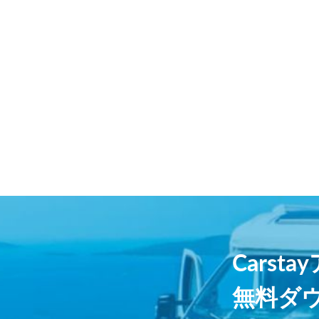
Carst
無料ダ