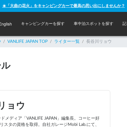
☀️「大曲の花火」をキャンピングカーで最高の思い出にしませんか？
English
キャンピングカーを探す
車中泊スポットを探す
記
y
/
VANLIFE JAPAN TOP
/
ライター一覧
/
長谷川リョウ
ール
リョウ
ウンドメディア「VANLIFE JAPAN」編集長。コーヒー好
スタの資格を取得。自社ガレージMobi Lab.にて、