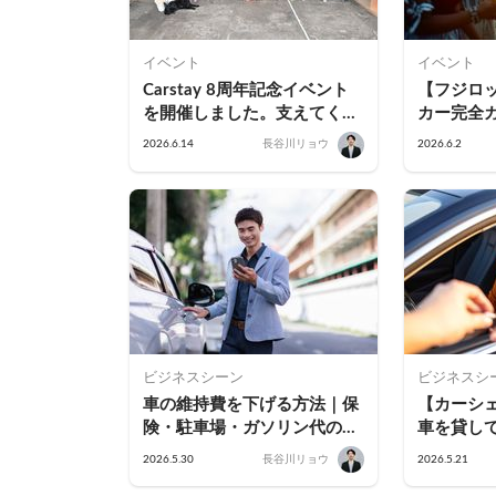
イベント
イベント
Carstay 8周年記念イベント
【フジロ
を開催しました。支えてくだ
カー完全
さる皆さまと迎えた節目の1
泊！実際
2026.6.14
長谷川リョウ
2026.6.2
日
とに持ち
テル不足
ビジネスシーン
ビジネスシ
車の維持費を下げる方法｜保
【カーシ
険・駐車場・ガソリン代の見
車を貸し
直し＋初期費用0円から始め
とは？年間
2026.5.30
長谷川リョウ
2026.5.21
るカーシェアという選択肢
コツ＆維