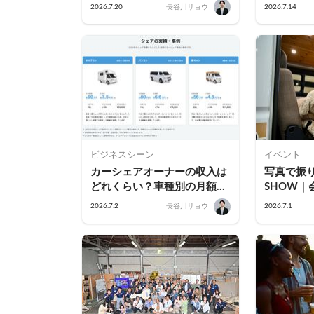
むキャンピングカーという選
め8選｜
2026.7.20
長谷川リョウ
2026.7.14
択肢
方・注意
イド
ビジネスシーン
イベント
カーシェアオーナーの収入は
写真で振り返
どれくらい？車種別の月額目
SHOW｜
安とシミュレーション
の暮らし
2026.7.2
長谷川リョウ
2026.7.1