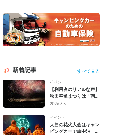
新着記事
すべて見る
イベント
【利用者のリアルな声】
秋田竿燈まつりは「朝か
ら夜まで」の祭り。キャ
2026.8.5
ンピングカーで行った2
組の記録
イベント
大曲の花火大会はキャン
ピングカーで車中泊｜宿