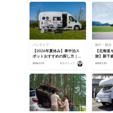
方
バンライフ
旅行・観光
【2026年夏休み】車中泊ス
【北海道
ポットおすすめの探し方｜エ
旅】新千
リア別・条件別に失敗しない
美瑛を2泊
2026.5.15
長谷川リョウ
2026.5.15
選び方
ース完全