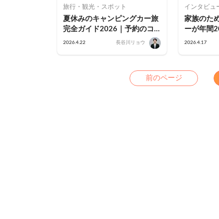
旅行・観光・スポット
インタビュ
夏休みのキャンピングカー旅
家族のた
完全ガイド2026｜予約のコ
ーが年間2
ツ・車両の選び方・モデルコ
生む。ス
2026.4.22
長谷川リョウ
2026.4.17
ース・暑さ対策まで徹底解説
る稼働率
Previo
前のページ