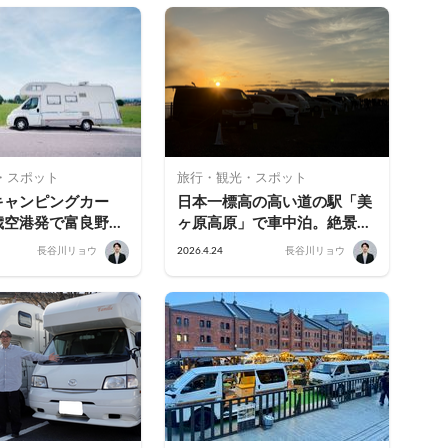
・スポット
旅行・観光・スポット
キャンピングカー
日本一標高の高い道の駅「美
歳空港発で富良野・
ヶ原高原」で車中泊。絶景だ
3日で巡るモデルコ
けじゃない予約して泊まる価
長谷川リョウ
2026.4.24
長谷川リョウ
ガイド
値