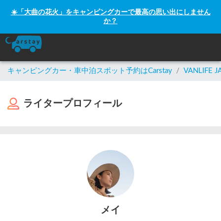
☀️「大曲の花火」をキャンピングカーで最高の思い出にしません
か？
キャンピングカー・車中泊スポット予約はCarstay
/
VANLIFE J
ライタープロフィール
メイ