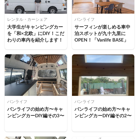
レンタル・カーシェア
バンライフ
大学生がキャンピングカー
サーフィンが楽しめる車中
を「和×北欧」にDIY！こだ
泊スポットが九十九里に
わりの車内を紹介します！
OPEN！「Vanlife BASE」
バンライフ
バンライフ
バンライフの始め方〜キャ
バンライフの始め方〜キャ
ンピングカーDIY編その3〜
ンピングカーDIY編その2〜