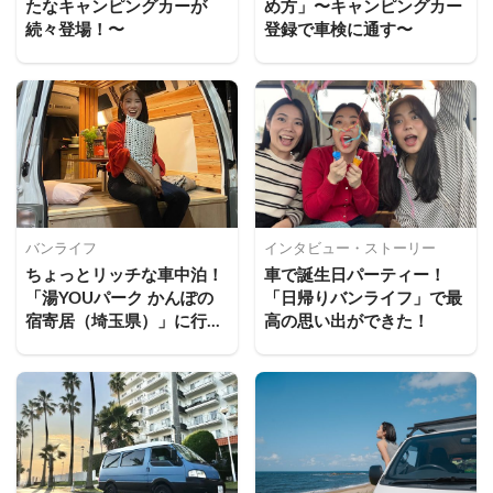
たなキャンピングカーが
め方」〜キャンピングカー
続々登場！〜
登録で車検に通す〜
バンライフ
インタビュー・ストーリー
ちょっとリッチな車中泊！
車で誕生日パーティー！
「湯YOUパーク かんぽの
「日帰りバンライフ」で最
宿寄居（埼玉県）」に行っ
高の思い出ができた！
てきた！