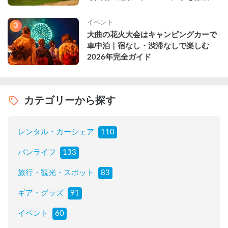
説
イベント
3
大曲の花火大会はキャンピングカーで
車中泊｜宿なし・渋滞なしで楽しむ
2026年完全ガイド
カテゴリーから探す
レンタル・カーシェア
110
バンライフ
133
旅行・観光・スポット
83
ギア・グッズ
91
イベント
60