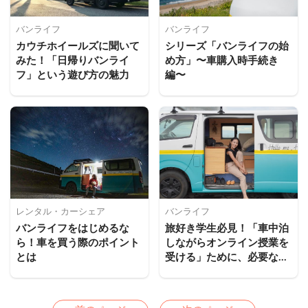
バンライフ
バンライフ
カウチホイールズに聞いて
シリーズ「バンライフの始
みた！「日帰りバンライ
め方」〜車購入時手続き
フ」という遊び方の魅力
編〜
レンタル・カーシェア
バンライフ
バンライフをはじめるな
旅好き学生必見！「車中泊
ら！車を買う際のポイント
しながらオンライン授業を
とは
受ける」ために、必要な準
備とは
Previous
Next