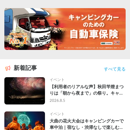
新着記事
すべて見る
イベント
【利用者のリアルな声】秋田竿燈まつ
りは「朝から夜まで」の祭り。キャン
ピングカーで行った2組の記録
2026.8.5
イベント
大曲の花火大会はキャンピングカーで
車中泊｜宿なし・渋滞なしで楽しむ