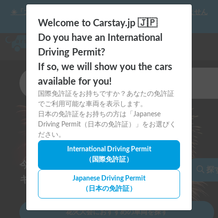
☀️「大曲の花火」をキャンピングカーで最高の思い出にしません
か？
Welcome to Carstay.jp 🇯🇵
Do you have an International
Driving Permit?
今年の夏は愛犬と一緒に
If so, we will show you the cars
キャンピングカー旅をしよう
カテゴリ
available for you!
キャンピングカー
国際免許証をお持ちですか？あなたの免許証
でご利用可能な車両を表示します。
ペットOKのキャンピングカーはこちら
出発地
日本の免許証をお持ちの方は「Japanese
全国
Driving Permit（日本の免許証）」をお選びく
ださい。
出発日
International Driving Permit
8月15日
今すぐアプリダウンロード！
（国際免許証）
返却日
探
8月16日
Japanese Driving Permit
（日本の免許証）
はじめての方へ