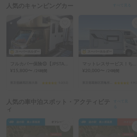
¥
15,800
〜
¥
20,000
〜
/24
時間
/24
時間
東京都練馬区南大泉
5.0
(
53
)
東京都葛飾区西亀有（３丁目）
4.9
(
人気の車中泊スポット・アクティビテ
すべて見
ィ
る
【オフシーズン】道の駅 美ヶ原高原
¥
3,000
〜
¥
5,000
〜
/
1泊
/
1泊
長野県上田市武石上本入
4.1
(
253
)
長野県上田市武石上本入
3.7