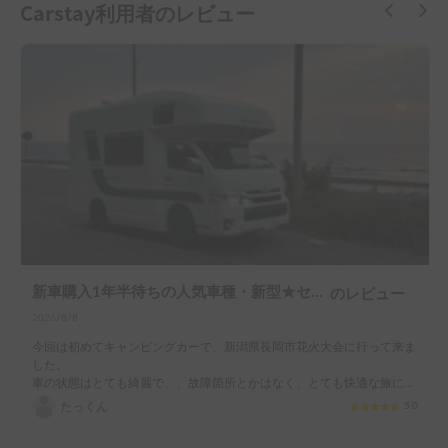
新車購入1年半待ちの人気車種・新型★セレンゲティ525（4WD）★で絶好のアウトドアシーズンを楽しもう！
のレビュー
2026/8/8
今回は初めてキャンピングカーで、新潟県長岡市花火大会に行って来ま
した。

車の状態はとても綺麗で、、故障箇所とかはなく、とても快適な旅にな
りました。

たっくん
5.0
花火開始までの待ち時間なども車内ゆっくりくつろげました。

オーナー様もとても寛大でお気遣いをしてくれるひたしみやすい方でし
た。

ありがとうございます。
VANLIFE JAPAN
バンライフ・車中泊について紹介するメディア
すべて見る