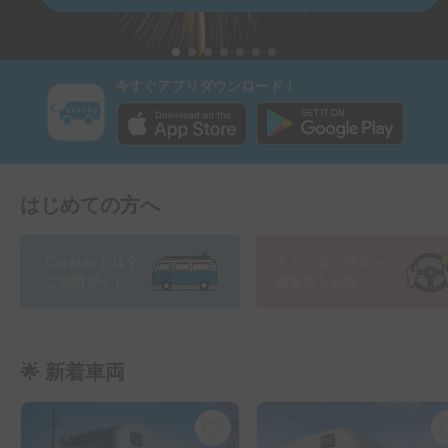
🌟 新着車両
車内は極上のリゾート空間
愛媛発🍊四国旅を楽しも
🌴
う！
岐阜県本巣市軽海
3.0
(
0
)
愛媛県東温市志津川南
3.0