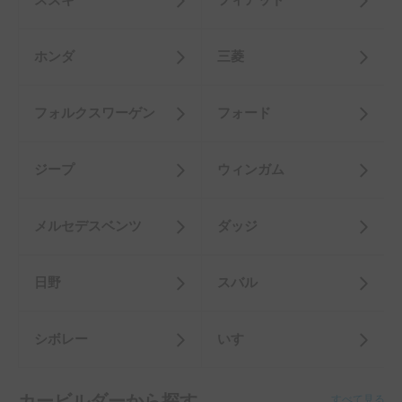
メルセデスベンツ
ダッジ
日野
スバル
シボレー
いすゞ
カービルダーから探す
すべて見る
AtoZ
ナッツRV
VANTECH
DIY
Toy-Factory
東和モータース販売