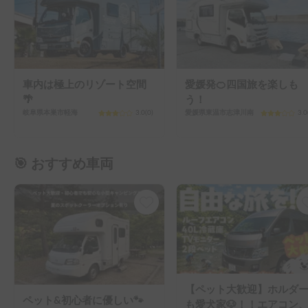
🎯 おすすめ車両
【ペット大歓迎】ホルダ
ペット&初心者に優しい🐾
も愛犬家🐶！！エアコン
アミティ号
冷蔵庫有のバンコンキャ
千葉県松戸市紙敷
5.0
(
3
)
ピングカー。ファミリー
千葉県松戸市樋野口
5.0
愛犬との旅行におすすめ
🏅 スーパーホルダー車両