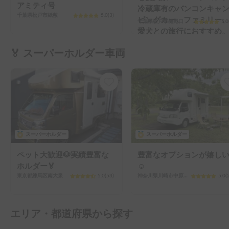
スーパーホルダー
スーパーホルダー
ペット大歓迎🐶実績豊富な
豊富なオプションが嬉し
ホルダー🏅
☺️
東京都練馬区南大泉
5.0
(
53
)
神奈川県川崎市中原区新城
5.0
(
エリア・都道府県から探す
キャンピングカー
車中泊スポット・アクティビティ
全国のキャンピングカー
現在地から探す
北海道
北海道
地方