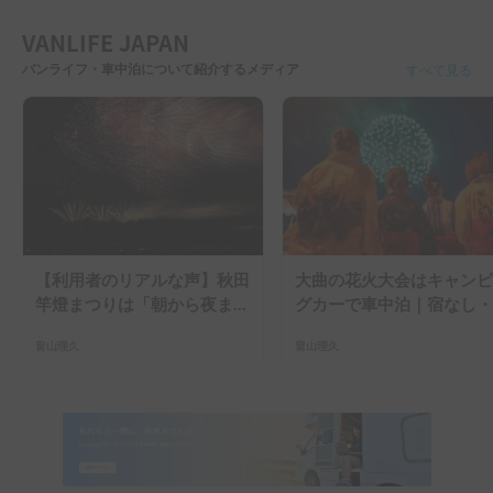
【利用者のリアルな声】秋田
大曲の花火大会はキャンピ
竿燈まつりは「朝から夜ま
グカーで車中泊｜宿なし・
で」の祭り。キャンピングカ
滞なしで楽しむ2026年完
畠山理久
畠山理久
ーで行った2組の記録
ガイド
Stay Anywhere, Anytime.
衣食住を詰め込んだ「バン」に
乗り込み走り出せば、
いつでも、どこでも、好きな人と、
好きなことをして自由な生き方を実現できる、
VANLIFE。