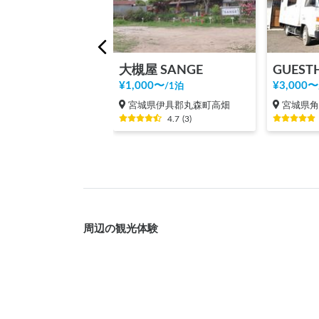
大槻屋 SANGE
GUEST
¥
1,000
〜
¥
3,000
〜
/
1泊
宮城県伊具郡丸森町高畑
宮城県
4.7
(
3
)
周辺の観光体験