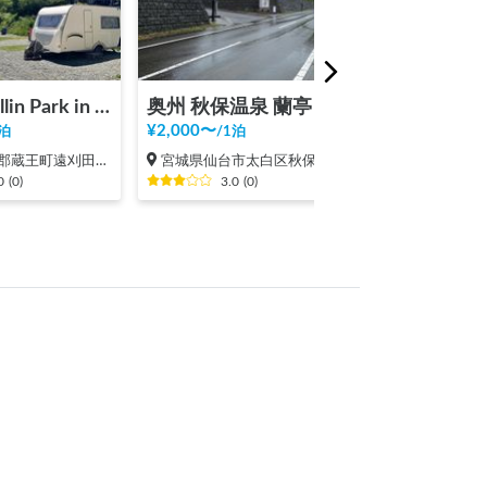
Chillin Chillin Park in ZAO
奥州 秋保温泉 蘭亭（カーステイご予約準備中）
¥
2,000
〜
¥
1,000
〜
泊
/
1泊
/
1泊
蔵王町遠刈田温泉
宮城県仙台市太白区秋保町湯元
宮城県刈田郡
0
(
0
)
3.0
(
0
)
3.0
(