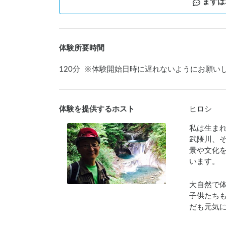
まずは
体験所要時間
120
分
※
体験開始日時に遅れないようにお願い
体験を提供するホスト
ヒロシ
私は生ま
武隈川、
景や文化
います。
大自然で
子供たち
だも元気に