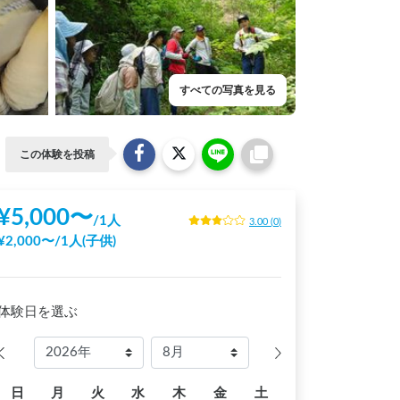
すべての写真を見る
この体験を投稿
¥
5,000
〜
/
1人
3.00
(
0
)
¥
2,000
〜
/
1人(子供)
体験日を選ぶ
日
月
火
水
木
金
土