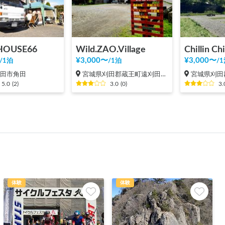
HOUSE66
Wild.ZAO.Village
¥
3,000
〜
¥
3,000
〜
/
1泊
/
1泊
/
1
角田市角田
宮城県刈田郡蔵王町遠刈田温泉
宮城県刈田郡
5.0
(
2
)
3.0
(
0
)
3.
体験
体験