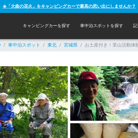
☀️「大曲の花火」をキャンピングカーで最高の思い出にしませんか？
キャンピングカーを探す
車中泊スポットを探す
記
y
/
車中泊スポット
/
東北
/
宮城県
/
お土産付き！里山活動体