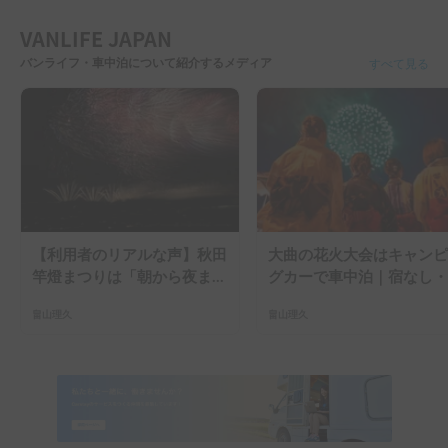
VANLIFE JAPAN
バンライフ・車中泊について紹介するメディア
すべて見る
【利用者のリアルな声】秋田
大曲の花火大会はキャンピ
竿燈まつりは「朝から夜ま
グカーで車中泊｜宿なし・
で」の祭り。キャンピングカ
滞なしで楽しむ2026年完
畠山理久
畠山理久
ーで行った2組の記録
ガイド