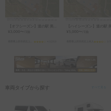
【オフシーズン】道の駅 美ヶ原高原
¥
3,000
〜
¥
5,000
〜
/
1泊
/
1泊
長野県上田市武石上本入
4.1
(
252
)
長野県上田市武石上本入
3.7
車両タイプから探す
すべて見る