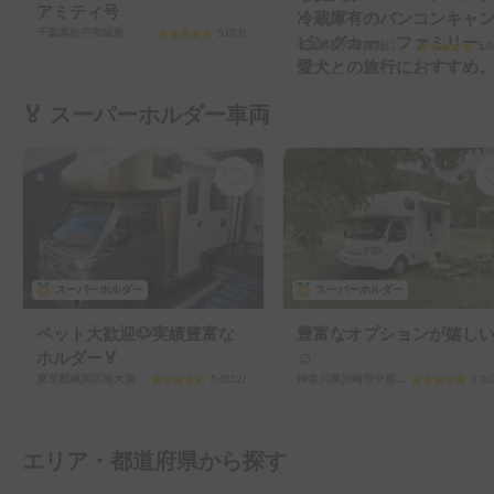
アミティ号
冷蔵庫有のバンコンキャ
千葉県松戸市紙敷
5.0
(
3
)
ピングカー。ファミリー
千葉県松戸市樋野口
5.0
愛犬との旅行におすすめ
🏅 スーパーホルダー車両
スーパーホルダー
スーパーホルダー
ペット大歓迎🐶実績豊富な
豊富なオプションが嬉し
ホルダー🏅
☺️
東京都練馬区南大泉
5.0
(
52
)
神奈川県川崎市中原区新城
5.0
(
エリア・都道府県から探す