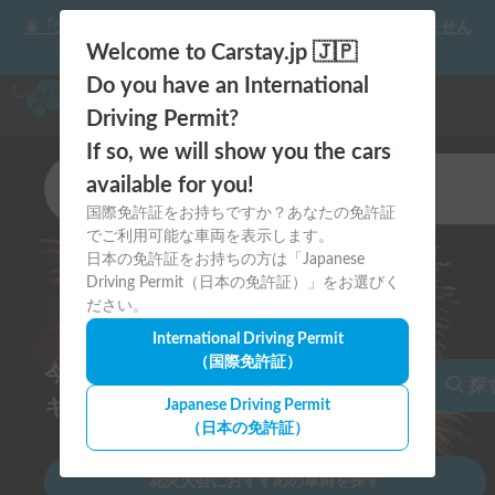
☀️「大曲の花火」をキャンピングカーで最高の思い出にしません
か？
Welcome to Carstay.jp 🇯🇵
Do you have an International
Driving Permit?
If so, we will show you the cars
カテゴリ
available for you!
キャンピングカー
国際免許証をお持ちですか？あなたの免許証
でご利用可能な車両を表示します。
出発地
日本の免許証をお持ちの方は「Japanese
全国
Driving Permit（日本の免許証）」をお選びく
ださい。
出発日
International Driving Permit
8月14日
（国際免許証）
今年の夏祭り・花火大会は
返却日
探
8月15日
キャンピングカーで思い出に残そう
Japanese Driving Permit
（日本の免許証）
花火大会におすすめの車両を探す