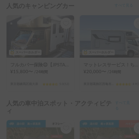
人気のキャンピングカー
すべて見る
スーパーホルダー
スーパーホルダー
フルカバー保険😌【JPSTAR HAPPY1+】エアコン完備！ペット歓迎🐾配車先多数🐾《西東京キャンピングカーレンタル》
マットレスサービス！ちょうどいいサイズ！MOBBY号！
¥
15,800
〜
¥
20,000
〜
/24
時間
/24
時間
東京都練馬区南大泉
5.0
(
52
)
東京都葛飾区西亀有（３丁目）
4.9
(
人気の車中泊スポット・アクティビテ
すべて見
ィ
る