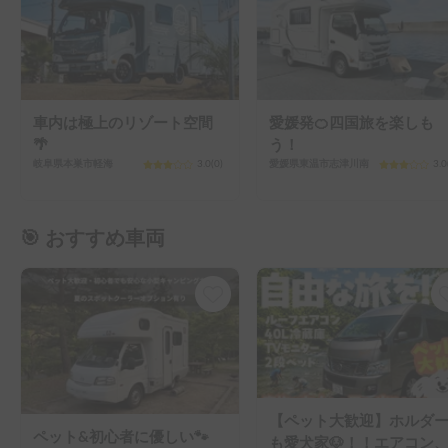
車内は極上のリゾート空間
愛媛発🍊四国旅を楽しも
🌴
う！
岐阜県本巣市軽海
3.0
(
0
)
愛媛県東温市志津川南
3.0
🎯 おすすめ車両
【ペット大歓迎】ホルダ
ペット&初心者に優しい🐾
も愛犬家🐶！！エアコン