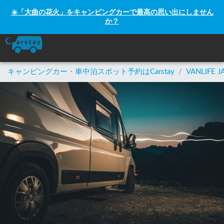
☀️「大曲の花火」をキャンピングカーで最高の思い出にしません
か？
キャンピングカー・車中泊スポット予約はCarstay
/
VANLIFE J