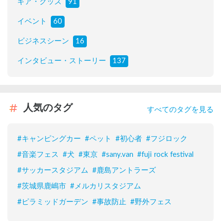
ギア・グッズ
91
イベント
60
ビジネスシーン
16
インタビュー・ストーリー
137
人気のタグ
すべてのタグを見る
#
キャンピングカー
#
ペット
#
初心者
#
フジロック
#
音楽フェス
#
犬
#
東京
#
sany.van
#
fuji rock festival
#
サッカースタジアム
#
鹿島アントラーズ
#
茨城県鹿嶋市
#
メルカリスタジアム
#
ピラミッドガーデン
#
事故防止
#
野外フェス