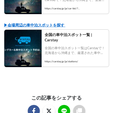
車種・装備のキャンピングカーを比較し
https://carstay.jp/ja/car-list/?
て今すぐ予約！
airConditioner=true&carAC=true
▶︎会場周辺の車中泊スポットを探す
全国の車中泊スポット一覧 | 
Carstay
全国の車中泊スポット一覧はCarstayで！
北海道から沖縄まで、厳選された車中泊
場所を設備・口コミで比較して今すぐ予
https://carstay.jp/ja/stations/
約！
この記事をシェアする