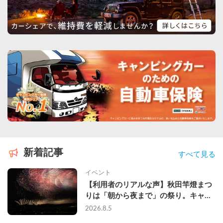
新着記事
すべて見る
イベント
【利用者のリアルな声】秋田竿燈まつ
りは「朝から夜まで」の祭り。キャン
ピングカーで行った2組の記録
2026.8.5