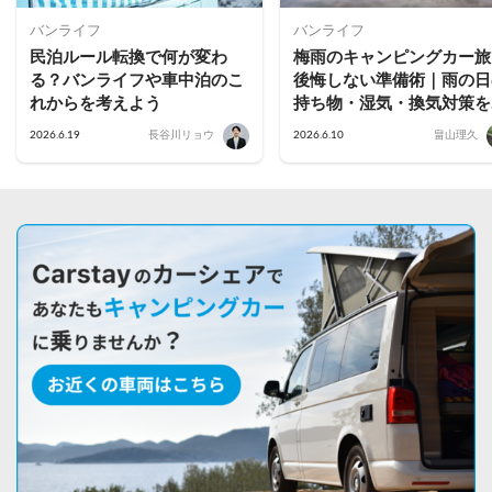
バンライフ
バンライフ
民泊ルール転換で何が変わ
梅雨のキャンピングカー旅
る？バンライフや車中泊のこ
後悔しない準備術｜雨の日
れからを考えよう
持ち物・湿気・換気対策を
説
2026.6.19
長谷川リョウ
2026.6.10
畠山理久