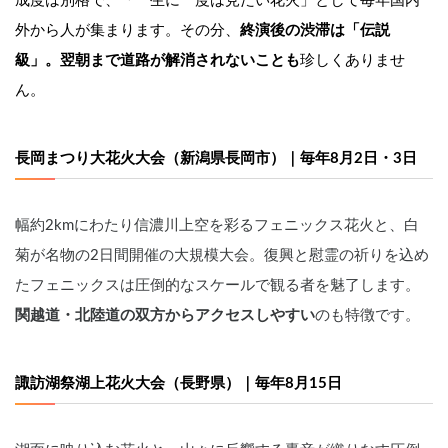
成度は別格で、「一生に一度は見たい花火」として毎年国内
外から人が集まります。その分、
終演後の渋滞は「伝説
級」。翌朝まで道路が解消されないことも
珍しくありませ
ん。
長岡まつり大花火大会（新潟県長岡市）｜毎年8月2日・3日
幅約2kmにわたり信濃川上空を彩るフェニックス花火と、白
菊が名物の2日間開催の大規模大会。復興と慰霊の祈りを込め
たフェニックスは圧倒的なスケールで観る者を魅了します。
関越道・北陸道の双方からアクセスしやすい
のも特徴です。
諏訪湖祭湖上花火大会（長野県）｜毎年8月15日