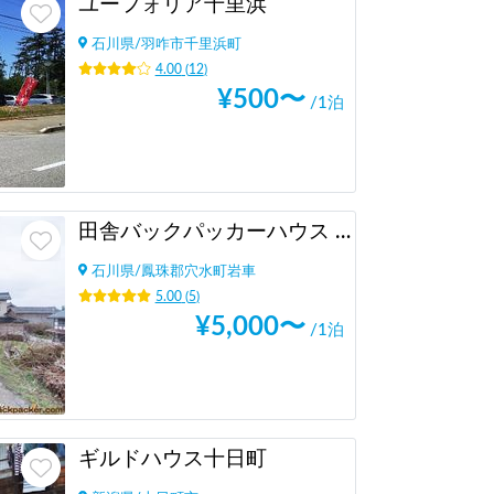
ユーフォリア千里浜
石川県
/
羽咋市千里浜町
4.00
(
12
)
¥
500
〜
/1泊
田舎バックパッカーハウス Station 2
石川県
/
鳳珠郡穴水町岩車
5.00
(
5
)
¥
5,000
〜
/1泊
ギルドハウス十日町