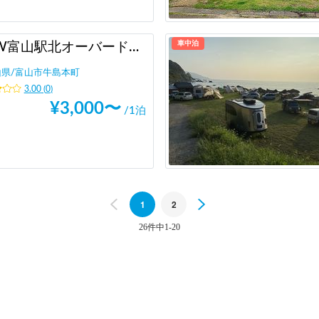
車中泊
NEW富山駅北オーバードホール駐車場
山県
/
富山市牛島本町
3.00
(
0
)
¥
3,000
〜
/1泊
Previous
1
2
Next
26件中1-20