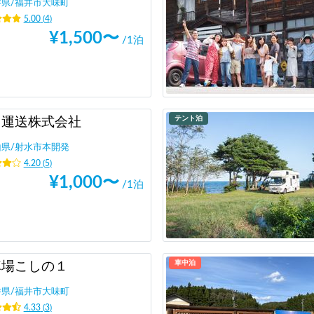
井県
/
福井市大味町
5.00
(
4
)
¥
1,500
〜
/1泊
テント泊
田運送株式会社
山県
/
射水市本開発
4.20
(
5
)
¥
1,000
〜
/1泊
車中泊
車場こしの１
井県
/
福井市大味町
4.33
(
3
)