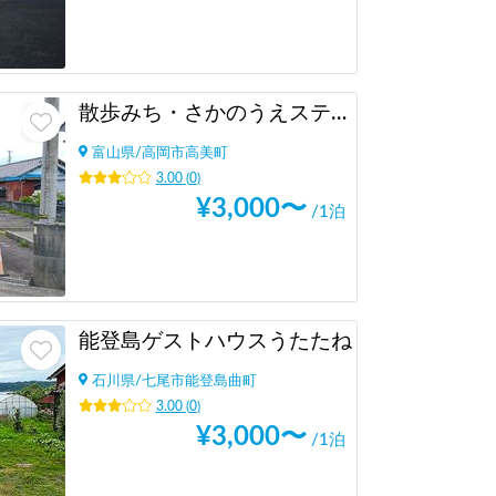
散歩みち・さかのうえステイポイント
富山県
/
高岡市高美町
3.00
(
0
)
¥
3,000
〜
/1泊
能登島ゲストハウスうたたね
石川県
/
七尾市能登島曲町
3.00
(
0
)
¥
3,000
〜
/1泊