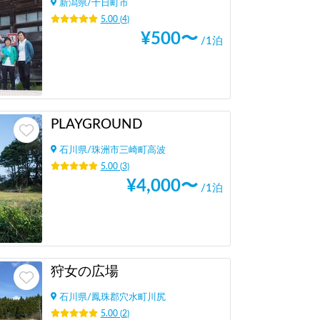
新潟県
/
十日町市
5.00
(
4
)
¥
500
〜
/1泊
PLAYGROUND
石川県
/
珠洲市三崎町高波
5.00
(
3
)
¥
4,000
〜
/1泊
狩女の広場
石川県
/
鳳珠郡穴水町川尻
5.00
(
2
)