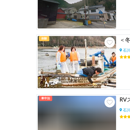
体験
石
車中泊
RV
石