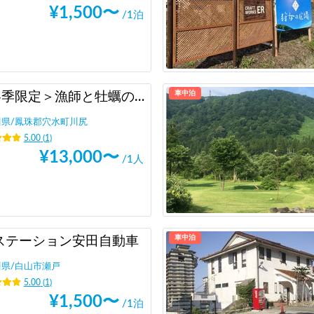
¥
1,500
〜
/1泊
車中泊
＜冬季限定＞漁師と牡蠣の水揚げ体験 1～2.5時間前後！牡蠣半缶と奥能登キャンピングカーで1周プレゼント！！
川県
/
鳳珠郡穴水町川尻
5.00
(
1
)
¥
13,000
〜
/1人
車中泊
ステーション安田自動車
川県
/
白山市瀬戸
5.00
(
1
)
¥
1,500
〜
/1泊