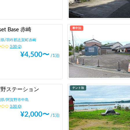
車中泊
set Base 赤崎
川県
/
羽咋郡志賀町赤崎
3.00
(
2
)
¥
4,500
〜
/1泊
テント泊
賀野ステーション
潟県
/
阿賀野市中島
3.00
(
0
)
¥
2,000
〜
/1泊