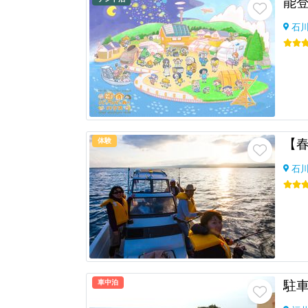
石
体験
石
車中泊
駐