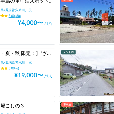
能登半島の車中泊スポット「田舎バックパッカーハウス Station 1」キャンピングカーだけでなく、ライダーのバイク旅人、チャリダー 自転車旅人、バックパッカーのテント泊もウェルカム！キャンピングカー素泊まりも可！夜中の予約も可能！
川県
/
鳳珠郡穴水町川尻
5.00
(
80
)
¥
4,000
〜
/1泊
テント泊
【春・夏・秋 限定！】“ざっくばらん”な田舎ライフスタイル体験 『洋上パーティー』
川県
/
鳳珠郡穴水町川尻
5.00
(
6
)
¥
19,000
〜
/1人
車中泊
車場こしの３