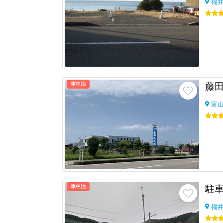
福
車中泊
藤
富
車中泊
駐
福