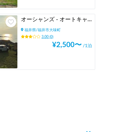
オーシャンズ - オートキャンプ & ＲＶパーク
福井県
/
福井市大味町
3.00
(
0
)
¥
2,500
〜
/1泊