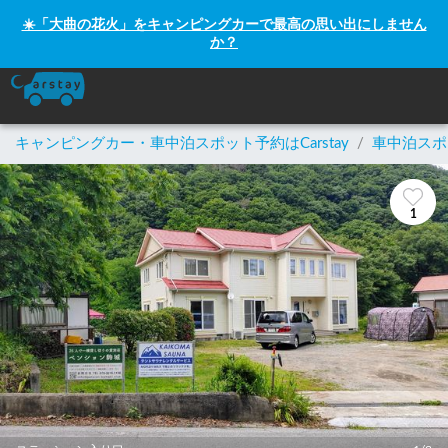
☀️「大曲の花火」をキャンピングカーで最高の思い出にしません
か？
キャンピングカー・車中泊スポット予約はCarstay
/
車中泊スポ
1