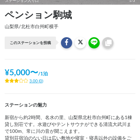
ステーション入り口
1/3
ペンション駒城
山梨県
/
北杜市白州町横手
このステーションを投稿
¥
5,000
〜
/
1泊
3.00
(
0
)
ステーションの魅力
新宿から約2時間、名水の里、山梨県北杜市白州町にある1棟
貸し別荘です。水遊びやテントサウナができる清流大武川ま
で100m、常に川の音が聞こえます。

貸別荘宿泊のない日は広い敷地や寝室・寝具以外の設備をご