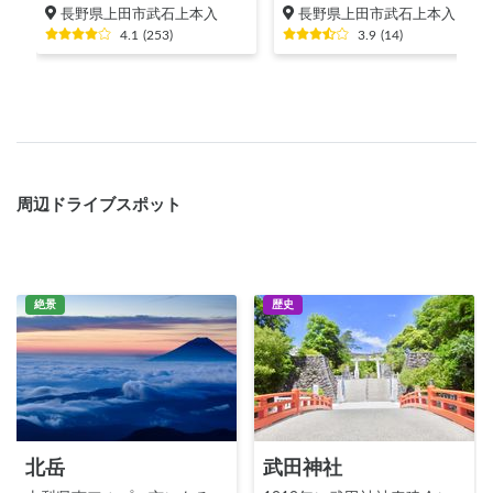
長野県上田市武石上本入
長野県上田市武石上本入
4.1
(
253
)
3.9
(
14
)
周辺ドライブスポット
絶景
歴史
北岳
武田神社