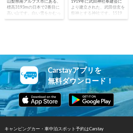
山梨県南アルプス市にある、
1919年に武田神社奉建会に
標高3193mの日本で2番目に
より建立された、武田信玄を
高い山です。白い雪をかむっ
祭神とする神社です。1519
た山という意味で白根山白峰
年に信玄の父：信虎が築いた
山とも呼ばれました。クライ
居館「躑躅ヶ崎館」の跡地に
ミングのルートである「北岳
鎮座しています。1904年の
バットレス」という高さ約
日露戦争後に、神社に武神を
600メートルの岩壁がありま
祀ることが奨励された際に、
す。雲海に浮かぶ富士山の絶
戦国時代に軍神と評された信
景が登山者に人気です。 ※
玄が祀られ、今でも「必勝の
北岳より夜明けの富士山を望
神」として信仰を集めていま
む © TAKAO_Tsushimaクリエ
す。
Carstayアプリを
イティブコモンズライセンス
（表示4.0 国際）
無料ダウンロード！
https://creativecommons.org/
licenses/by/4.0/
キャンピングカー・車中泊スポット予約はCarstay