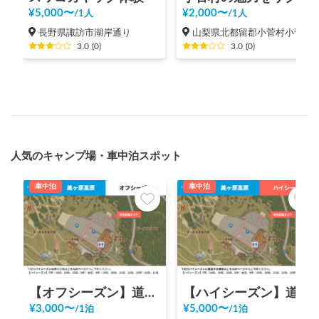
¥
5,000
〜
¥
2,000
〜
/
1人
/
1人
長野県諏訪市湖岸通り
山梨県北都留郡小菅村小菅村（６６４以上）
3.0
(
0
)
3.0
(
0
)
人気のキャンプ場・車中泊スポット
車中泊
車中泊
【オフシーズン】道の駅 美ヶ原高原
【ハイシーズン】道の駅 美ヶ原高原
¥
3,000
〜
¥
5,000
〜
/
1泊
/
1泊