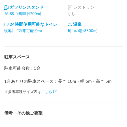
ガソリンスタンド
レストラン
JA-SS 白州SS (4700m)
なし
24時間使用可能なトイレ
温泉
現地にて利用可能 (0m)
尾白の湯 (3500m)
駐車スペース
駐車可能台数
：
5台
1台あたりの駐車スペース：長さ
10
m
・幅
5
m
・高さ
5
m
※参考車種サイズ表は
こちら
備考・その他ご要望