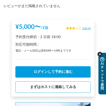
レビューがまだ掲載されていません
¥
5,000
〜
/
1泊
3.00
(
0
)
予約受付締切：
2 日前
18:00
対応可能時間
:
電話・メール対応は原則9時〜19時までです
AI
チ
ャ
ログインして予約に進む
ッ
ト
で
質
まずはホストに連絡してみる
問