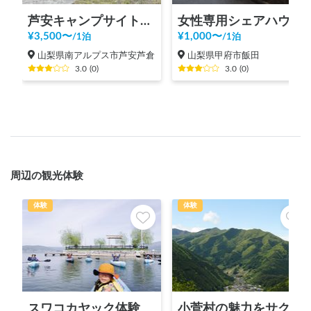
芦安キャンプサイトNo.2
女性専用シェアハウスF
¥
3,500
〜
¥
1,000
〜
/
1泊
/
1泊
山梨県南アルプス市芦安芦倉
山梨県甲府市飯田
3.0
(
0
)
3.0
(
0
)
周辺の観光体験
体験
体験
スワコカヤック体験
小菅村の魅力をサクッと体験！KOSUGEビレッジツアー！