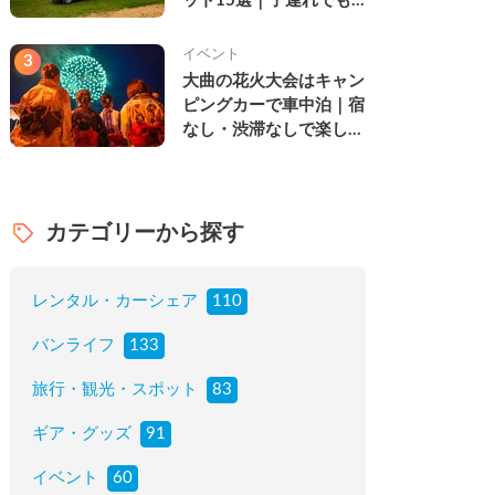
ット15選｜子連れでも
楽しめる穴場の絶景・グ
ルメ・温泉を徹底解説
イベント
3
大曲の花火大会はキャン
ピングカーで車中泊｜宿
なし・渋滞なしで楽しむ
2026年完全ガイド
カテゴリーから探す
レンタル・カーシェア
110
バンライフ
133
旅行・観光・スポット
83
ギア・グッズ
91
イベント
60