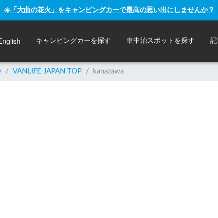
☀️「大曲の花火」をキャンピングカーで最高の思い出にしませんか？
English
キャンピングカーを探す
車中泊スポットを探す
記
y
/
VANLIFE JAPAN TOP
/
kanazawa