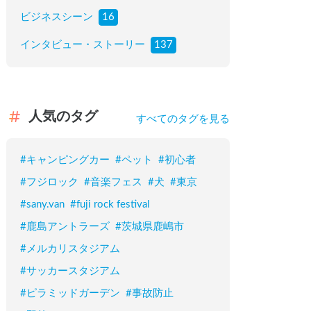
ビジネスシーン
16
インタビュー・ストーリー
137
人気のタグ
すべてのタグを見る
#
キャンピングカー
#
ペット
#
初心者
#
フジロック
#
音楽フェス
#
犬
#
東京
#
sany.van
#
fuji rock festival
#
鹿島アントラーズ
#
茨城県鹿嶋市
#
メルカリスタジアム
#
サッカースタジアム
#
ピラミッドガーデン
#
事故防止