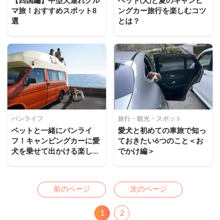
【四国編】中型犬連れクル
ペット(犬)と夏のキャンピ
マ旅！おすすめスポット8
ングカー旅行を楽しむコツ
選
とは？
バンライフ
旅行・観光・スポット
ペットと一緒にバンライ
愛犬と初めての車旅で知っ
フ！キャンピングカーに愛
ておきたい6つのこと＜お
犬を乗せて出かける楽しさ
でかけ編＞
とは
Previous
Next
前のページ
次のページ
1
2